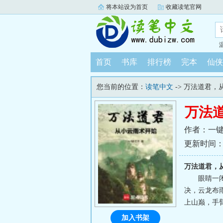
将本站设为首页
收藏读笔官网
首页
书库
排行榜
完本
仙侠
您当前的位置：
读笔中文
-> 万法道君
万法
作者：一
更新时间：202
万法道君，
眼睛一
决，云龙布雨
上山巅，手臂
加入书架