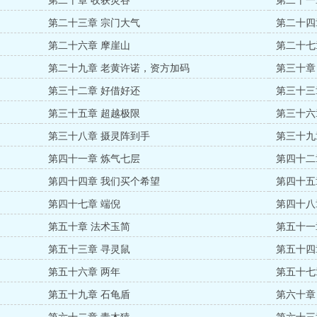
第二十章 收获灵谷
第二十一
第二十三章 宗门大气
第二十四
第二十六章 摩崖山
第二十七
第二十九章 老黄许诺，资方加码
第三十章
第三十二章 好借好还
第三十三
第三十五章 超越极限
第三十六
第三十八章 摄灵阵到手
第三十九
第四十一章 炼气七层
第四十二
第四十四章 我们买个希望
第四十五
第四十七章 端倪
第四十八
第五十章 法术玉简
第五十一
第五十三章 寻灵鼠
第五十四
第五十六章 两年
第五十七
第五十九章 石龟盾
第六十章