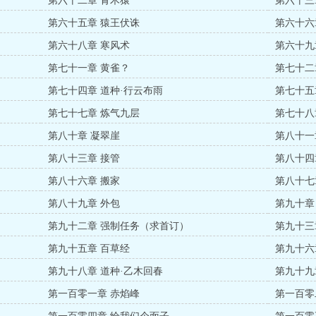
第六十二章 青木猿
第六十三
第六十五章 猿王伏诛
第六十六
第六十八章 寒风术
第六十九
第七十一章 黄雀？
第七十二
第七十四章 道种·行云布雨
第七十五
第七十七章 炼气九层
第七十八
第八十章 凝翠崖
第八十一
第八十三章 接管
第八十四
第八十六章 搬家
第八十七
第八十九章 外包
第九十章
第九十二章 强制任务（求首订）
第九十三
第九十五章 百草经
第九十六
第九十八章 道种·乙木回春
第九十九
第一百零一章 赤焰峰
第一百零