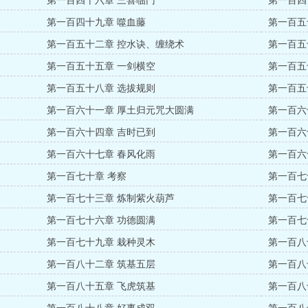
第一百四十六章 三喜临门
第一百四
第一百四十九章 噬血藤
第一百五
第一百五十二章 控水诀、缠绕术
第一百五
第一百五十五章 一剑横空
第一百五
第一百五十八章 选拔规则
第一百五
第一百六十一章 厚土归元咒大圆满
第一百六
第一百六十四章 吉时已到
第一百六
第一百六十七章 春风化雨
第一百六
第一百七十章 考察
第一百七
第一百七十三章 炼制紫火葫芦
第一百七
第一百七十六章 功德圆满
第一百七
第一百七十九章 栽种灵木
第一百八
第一百八十二章 筑基五层
第一百八
第一百八十五章 飞虎筑基
第一百八