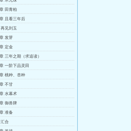
章 木元珠
章 田青柏
章 且看三年后
 再见刘玉
章 发芽
章 定金
章 三年之期（求追读）
章 一阶下品灵田
章 桃种、杏种
章 不甘
章 水幕术
章 御兽牌
章 准备
 汇合