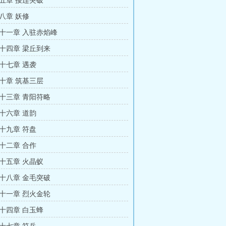
五章 接连突破
八章 妖修
十一章 入驻赤焰峰
十四章 梁丘到来
十七章 遇袭
十章 筑基三层
十三章 青阳符略
十六章 道韵
十九章 符盘
十二章 合作
十五章 火晶蚁
十八章 金毛突破
十一章 烈火金轮
十四章 白玉蜂