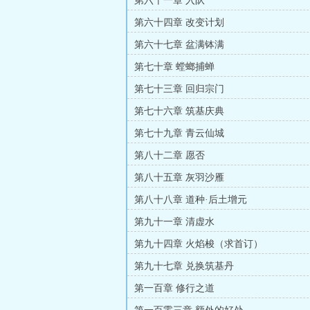
第六十一章 入队
第六十四章 改变计划
第六十七章 盆满钵满
第七十章 螳螂捕蝉
第七十三章 回归宗门
第七十六章 筑基庆典
第七十九章 青云仙城
第八十二章 愿否
第八十五章 灰羽沙雁
第八十八章 道种·后土增元
第九十一章 清虚水
第九十四章 火焰梭（求首订）
第九十七章 兑换筑基丹
第一百章 修行之道