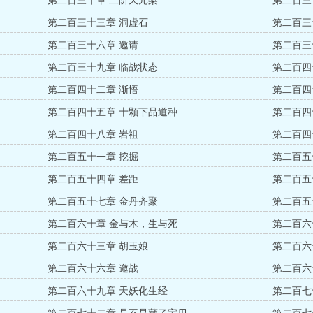
第二百三十章 二阶天元梨
第二百三
第二百三十三章 洞虚石
第二百三
第二百三十六章 邀请
第二百三
第二百三十九章 临战状态
第二百四
第二百四十二章 渐悟
第二百四
第二百四十五章 十颗下品道种
第二百四
第二百四十八章 岩祖
第二百四
第二百五十一章 挖掘
第二百五
第二百五十四章 差距
第二百五
第二百五十七章 金丹齐聚
第二百五
第二百六十章 金与木，生与死
第二百六
第二百六十三章 胡玉娘
第二百六
第二百六十六章 邀战
第二百六
第二百六十九章 天妖化生经
第二百七