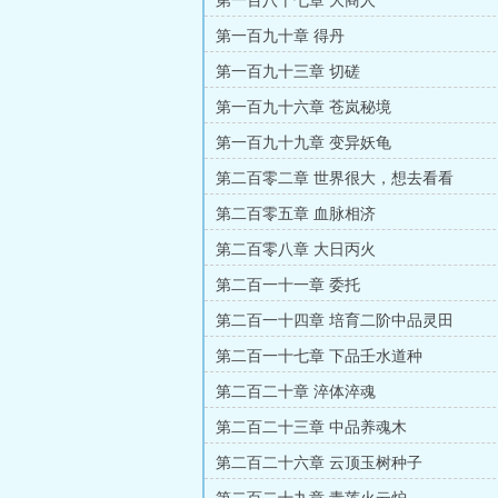
第一百八十七章 大商人
第一百九十章 得丹
第一百九十三章 切磋
第一百九十六章 苍岚秘境
第一百九十九章 变异妖龟
第二百零二章 世界很大，想去看看
第二百零五章 血脉相济
第二百零八章 大日丙火
第二百一十一章 委托
第二百一十四章 培育二阶中品灵田
第二百一十七章 下品壬水道种
第二百二十章 淬体淬魂
第二百二十三章 中品养魂木
第二百二十六章 云顶玉树种子