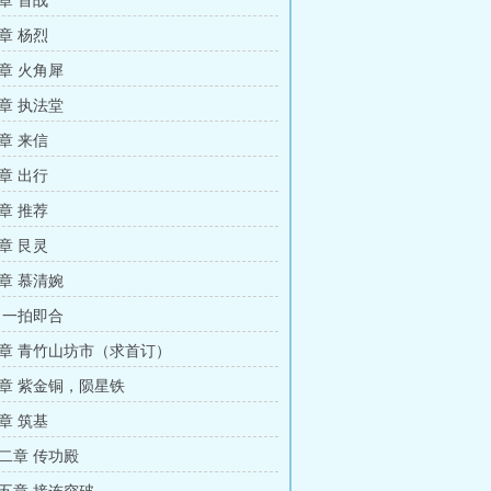
章 首战
章 杨烈
章 火角犀
章 执法堂
章 来信
章 出行
章 推荐
章 艮灵
章 慕清婉
 一拍即合
章 青竹山坊市（求首订）
章 紫金铜，陨星铁
章 筑基
二章 传功殿