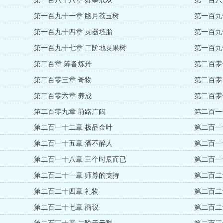
第一百八十八章 好事成双
第一百八
第一百九十一章 幽月苍玉树
第一百九
第一百九十四章 灵器坯胎
第一百九
第一百九十七章 二阶地灵果树
第一百九
第二百章 筹备炼丹
第二百零
第二百零三章 奇物
第二百零
第二百零六章 养成
第二百零
第二百零九章 前路广阔
第二百一
第二百一十二章 极品金叶
第二百一
第二百一十五章 酒不醉人
第二百一
第二百一十八章 三个时辰而已
第二百一
第二百二十一章 师尊的支持
第二百二
第二百二十四章 礼物
第二百二
第二百二十七章 商议
第二百二