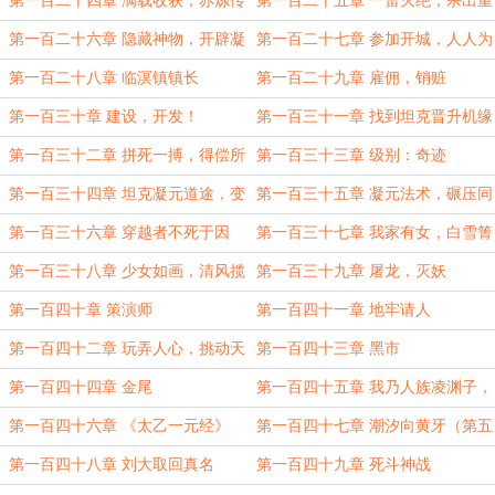
第一百二十四章 满载收获，赤炼传
第一百二十五章 一雷灭绝，杀出重
承
围
第一百二十六章 隐藏神物，开辟凝
第一百二十七章 参加开城，人人为
元坦克道途
我
第一百二十八章 临溟镇镇长
第一百二十九章 雇佣，销赃
第一百三十章 建设，开发！
第一百三十一章 找到坦克晋升机缘
第一百三十二章 拼死一搏，得偿所
第一百三十三章 级别：奇迹
愿
第一百三十四章 坦克凝元道途，变
第一百三十五章 凝元法术，碾压同
形金刚！
境
第一百三十六章 穿越者不死于因
第一百三十七章 我家有女，白雪箐
果，破命运！
仙陈灵都
第一百三十八章 少女如画，清风揽
第一百三十九章 屠龙，灭妖
月刘天依
第一百四十章 策演师
第一百四十一章 地牢请人
第一百四十二章 玩弄人心，挑动天
第一百四十三章 黑市
下乱
第一百四十四章 金尾
第一百四十五章 我乃人族凌渊子，
道途策演！
第一百四十六章 《太乙一元经》
第一百四十七章 潮汐向黄牙（第五
更，求月票！）
第一百四十八章 刘大取回真名
第一百四十九章 死斗神战