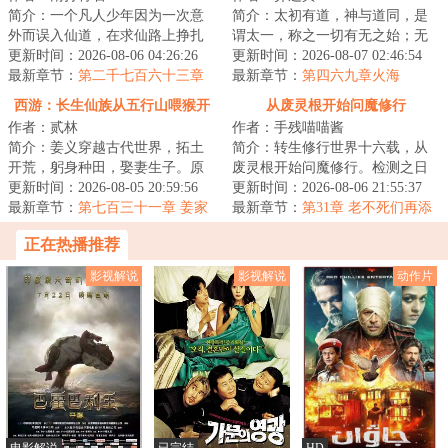
简介：一个凡人少年因为一次意
简介：太初有道，神与道同，是
外而误入仙道，在求仙路上挣扎
谓太一，称之一切有无之始；无
前行。仙路难于登天，面对重重
更新时间：2026-08-06 04:26:26
极之先，阴阳之母，是谓太上，
更新时间：2026-08-07 02:46:54
险阻，他的求道...
最新章节：
第二千七百六十三章
称之辟地天开之...
最新章节：
第四六九章火海
紫蝎魔君
（上）
西游：长生仙族从五行山喂猴开
从废灵根开始问魔修行
作者：贰林
作者：手残喵喵酱
始
简介：姜义穿越古代世界，拓土
简介：转生修行世界十六载，从
开荒，躬身种田，娶妻生子。原
废灵根开始问魔修行。检测之日
想这便是此生注定，平淡且足
更新时间：2026-08-05 20:59:56
灵根落于五等，今生难以突破练
更新时间：2026-08-06 21:55:37
矣。偏是那五岁的...
最新章节：
第七百三十一章 姜家
气中期，仙门不...
最新章节：
第31章 老不死们再添
太白，道会难入
火、百仙陨落
正在热播推荐
影视解说
影视解说
动作片
电影解说
已完结
HD