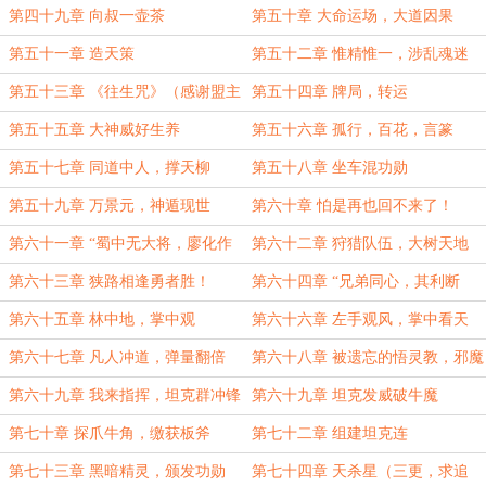
第四十九章 向叔一壶茶
第五十章 大命运场，大道因果
第五十一章 造天策
第五十二章 惟精惟一，涉乱魂迷
第五十三章 《往生咒》（感谢盟主
第五十四章 牌局，转运
书友2017041810323079）
第五十五章 大神威好生养
第五十六章 孤行，百花，言篆
第五十七章 同道中人，撑天柳
第五十八章 坐车混功勋
第五十九章 万景元，神遁现世
第六十章 怕是再也回不来了！
第六十一章 “蜀中无大将，廖化作
第六十二章 狩猎队伍，大树天地
先锋”
第六十三章 狭路相逢勇者胜！
第六十四章 “兄弟同心，其利断
金！”
第六十五章 林中地，掌中观
第六十六章 左手观风，掌中看天
第六十七章 凡人冲道，弹量翻倍
第六十八章 被遗忘的悟灵教，邪魔
入侵
第六十九章 我来指挥，坦克群冲锋
第六十九章 坦克发威破牛魔
第七十章 探爪牛角，缴获板斧
第七十二章 组建坦克连
第七十三章 黑暗精灵，颁发功勋
第七十四章 天杀星（三更，求追