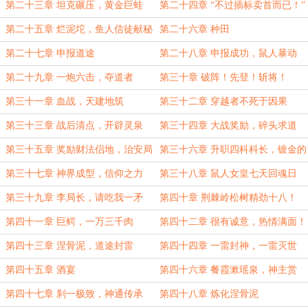
岐孽虫兽塔斯通
第二十三章 坦克碾压，黄金巨蛙
第二十四章 “不过插标卖首而已！”
第二十五章 烂泥坨，鱼人信徒献秘
第二十六章 种田
法
第二十七章 申报道途
第二十八章 申报成功，鼠人暴动
第二十九章 一炮六击，夺道者
第三十章 破阵！先登！斩将！
第三十一章 血战，天建地筑
第三十二章 穿越者不死于因果
第三十三章 战后清点，开辟灵泉
第三十四章 大战奖励，碎头求道
第三十五章 奖励财法侣地，治安局
第三十六章 升职四科科长，镀金的
科长
二代们
第三十七章 神界成型，信仰之力
第三十八章 鼠人女皇七天回魂日
第三十九章 李局长，请吃我一矛
第四十章 荆棘岭松树精劲十八！
第四十一章 巨鳄，一万三千肉
第四十二章 很有诚意，热情满面！
第四十三章 涅骨泥，道途封雷
第四十四章 一雷封神，一雷灭世
第四十五章 酒宴
第四十六章 餐霞漱瑶泉，神主赏
赐！
第四十七章 刹一极致，神通传承
第四十八章 炼化涅骨泥