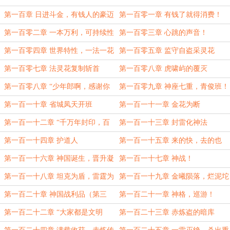
第一百章 日进斗金，有钱人的豪迈
第一百零一章 有钱了就得消费！
第一百零二章 一本万利，可持续性
第一百零三章 心跳的声音！
发展
第一百零四章 世界特性，一法一花
第一百零五章 监守自盗采灵花
第一百零七章 法灵花复制斩首
第一百零八章 虎啸屿的覆灭
第一百零八章 “少年郎啊，感谢你
第一百零九章 神座七重，青俊班！
给我带来的快乐！”
第一百一十章 省城凤天开班
第一百一十一章 金花为断
第一百一十二章 “千万年封印，百
第一百一十三章 封雷化神法
万年枷锁，终于解脱时，才见我是
第一百一十四章 护道人
第一百一十五章 来的快，去的也
我！”
快！
第一百一十六章 神国诞生，晋升凝
第一百一十七章 神战！
元
第一百一十八章 坦克为盾，雷霆为
第一百一十九章 金曦陨落，烂泥坨
海
胜
第一百二十章 神国战利品（第三
第一百二十一章 神格，巡游！
更，求月票）
第一百二十二章 “大家都是文明
第一百二十三章 赤炼盗的暗库
人，何必动刀动枪……”