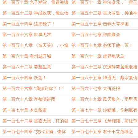
第一百五十章 光子潮汐，雷霆海啸
第一百五十一章 神法凝元，一雷玉
枢
第一百五十二章 神战收获，魔虫信
第一百五十三章 雷火两道，神通神
徒
战
第一百五十四章 这把稳了！
第一百五十五章 击碎天穹神国
第一百五十六章 世事无常
第一百五十七章 神国聚会
第一百五十八章 《造天策》，小窗
第一百五十九章 必须干他一票！
方簟困香醪！
第一百六十章 海州城开城
第一百六十一章 虚界龟驮岛
第一百六十二章 养殖生意
第一百六十三章 沉渊静海圣龟老祖
第一百六十四章 跃莲！
第一百六十五章 神通无，戴宗复仇
第一百六十六章 “我抓到你了！”
第一百六十七章 大仇得报
第一百六十八章 帝都演讲团
第一百六十九章 凤天集合，团里风
波
第一百七十章 木灵藏雷
第一百七十一章 沙勤璐，你到底有
什么贡献？你算什么东西？
第一百七十二章 雷霆无眼，打的就
第一百七十三章 飞舟翱翔，前往帝
是你！（五更求月票）
都
第一百七十四章 “交出宝物，饶你
第一百七十五章 君子不立危墙之