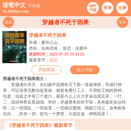
读笔中文
手机版
临时
登录
注册
书架
m.dubizw.com
穿越者不死于因果
返回
菜单
穿越者不死于因果
作者：雾外江山
类别：仙侠武侠
状态：连载中
更新时间：2025-07-03 20:41:02
最新章节：
后记
开始阅读
加入书架
穿越者不死于因果简介：
穿越者叶舟天，在幻融宇宙拥有天下第一道途神座，有虚幻神
界，可以培养无数信徒英雄，都是免费打工人，不用给工钱的那种。
但是，信徒之中有三个老六，都是什么上古大罗金仙混元圣，一打
二，搞得神界反复崩塌。幸好，穿越者来自外宇宙，具有破坏命运特
性，让一切混乱，一切改变，一切难以预测。桃园三结义，金角银角
在此……所有一切，皆为一个梦想，大道征途，神我高座！...
《穿越者不死于因果》最新章节