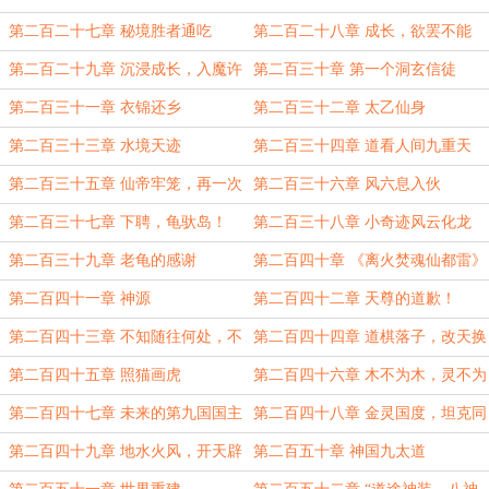
阶
第二百二十七章 秘境胜者通吃
第二百二十八章 成长，欲罢不能
第二百二十九章 沉浸成长，入魔许
第二百三十章 第一个洞玄信徒
久
第二百三十一章 衣锦还乡
第二百三十二章 太乙仙身
第二百三十三章 水境天迹
第二百三十四章 道看人间九重天
第二百三十五章 仙帝牢笼，再一次
第二百三十六章 风六息入伙
的封印！
第二百三十七章 下聘，龟驮岛！
第二百三十八章 小奇迹风云化龙
第二百三十九章 老龟的感谢
第二百四十章 《离火焚魂仙都雷》
第二百四十一章 神源
第二百四十二章 天尊的道歉！
第二百四十三章 不知随往何处，不
第二百四十四章 道棋落子，改天换
知未来如何！
地
第二百四十五章 照猫画虎
第二百四十六章 木不为木，灵不为
灵！
第二百四十七章 未来的第九国国主
第二百四十八章 金灵国度，坦克同
行
第二百四十九章 地水火风，开天辟
第二百五十章 神国九太道
地，世界重立！