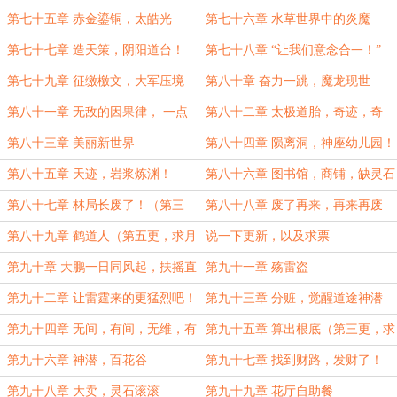
读）
第七十五章 赤金鎏铜，太皓光
第七十六章 水草世界中的炎魔
第七十七章 造天策，阴阳道台！
第七十八章 “让我们意念合一！”
第七十九章 征缴檄文，大军压境
第八十章 奋力一跳，魔龙现世
第八十一章 无敌的因果律， 一点
第八十二章 太极道胎，奇迹，奇
泉水，灭绝
迹！（三更）
第八十三章 美丽新世界
第八十四章 陨离洞，神座幼儿园！
第八十五章 天迹，岩浆炼渊！
第八十六章 图书馆，商铺，缺灵石
啊！
第八十七章 林局长废了！（第三
第八十八章 废了再来，再来再废
更，求月票）
第八十九章 鹤道人（第五更，求月
说一下更新，以及求票
票）
第九十章 大鹏一日同风起，扶摇直
第九十一章 殇雷盗
上九万里
第九十二章 让雷霆来的更猛烈吧！
第九十三章 分赃，觉醒道途神潜
第九十四章 无间，有间，无维，有
第九十五章 算出根底（第三更，求
维，唯我，通行
月票）
第九十六章 神潜，百花谷
第九十七章 找到财路，发财了！
（第五更，求月票）
第九十八章 大卖，灵石滚滚
第九十九章 花厅自助餐