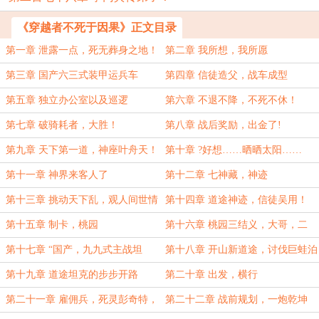
《穿越者不死于因果》正文目录
第一章 泄露一点，死无葬身之地！
第二章 我所想，我所愿
第三章 国产六三式装甲运兵车
第四章 信徒造父，战车成型
第五章 独立办公室以及巡逻
第六章 不退不降，不死不休！
第七章 破骑耗者，大胜！
第八章 战后奖励，出金了!
第九章 天下第一道，神座叶舟天！
第十章 ?好想……晒晒太阳……
第十一章 神界来客人了
第十二章 七神藏，神迹
第十三章 挑动天下乱，观人间世情
第十四章 道途神迹，信徒吴用！
第十五章 制卡，桃园
第十六章 桃园三结义，大哥，二
弟，三弟！
第十七章 “国产，九九式主战坦
第十八章 开山新道途，讨伐巨蛙泊
克！”
第十九章 道途坦克的步步开路
第二十章 出发，横行
第二十一章 雇佣兵，死灵彭奇特，
第二十二章 战前规划，一炮乾坤