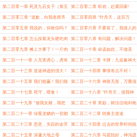
求月票）
第二百零一章 死灵九石女子（第五
第二百零二章 听劝，赶紧回家!
更求月票！）
第二百零三章 “道歉，向我老师齐
第二百零四章 “叶舟天，这百万
海天道歉！”
人，都是你害死的！”
第二百零五章 我说的，你敢信吗？
第二百零六章 不要装了，我迷人的
老祖宗！
第二百零七章 怎么按着龙头硬吃肉
第二百零八章 有问题，解决问题！
呢？
第二百零九章 摊上大事了！一斤肉
第二百一十章 命该如此，不做圣
顶三斤肉用！
人！
第二百一十一章 人无害虎心，虎有
第二百一十二章 卡牌：九齿象神大
伤人意！
潮汐
第二百一十三章 道途神迹的强大！
第二百一十四章 事情有点不对！
第二百一十五章 我们能赢！我们能
第二百一十六章 神路无形，万重须
赢？
弥
第二百一十七章 死守，喂食！
第二百一十八章 “叶舟天，借我神
通一用！”
第二百一十九章 “做我女婿，我把
第二百二十章 奖励，财法侣地剑袍
梁国奖励给你！”
舟！
第二百二十一章 绿冕龙鳞的一切都
第二百二十二章 转换主道途
被叶舟天摸清！
第二百二十三章 恶意，失踪的金芳
第二百二十四章 过去的世界时间线
芳
第二百二十五章 深邃大地之母
第二百二十六章 马屁拍好，神沌进