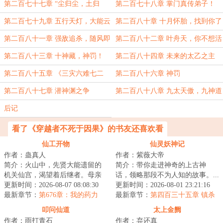
第二百七十七章 “尘归尘，土归
第二百七十八章 掌门真传弟子！
土……”
第二百七十九章 五行天灯，大能云
第二百八十章 十月怀胎，找到你了
集
第二百八十一章 强敌追杀，随风即
第二百八十二章 叶舟天，你不想活
变
了？
第二百八十三章 十神藏，神罚！
第二百八十四章 未来的太乙之主
第二百八十五章 《三灾六难七二
第二百八十六章 神罚
劫》
第二百八十七章 潜神渊之争
第二百八十八章 九太天傲，九神道
途（全书完）
后记
看了《穿越者不死于因果》的书友还喜欢看
仙工开物
仙灵妖神记
作者：蛊真人
作者：紫薇大帝
简介：火山中，先贤大能遗留的
简介：带你走进神奇的上古神
机关仙宫，渴望着后继者。母亲
话，领略那段不为人知的故事。...
舍命争取，获得仙宫宝印，临死
更新时间：2026-08-07 08:08:30
更新时间：2026-08-01 23:21:16
前留给了宁拙。...
最新章节：
第676章：我的药力
最新章节：
第四百三十五章 镇杀
呢？！
尘世巨蟒，四灵宝镇四巫！
叩问仙道
太上金阙
作者：雨打青石
作者：弃还真