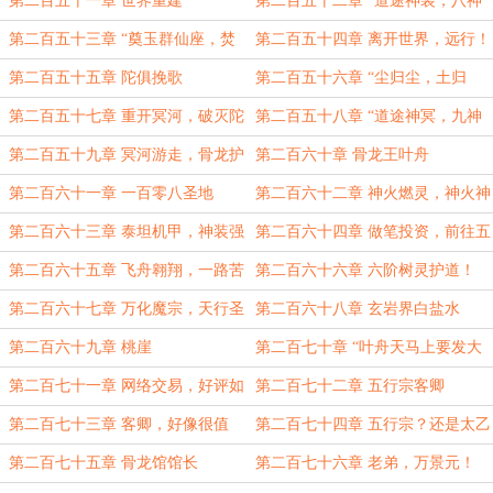
第二百五十一章 世界重建
第二百五十二章 “道途神装，八神
藏之一！”
第二百五十三章 “奠玉群仙座，焚
第二百五十四章 离开世界，远行！
香太乙宫。”
第二百五十五章 陀俱挽歌
第二百五十六章 “尘归尘，土归
土……”
第二百五十七章 重开冥河，破灭陀
第二百五十八章 “道途神冥，九神
俱挽歌
藏之一！”
第二百五十九章 冥河游走，骨龙护
第二百六十章 骨龙王叶舟
道
第二百六十一章 一百零八圣地
第二百六十二章 神火燃灵，神火神
通
第二百六十三章 泰坦机甲，神装强
第二百六十四章 做笔投资，前往五
横
行宗！
第二百六十五章 飞舟翱翔，一路苦
第二百六十六章 六阶树灵护道！
修
第二百六十七章 万化魔宗，天行圣
第二百六十八章 玄岩界白盐水
地
第二百六十九章 桃崖
第二百七十章 “叶舟天马上要发大
财了！”
第二百七十一章 网络交易，好评如
第二百七十二章 五行宗客卿
潮
第二百七十三章 客卿，好像很值
第二百七十四章 五行宗？还是太乙
得！
宗？
第二百七十五章 骨龙馆馆长
第二百七十六章 老弟，万景元！