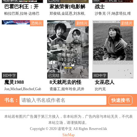
巴霍巴利王：开
家族荣誉[电影解
战士
端 Baahubali
帕拉巴斯,拉纳·达格巴
说]
郑俊镐,金廷恩,刘东根,
沙鲁克·汗,纳彦塔拉,维
提,特曼娜·芭蒂亚,
崔俊勇,成志娄,陈熙
杰·西图帕提,迪皮
The
恐怖片
剧情片
剧情片
Beginning[电影
解说]
HD中字
已完结
HD中字
魔灵1988
8天就死去的怪
女巫恋人
Jon,Michael,Bischof,Gabriela,Hassel,Ceci
兽的12日谈 电影
斋藤工,能年玲奈,武井
比约克
壮,穗志萌香,樋口真嗣
版
书名：
本站若有图片广告属于第三方接入，非本站所为，广告内容与本站无关，不代表
本站立场，请谨慎阅读。
Copyright © 2020 读笔中文 All Rights Reserved.kk
SiteMap