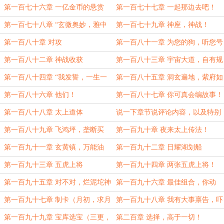
们不死！”
下，不败之地
第一百七十六章 一亿金币的悬赏
第一百七十七章 一起那边去吧！
第一百七十八章 “玄微奥妙，雅中
第一百七十九章 神座，神战！
深邃，煌煌天光，照亮幽冥！”
第一百八十章 对攻
第一百八十一章 为您的狗，听您号
令
第一百八十二章 神战收获
第一百八十三章 宇宙大道，自有规
则，自有混沌
第一百八十四章 “我发誓，一生一
第一百八十五章 洞玄遍地，紫府如
世，三生三世，不死不休！”
狗！
第一百八十六章 他们！
第一百八十七章 你可真会编故事！
第一百八十八章 太上道体
说一下章节说评论内容，以及特别
感谢！天塌了，快来看吧（标题党吸
第一百八十九章 飞鸿坪，垄断买
第一百九十章 夜来太上传法！
引流量）
卖！
第一百九十一章 玄黄镇，万能油
第一百九十二章 日耀湖划船
第一百九十三章 五虎上将
第一百九十四章 两张五虎上将！
（第三更，求月票）
第一百九十五章 对不对，烂泥坨神
第一百九十六章 最佳组合，你动
主大人！
脑，我杀人！（五更，求月票）
第一百九十七章 制卡（月初，求月
第一百九十八章 我有大事禀告，吓
票！）
死你们！
第一百九十九章 宝库选宝（三更，
第二百章 选择，高于一切！