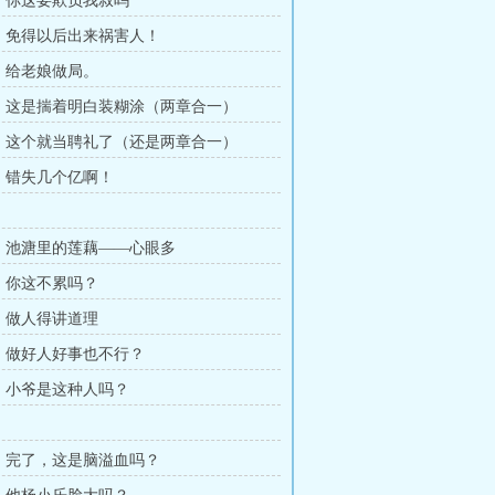
章，你这要欺负我叔吗
章，免得以后出来祸害人！
章，给老娘做局。
章，这是揣着明白装糊涂（两章合一）
章，这个就当聘礼了（还是两章合一）
章，错失几个亿啊！
章，池溏里的莲藕——心眼多
章，你这不累吗？
章，做人得讲道理
章，做好人好事也不行？
章，小爷是这种人吗？
章，完了，这是脑溢血吗？