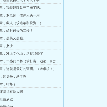
，感情就自己成了坏人了啊
章，我特码嘴是开了光了吧。
章，罗老师，借你人头一用
章，救人（求追读和投资！）
章，啥时候去的二楼？
章，是药又是糖。
章，撒泼
章，冲上文化山，活捉1500字
章，丰盛的早餐（求打赏、追读、月票、
一切都要。）
章，这就是最好的证明。（求求求！）
，这身份，悬了啊！
章，吓坏了！
，还是得有熟人啊
，坦白从宽