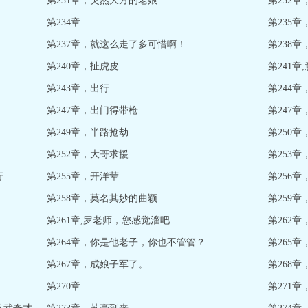
第231章，突然大方的老娘
第232
第234章
第235
第237章，就这么走了多可惜啊！
第238
第240章，扯虎皮
第241章
第243章，出行
第244
第247章，出门得带枪
第247
第249章，半路抢劫
第250
第252章，大哥求援
第253
行
第255章，开洋荤
第256
第258章，莫名其妙的曲颖
第259
第261章,罗老师，您感觉溜吧
第262
第264章，你是他老子，你也不管管？
第265
第267章，成娘子军了。
第268
第270章
第271