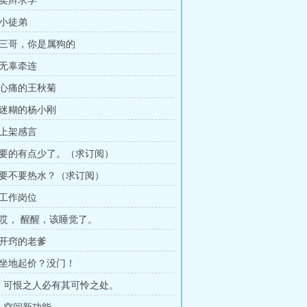
，卖辫求学
，小徒弟
，三哥，你是属狗的
，无辜牵连
，心痛的王秋菊
，迷糊的杨小刚
上架感言
，要的有点少了。（求订阅）
，要不要热水？（求订阅）
，工作岗位
，哎， 醒醒，该睡觉了。
，开窍的老爹
，坐地起价？没门！
章，可恨之人必有其可怜之处。