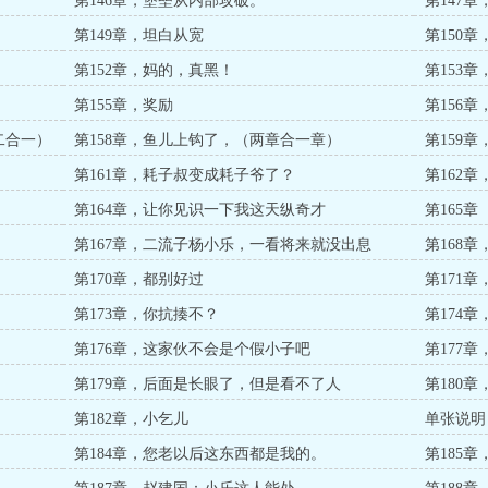
第146章，堡垒从内部攻破。
第147
第149章，坦白从宽
第150
第152章，妈的，真黑！
第153
第155章，奖励
第156
二合一）
第158章，鱼儿上钩了，（两章合一章）
第159
第161章，耗子叔变成耗子爷了？
第162
第164章，让你见识一下我这天纵奇才
第165章
第167章，二流子杨小乐，一看将来就没出息
第168
第170章，都别好过
第171
第173章，你抗揍不？
第174
第176章，这家伙不会是个假小子吧
第177
第179章，后面是长眼了，但是看不了人
第180
第182章，小乞儿
单张说明
第184章，您老以后这东西都是我的。
第185