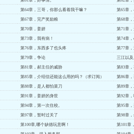
第61章，好事情。
第62章
第64章，三哥，你那么看着我干嘛？
第65章
第67章，完产奖励粮
第68章
第70章，姜妍
第71章
第73章，我有病！
第74章
第76章，东西多了也头疼
第77章
第79章，争论
三江以及
第81章，郝主任的威胁
第83章
第85章，介绍信还能这么用的吗？（求订阅）
第86章
第88章，是人都怕菜刀
第89章
第91章，姜妍的身世
第92章
第94章，第一次住校。
第95章
第97章，暂时过关了
第98章
第100章,哪个缺德玩意啊！
第101