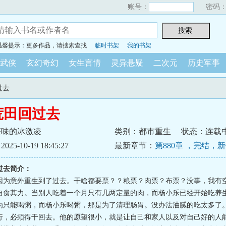
账号：
密码
温馨提示：更多作品，请搜索查找
临时书架
我的书架
武侠
玄幻奇幻
女生言情
灵异悬疑
二次元
历史军事
过去
荒田回过去
茶味的冰激凌
类别：都市重生
状态：连载
5-10-19 18:45:27
最新章节：
第880章 ，完结，
外一）
过去简介：
因为意外重生到了过去。干啥都要票？？粮票？肉票？布票？没事，我有
自食其力。当别人吃着一个月只有几两定量的肉，而杨小乐已经开始吃养
为只能喝粥，而杨小乐喝粥，那是为了清理肠胃。没办法油腻的吃太多了
行，必须得干回去。他的愿望很小，就是让自己和家人以及对自己好的人