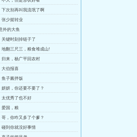
章，不大，但是形状好看
章，下次别再叫我流氓了啊
章，张少挺转业
,意外的大鱼
章，关键时刻掉链子了
章，地翻三尺三，粮食堆成山!
章，归来，杨广平回农村
章，大伯报喜
章，鱼子酱拌饭
章，妍妍，你还要不要了？
章，太优秀了也不好
章，爱国，粮
章，哥，你咋又多了个爹？
章，碰到你就没好事情