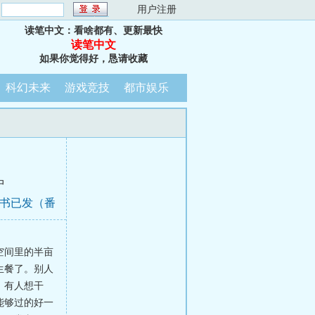
：
用户注册
读笔中文：看啥都有、更新最快
读笔中文
如果你觉得好，恳请收藏
科幻未来
游戏竞技
都市娱乐
中
新书已发（番
空间里的半亩
生餐了。别人
。有人想干
能够过的好一