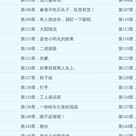
第103章，混入服务部。
第104
第106章，麻雀不吃石头子，肚里有货！
第107
第109章，有人胁迫你，就眨一下眼睛。
第110章
第112章，大院情况
第113
第115章，蓝色小药丸的效果
第116
第118章，二虎探路
第119
第121章，你爹。
第122
第124章，好事得算两人头上。
第125
第127章，耗子叔
第128
第130章，打手
第131
第133章，工人俱乐部
第134
第136章，一块砖头引发的混战
第137
第140章，瞧不起谁呢！
第141
第143章，散伙
第144