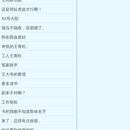
章，空间新功能
章，还是得扯虎皮才行啊！
，X6号大院
章，报仇不隔夜，容易馊了。
章，狗东西命真好
章，奇怪的王青松。
章，工人王青松
章，冤家路窄
章，王大爷的窘境
章，要多读书
章，剧本不对啊？
章，工作契机
章，卡的我都不知道取啥名字
章，来了，总得有点收获。