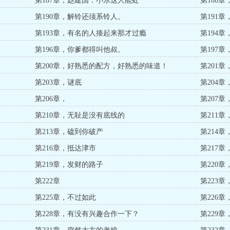
第187章，赵建国：小乐这人能处
第188
第190章，解铃还须系铃人。
第191章
第193章，有名的人揍起来那才过瘾
第194
第196章，你爹都得叫他叔。
第197
第200章，好熟悉的配方，好熟悉的味道！
第201
第203章，谜底
第204
第206章，
第207
第210章，无耻是没有底线的
第211
第213章，磕到你破产
第214
第216章，抵达津市
第217章
第219章，发财的路子
第220
第222章
第223
第225章，不过如此
第226
第228章，有没有兴趣合作一下？
第229