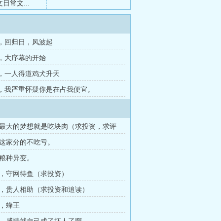
常文...
章 ，回归日，风波起
章 ，大序幕的开始
章 ，一人得道鸡犬升天
章 ，我严重怀疑你是在占我便宜。
最大的梦想就是吃块肉（求投资，求评
这家分的不吃亏。
粮种异变。
，守网待鱼（求投资）
，贵人相助（求投资和追读）
，蜂王