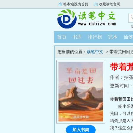
将本站设为首页
收藏读笔官网
首页
书库
排行榜
完本
仙侠
您当前的位置：
读笔中文
-> 带着荒田回
带着
作者：抹
更新时间：202
带着荒田回
杨小乐
荒田，可以
喝粥那是因
我？这怎么
加入书架