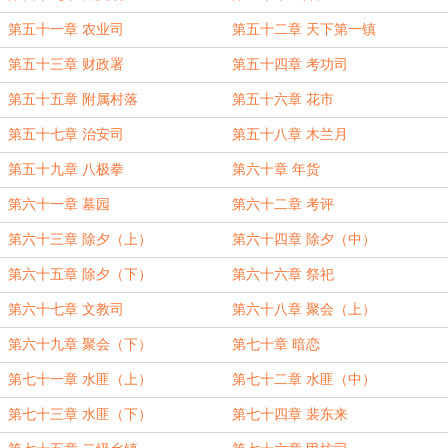
第五十一章 农业司
第五十二章 天下第一镇
第五十三章 财政署
第五十四章 考功司
第五十五章 附属村落
第五十六章 花市
第五十七章 治安司
第五十八章 木兰月
第五十九章 八极拳
第六十章 年货
第六十一章 墓园
第六十二章 考评
第六十三章 除夕（上）
第六十四章 除夕（中）
第六十五章 除夕（下）
第六十六章 祭祀
第六十七章 文教司
第六十八章 聚会（上）
第六十九章 聚会（下）
第七十章 暗恋
第七十一章 水匪（上）
第七十二章 水匪（中）
第七十三章 水匪（下）
第七十四章 裴东来