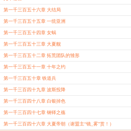
第一千三百五十六章 大结局
第一千三百五十五章 一统亚洲
第一千三百五十四章 女蜗
第一千三百五十三章 大夏舰
第一千三百五十二章 拓荒团队的雏形
第一千三百五十一章 十年之约
第一千三百五十章 铁道兵
第一千三百四十九章 波斯投降
第一千三百四十八章 白银掉色
第一千三百四十七章 钢铎之殇
第一千三百四十六章 大夏帝朝（谢盟主“镜_雾”赏！）