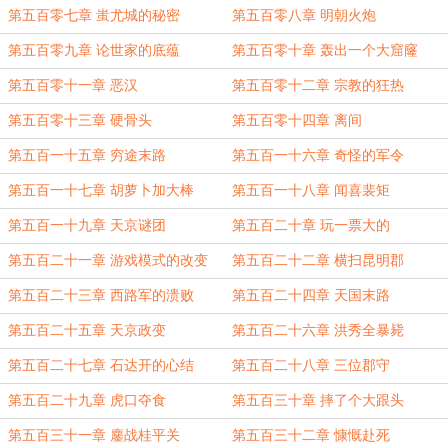
第五百零七章 蚩尤城的秘密
第五百零八章 明朝火炮
第五百零九章 论世家的底蕴
第五百零十章 轰出一个大窟窿
第五百零十一章 恶汉
第五百零十二章 宗教的狂热
第五百零十三章 硬骨头
第五百零十四章 离间
第五百一十五章 穷途末路
第五百一十六章 奇怪的军令
第五百一十七章 胡萝卜加大棒
第五百一十八章 闻喜裴矩
第五百一十九章 天京谜团
第五百二十章 玩一票大的
第五百二十一章 游戏模式的改变
第五百二十二章 横扫昆明郡
第五百二十三章 西路军的溃败
第五百二十四章 天国末路
第五百二十五章 天京政变
第五百二十六章 洪秀全暴毙
第五百二十七章 石达开的心结
第五百二十八章 三位郡守
第五百二十九章 虎口夺食
第五百三十章 摔了个大跟头
第五百三十一章 鏖战桂平关
第五百三十二章 慷慨赴死