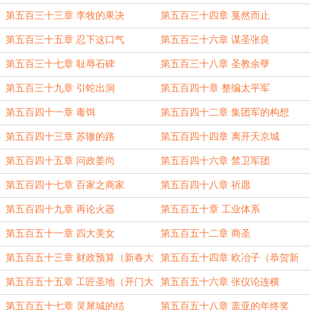
第五百三十三章 李牧的果决
第五百三十四章 戛然而止
第五百三十五章 忍下这口气
第五百三十六章 谋圣张良
第五百三十七章 耻辱石碑
第五百三十八章 圣教余孽
第五百三十九章 引蛇出洞
第五百四十章 整编太平军
第五百四十一章 毒饵
第五百四十二章 集团军的构想
第五百四十三章 苏辙的路
第五百四十四章 离开天京城
第五百四十五章 问政姜尚
第五百四十六章 禁卫军团
第五百四十七章 百家之商家
第五百四十八章 祈愿
第五百四十九章 再论火器
第五百五十章 工业体系
第五百五十一章 四大美女
第五百五十二章 商圣
第五百五十三章 财政预算（新春大
第五百五十四章 欧冶子（恭贺新
吉）
年）
第五百五十五章 工匠圣地（开门大
第五百五十六章 张仪论连横
吉）
第五百五十七章 灵犀城的结
第五百五十八章 盖亚的年终奖