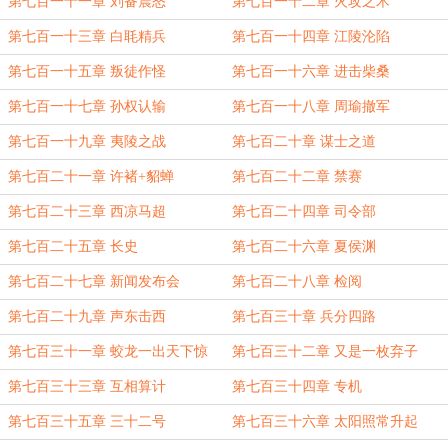
第七百一十一章 刘备震怒
第七百一十二章 火攻之术
第七百一十三章 白毦精兵
第七百一十四章 江陵沦陷
第七百一十五章 叛徒作怪
第七百一十六章 进击柴桑
第七百一十七章 孙权认输
第七百一十八章 周瑜撤军
第七百一十九章 夷陵之战
第七百二十章 谋士之道
第七百二十一章 许褚+貂蝉
第七百二十二章 禁赛
第七百二十三章 西凉马超
第七百二十四章 司令部
第七百二十五章 长史
第七百二十六章 夏侯渊
第七百二十七章 新闻发布会
第七百二十八章 检阅
第七百二十九章 声东击西
第七百三十章 兵分四路
第七百三十一章 蛟龙一出天下惊
第七百三十二章 又是一枚弃子
第七百三十三章 互相算计
第七百三十四章 专机
第七百三十五章 三十二号
第七百三十六章 太阳照常升起