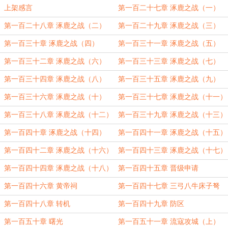
上架感言
第一百二十七章 涿鹿之战（一）
第一百二十八章 涿鹿之战（二）
第一百二十九章 涿鹿之战（三）
第一百三十章 涿鹿之战（四）
第一百三十一章 涿鹿之战（五）
（200订阅）
（300订阅）
第一百三十二章 涿鹿之战（六）
第一百三十三章 涿鹿之战（七）
（400订阅）
（500订阅）
第一百三十四章 涿鹿之战（八）
第一百三十五章 涿鹿之战（九）
（600订阅）
第一百三十六章 涿鹿之战（十）
第一百三十七章 涿鹿之战（十一）
第一百三十八章 涿鹿之战（十二）
第一百三十九章 涿鹿之战（十三）
（谢MG小刚赏）
第一百四十章 涿鹿之战（十四）
第一百四十一章 涿鹿之战（十五）
（700订阅）
第一百四十二章 涿鹿之战（十六）
第一百四十三章 涿鹿之战（十七）
第一百四十四章 涿鹿之战（十八）
第一百四十五章 晋级申请
（100月票）
第一百四十六章 黄帝祠
第一百四十七章 三弓八牛床子弩
（800订阅）
第一百四十八章 转机
第一百四十九章 防区
第一百五十章 曙光
第一百五十一章 流寇攻城（上）