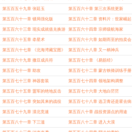
第五百五十九章 张廷玉
第五百六十章 第三次系统更新
第五百六十一章 镖局强化版
第五百六十二章 资料片：世家崛起
第五百六十三章 现实成就值兑换游
第五百六十四章 宗师级航海家
戏金币
第五百六十五章 牵星术
第五百六十六章 如期而至的拍卖会
第五百六十七章 《北海湾藏宝图》
第五百六十八章 又一柄神兵
第五百六十九章 撒豆成兵符
第五百七十章 《易筋经》
第五百七十一章 助攻
第五百七十二章 蒙古铁骑训练手册
第五百七十三章 神器套装
第五百七十四章 领地架构调整
第五百七十五章 盟军的绝地反击
第五百七十六章 大地白茫茫
第五百七十七章 突如其来的战役
第五百七十八章 选卫青还是霍去病
第五百七十九章 漠北竞速
第五百八十章 战役资源点的用途
第五百八十一章 下三滥
第五百八十二章 进入大漠