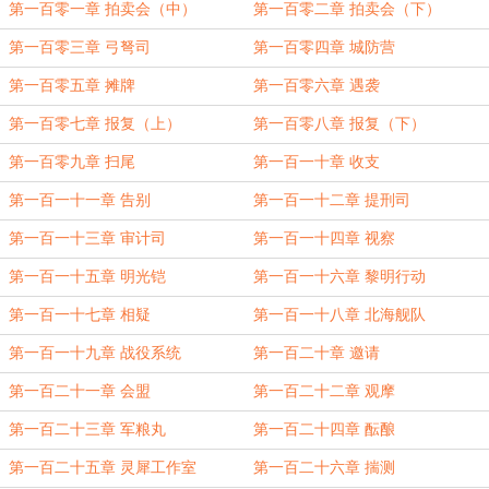
第一百零一章 拍卖会（中）
第一百零二章 拍卖会（下）
第一百零三章 弓弩司
第一百零四章 城防营
第一百零五章 摊牌
第一百零六章 遇袭
第一百零七章 报复（上）
第一百零八章 报复（下）
第一百零九章 扫尾
第一百一十章 收支
第一百一十一章 告别
第一百一十二章 提刑司
第一百一十三章 审计司
第一百一十四章 视察
第一百一十五章 明光铠
第一百一十六章 黎明行动
第一百一十七章 相疑
第一百一十八章 北海舰队
第一百一十九章 战役系统
第一百二十章 邀请
第一百二十一章 会盟
第一百二十二章 观摩
第一百二十三章 军粮丸
第一百二十四章 酝酿
第一百二十五章 灵犀工作室
第一百二十六章 揣测