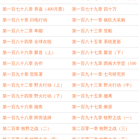
第一百七十八章 养蛊（400月票）
第一百七十九章 四十万
第一百八十章 闪电行动
第一百八十一章 疯狂大采购
第一百八十二章 卑鄙
第一百八十三章 登船
第一百八十四章 全球在线
第一百八十五章 系统更新
第一百八十六章 聚首（上）
第一百八十七章 聚首（下）
第一百八十八章 合作
第一百八十九章 西南大学堂（100
月票）
第一百九十章 官医署
第一百九十一章 七号研究所
第一百九十二章 野火行动（上）
第一百九十三章 野火行动（中）
第一百九十四章 野火行动（下）
第一百九十五章 撤离
第一百九十六章 抛售
第一百九十七章 燎原
第一百九十八章 阵营选择
第一百九十九章 牧野之战（一）
第二百章 牧野之战（二）
第二百零一章 牧野之战（三）