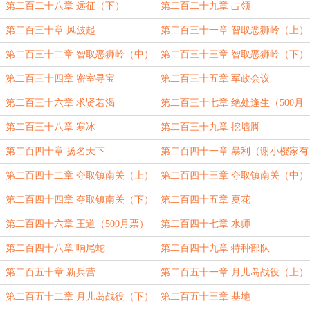
第二百二十八章 远征（下）
第二百二十九章 占领
第二百三十章 风波起
第二百三十一章 智取恶狮岭（上）
第二百三十二章 智取恶狮岭（中）
第二百三十三章 智取恶狮岭（下）
第二百三十四章 密室寻宝
第二百三十五章 军政会议
第二百三十六章 求贤若渴
第二百三十七章 绝处逢生（500月
票）
第二百三十八章 寒冰
第二百三十九章 挖墙脚
第二百四十章 扬名天下
第二百四十一章 暴利（谢小樱家有
小米赏）
第二百四十二章 夺取镇南关（上）
第二百四十三章 夺取镇南关（中）
第二百四十四章 夺取镇南关（下）
第二百四十五章 夏花
第二百四十六章 王道（500月票）
第二百四十七章 水师
第二百四十八章 响尾蛇
第二百四十九章 特种部队
第二百五十章 新兵营
第二百五十一章 月儿岛战役（上）
第二百五十二章 月儿岛战役（下）
第二百五十三章 基地