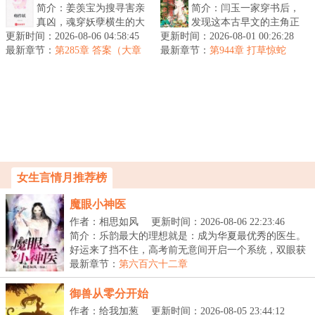
简介：姜羡宝为搜寻害亲
简介：闫玉一家穿书后，
真凶，魂穿妖孽横生的大
发现这本古早文的主角正
更新时间：2026-08-06 04:58:45
景朝。谁料这里破案，不
更新时间：2026-08-01 00:26:28
是原身大伯。他们是扒着
最新章节：
看证据，只靠卦师！这不
第285章 答案（大章
最新章节：
大伯喝血，早早被分家，
第944章 打草惊蛇
求月票）
巧了嘛？！...
在全文末尾...
女生言情月推荐榜
魔眼小神医
作者：相思如风
更新时间：2026-08-06 22:23:46
简介：乐韵最大的理想就是：成为华夏最优秀的医生。
好运来了挡不住，高考前无意间开启一个系统，双眼获
得...
最新章节：
第六百六十二章
御兽从零分开始
作者：给我加葱
更新时间：2026-08-05 23:44:12