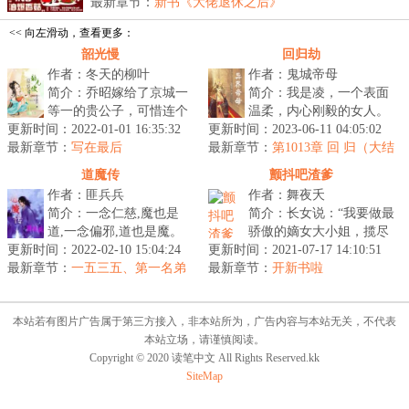
戚。...
最新章节：
新书《大佬退休之后》
<< 向左滑动，查看更多：
韶光慢
回归劫
作者：冬天的柳叶
作者：鬼城帝母
简介：乔昭嫁给了京城一
简介：我是凌，一个表面
等一的贵公子，可惜连个
温柔，内心刚毅的女人。
更新时间：2022-01-01 16:35:32
洞房都没捞着，夫婿就奉
更新时间：2023-06-11 04:05:02
那一天派先生肖出门购
最新章节：
旨出征了。再相见，她被
写在最后
最新章节：
物，与他人产生矛盾，他
第1013章 回 归（大结
夫君大人一...
局）
冲动了一把，...
道魔传
颤抖吧渣爹
作者：匪兵兵
作者：舞夜夭
简介：一念仁慈,魔也是
简介：长女说：“我要做最
道,一念偏邪,道也是魔。
骄傲的嫡女大小姐，揽尽
更新时间：2022-02-10 15:04:24
俗话说“道高一尺，魔高一
更新时间：2021-07-17 14:10:51
天下风光和尊荣，渣爹必
最新章节：
丈”，因此魔本缘自于道。
一五三五、第一名弟
最新章节：
须虐！”次女说：“我要岁
开新书啦
子
修道若...
月静好...
本站若有图片广告属于第三方接入，非本站所为，广告内容与本站无关，不代表
本站立场，请谨慎阅读。
Copyright © 2020 读笔中文 All Rights Reserved.kk
SiteMap