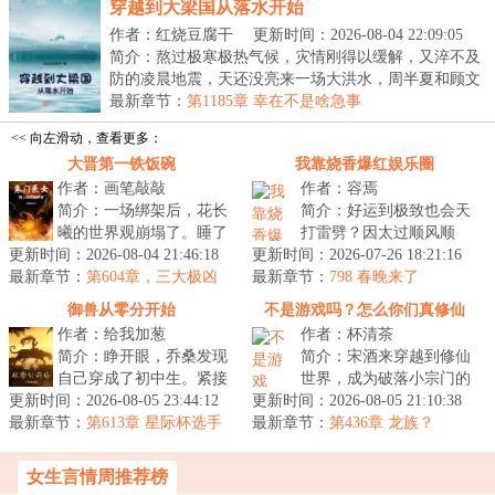
穿越到大梁国从落水开始
作者：红烧豆腐干
更新时间：2026-08-04 22:09:05
简介：熬过极寒极热气候，灾情刚得以缓解，又淬不及
防的凌晨地震，天还没亮来一场大洪水，周半夏和顾文
轩...
最新章节：
第1185章 幸在不是啥急事
<< 向左滑动，查看更多：
大晋第一铁饭碗
我靠烧香爆红娱乐圈
作者：画笔敲敲
作者：容焉
简介：一场绑架后，花长
简介：好运到极致也会天
曦的世界观崩塌了。睡了
打雷劈？因太过顺风顺
更新时间：2026-08-04 21:46:18
一觉，一睁眼，视线里就
更新时间：2026-07-26 18:21:16
水，锦梨被踹去了人间，
最新章节：
浮现出了一行字：[境界：
第604章，三大极凶
最新章节：
穿到书里早死的路人身
798 春晚来了
（下）
练气境/]...
上。为了让身体...
御兽从零分开始
不是游戏吗？怎么你们真修仙
作者：给我加葱
作者：杯清茶
啊！
简介：睁开眼，乔桑发现
简介：宋酒来穿越到修仙
自己穿成了初中生。紧接
世界，成为破落小宗门的
更新时间：2026-08-05 23:44:12
着来了一场模拟考。毕业
更新时间：2026-08-05 21:10:38
唯一继承人。没钱没灵石
最新章节：
她怕了吗？她怕了……这
第613章 星际杯选手
最新章节：
没资源，狗看了都嫌弃的
第436章 龙族？
（二合一）
考的都什么...
贫穷。好在...
女生言情周推荐榜