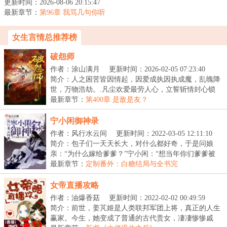
更新时间：2026-08-06 20:15:47
盛，也因此获罪，死的
最新章节：
死、流放的流放。为得旧
第96章 我骂几句你听
听？（两更合一求月票）
事真相，喻辞赶...
女生言情总推荐榜
破怨师
作者：涂山满月
更新时间：2026-02-05 07:23:40
简介：人之困苦皆因情起，因爱成执因执成魔，乱魄降
世，万物浩劫。.凡尘欢爱最劳人心，立誓斩情封心锁
爱...
最新章节：
第400章 是敌是友？
宁小闲御神录
作者：风行水云间
更新时间：2022-03-05 12:11:10
简介：包子们一天天长大，对什么都好奇，于是问娘
亲：“为什么嫁给爹爹？”宁小闲：“想当年你们爹爹被
困...
最新章节：
定制番外：白糖结局与全书完
女帝直播攻略
作者：油爆香菇
更新时间：2022-02-02 00:49:59
简介：前世，姜芃姬是人类联邦军团上将，真正的人生
赢家。今生，她变成了普通的古代贵女，凄凄惨惨戚