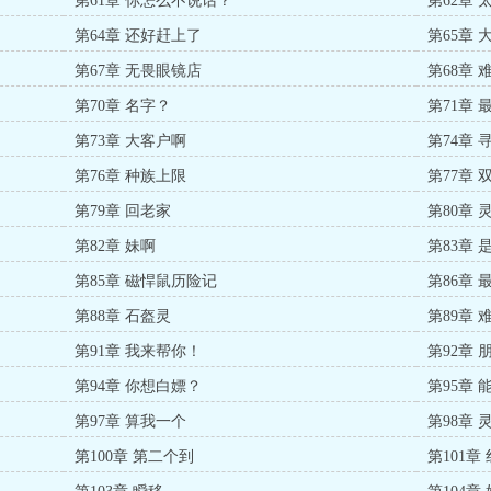
第61章 你怎么不说话？
第62章
第64章 还好赶上了
第65章 
第67章 无畏眼镜店
第68章
第70章 名字？
第71章
第73章 大客户啊
第74章 
第76章 种族上限
第77章 
第79章 回老家
第80章 
第82章 妹啊
第83章 
第85章 磁悍鼠历险记
第86章
第88章 石盔灵
第89章
第91章 我来帮你！
第92章 
第94章 你想白嫖？
第95章 
第97章 算我一个
第98章 
第100章 第二个到
第101章