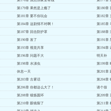
第176章 虽然你家里有钱
第177章
第179章 果然是上瘾了
第180章
第181章 要不你玩会
第182章
第184章 这剧情不对啊！
第185章
第187章 回击防护罩
第188章
第190章 发了
第191章
第193章 视觉共享
第194
第196章 问题不大
明天补
第198章 水涕虫
第199章
休息一天
第201章
第203章 古雾话
第204章
第206章 你都这么大了！
请个假
第208章 锻炼圆环
第209章
第210章 眼镜裂了
第211章