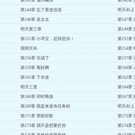
第141章 鬼环幽灵
第142章
第144章 忘了更改信息
明天补上
第146章 老太太
第147
明天更三章
第149章
第151章 小寻宝，还得是你！
第152章
我明天补
第154章
第156章 完成了
第157章
第159章 冤枉啊
第160章
第161章 下水道
第162章
明天三更
第164
第166章 同时释放
第167章
第169章 我是来发布任务的
明天补上
第171章 黑暗控影
第172章
第173章 我不是想要拦你
第174章