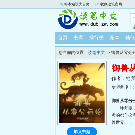
将本站设为首页
收藏读笔官网
首页
书库
排行榜
完本
仙侠
您当前的位置：
读笔中文
-> 御兽从零分
御兽
作者：给
更新时间：202
御兽从零分
睁开眼
考的都什么
兽世界。...
加入书架