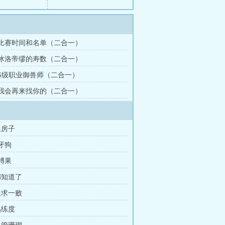
章 比赛时间和名单（二合一）
章 冰洛帝缪的寿数（二合一）
章 S级职业御兽师（二合一）
章 我会再来找你的（二合一）
换房子
火牙狗
红糐果
都知道了
但求一败
熟练度