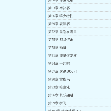
第60章 诈骗电话
第63章 半决赛
第66章 猛火特性
第69章 表演赛
第72章 差别在哪里
第75章 都是假象
第78章 拍摄
第81章 能量恢复液
第84章 一起吧
第87章 这是500万！
第90章 雷疾鸟
第93章 暗幽液
第96章 其乐融融
第99章 拼飞