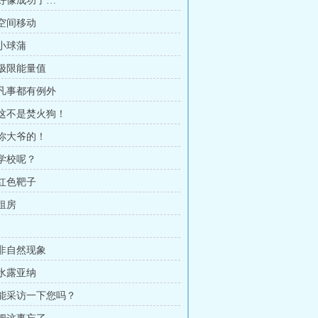
 好像成功了…
 空间移动
 小球蒲
 极限能量值
 凡事都有例外
章 这不是焚火狗！
 你大爷的！
 学校呢？
 红色靶子
 租房
 非自然现象
 水露亚纳
章 能采访一下您吗？