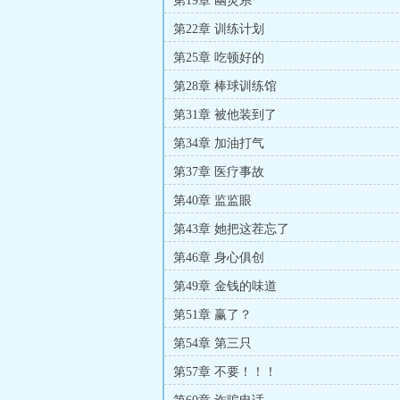
第19章 幽灵系
第22章 训练计划
第25章 吃顿好的
第28章 棒球训练馆
第31章 被他装到了
第34章 加油打气
第37章 医疗事故
第40章 监监眼
第43章 她把这茬忘了
第46章 身心俱创
第49章 金钱的味道
第51章 赢了？
第54章 第三只
第57章 不要！！！