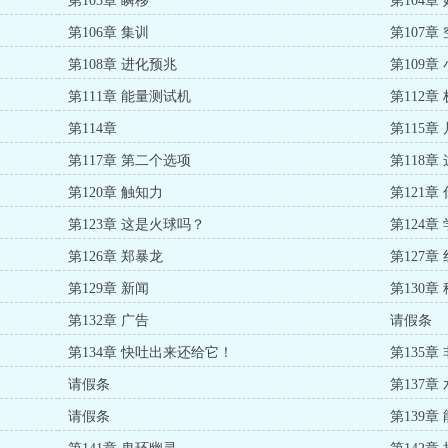
第103章 瞬移
第104章
第106章 集训
第107章
第108章 进化预兆
第109章
第111章 能量测试机
第112章
第114章
第115章
第117章 第二个选项
第118
第120章 触知力
第121章
第123章 这是火球吗？
第124章
第126章 郑暴龙
第127章
第129章 新闻
第130章
第132章 广告
请假条
第134章 快吐出来还给它！
第135章
请假条
第137章
请假条
第139