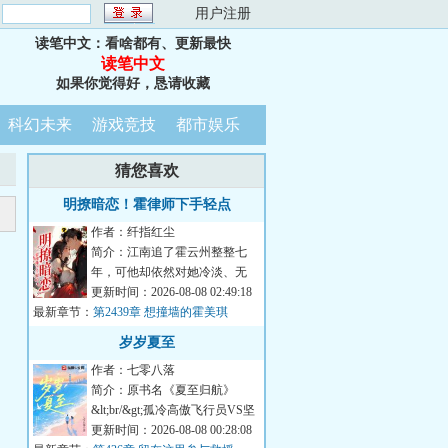
：
用户注册
读笔中文：看啥都有、更新最快
读笔中文
如果你觉得好，恳请收藏
科幻未来
游戏竞技
都市娱乐
猜您喜欢
明撩暗恋！霍律师下手轻点
作者：纤指红尘
简介：江南追了霍云州整整七
年，可他却依然对她冷淡、无
情。她深受打击，大学毕业就心
更新时间：2026-08-08 02:49:18
最新章节：
灰意冷的出了国。三...
第2439章 想撞墙的霍美琪
岁岁夏至
作者：七零八落
简介：原书名《夏至归航》
&lt;br/&gt;孤冷高傲飞行员VS坚
韧励志法语翻译
更新时间：2026-08-08 00:28:08