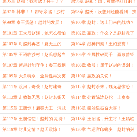
政？
待！
第95章 赵颖：我哥成了将军了？
第96章 赵颖：娘，哥活得好好的！
赵氏震惊！
第97章 韩非！！ 郡守亲临！沙村
第98章 赵氏：没想到还能看到！扶
震！！！
苏有你真是他的福气！
第99章 秦王震怒！赵封的发展！
第100章 赵封：送上门来的战功？
第101章 王太后赵姬，她怎么很怕
第102章 嬴政：什么？是赵封救了
我？
太后？
第103章 对赵封再赏！夏无且的
第104章 战神归秦！王诏恩赏！
惊！
第105章 王诏临沙村！赵氏想起当
第106章 全属性破两千！嬴政曾经
年画面！
之承诺！灭赵前序！
第107章 赌赵封能守住！秦王权柄
第108章 收服！属于赵封的谋划！
赐予！
第109章 大杀特杀，全属性再次突
第110章 嬴政的关切！
破！
第111章 渡河，奇袭！赵封建奇
第112章 赵封杀来，魏无忌惊恐！
功！！！
第113章 击败魏无忌！赵封名扬天
第114章 处置陈涛赵佗！上奏秦
下前奏！问罪！
王！
第115章 王翦惊！启奏大王，渭城
第116章 秦始皇振奋大喜！
大捷！
第117章 王翦信使！赵封的 期待！
第118章 王诏临，升主将！王嫣临
盆！
第119章 封儿定情？赵氏震惊！
第120章 气运官印蜕变！赵封的兴