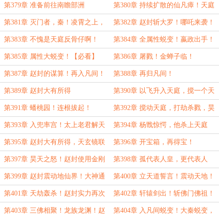
第379章 准备前往南瞻部洲
第380章 持续扩散的仙凡瘴！天庭
应对！
第381章 灭门者，秦！凌霄之上，
第382章 赵封斩大罗！哪吒来袭！
赵封现！
第383章 不愧是天庭反骨仔啊！
第384章 全属性蜕变！嬴政出手！
第385章 属性大蜕变！【必看】
第386章 屠戮！金蝉子临！
第387章 赵封的谋算！再入凡间！
第388章 再归凡间！
第389章 赵封大有所得
第390章 以飞升入天庭，搅一个天
翻地覆！
第391章 蟠桃园！连根拔起！
第392章 搅动天庭，打劫杀戮，昊
天震怒！
第393章 入兜率宫！太上老君解天
第394章 杨戬惊愕，他杀上天庭
地之秘！
了？
第395章 赵封大有所得，天玄镜联
第396章 开宝箱，再得宝！
秦始皇！
第397章 昊天之怒！赵封使用金刚
第398章 孤代表人皇，更代表人
镯！
族！
第399章 赵封震动地仙界！大神通
第400章 立天道誓言！震动天地！
者关注！
第401章 天劫轰杀！赵封实力再次
第402章 轩辕剑出！斩佛门佛祖！
暴涨！
第403章 三佛相聚！龙族龙渊！赵
第404章 入凡间蜕变！大秦蜕变，