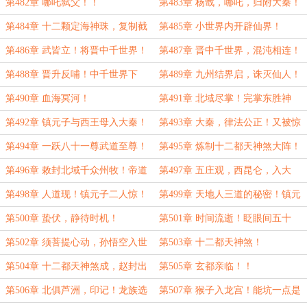
神殿！
谋！
第482章 哪吒弑父！！
第483章 杨戬，哪吒，归附大秦！
第484章 十二颗定海神珠，复制截
第485章 小世界内开辟仙界！
教典籍！
第486章 武皆立！将晋中千世界！
第487章 晋中千世界，混沌相连！
第488章 晋升反哺！中千世界下
第489章 九州结界启，诛灭仙人！
品！
第490章 血海冥河！
第491章 北域尽掌！完掌东胜神
洲！黄中李！
第492章 镇元子与西王母入大秦！
第493章 大秦，律法公正！又被惊
到的镇元子二人！
第494章 一跃八十一尊武道至尊！
第495章 炼制十二都天神煞大阵！
堪比圣人之力！
第496章 敕封北域千众州牧！帝道
第497章 五庄观，西昆仑，入大
威严！
秦！
第498章 人道现！镇元子二人惊！
第499章 天地人三道的秘密！镇元
子二人的惊骇！
第500章 蛰伏，静待时机！
第501章 时间流逝！眨眼间五十
载！
第502章 须菩提心动，孙悟空入世
第503章 十二都天神煞！
第504章 十二都天神煞成，赵封出
第505章 玄都亲临！！
关！
第506章 北俱芦洲，印记！龙族选
第507章 猴子入龙宫！能坑一点是