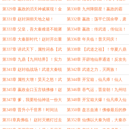
的秘密！
究竟是何关系？
第329章 嬴政的滔天神威展现！金
第330章 九州降陨星！嬴政的霸
口玉言！
道！
第331章 赵封洞彻天地之秘！
第332章 嬴政：荡平亡国余孽，肃
清神州！
第333章 父皇，吾大秦难道不能屠
第334章 嬴政：传武道，传仙法！
仙弑神？
定年号！ 全新时代！
第335章 大秦新时代！赵封开出重
第336章 年关临！普天同庆！
宝！攻守易形！
第337章 讲武天下，属性词条【武
第338章 【武道之祖】！华夏八鼎
祖】！
镇九黎！
第339章 九鼎【九州结界】！实力
第340章 开辟地仙界通道！反攻先
大突破！嬴政惊讶！
驱！
第341章 赵封临战场！武道大秦锐
第342章 武道之力，灭两族！
士首战！
第343章 属性大增！昊天之怒！武
第344章 开宝箱，仙凡瘴！仙人
道通神之上！
们，你们有福了！
第345章 嬴政金口玉言镇佛修！赵
第346章 吞气运，晋皇朝！九州结
封定规矩！
界，启！
第347章 爹，我要给仙神送一份大
第348章 开宝箱大爆！仙凡瘴入仙
礼！昊天之怒！
界！佛修！
第349章 晋升小千世界！时间法
第350章 盘古血液！佛修最后的挣
则，改变流速！
扎！
第351章真佛临！ 赵封灭燃灯过去
第352章 仙佛以大秦为猎，大秦亦