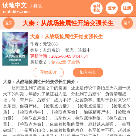
读笔中文
手机版
临时
登录
注册
书架
m.dubizw.com
大秦：从战场捡属性开始变强长生
返回
菜单
大秦：从战场捡属性开始变强长生
作者：无谅666
类别：玄幻奇幻
状态：连载中
更新时间：2026-08-09 04:47:54
最新章节：
第962章 无敌路
开始阅读
加入书架
大秦：从战场捡属性开始变强长生简介：
赵封重生到了战国之中的秦国，还正是传说中秦始皇灭六国一统
天下的时期，年龄到了被征召入伍，分配到了后勤军，负责清理战
场，号，背尸兵。后勤军，战力不行，处置杂事。但对于赵封来说却
是乐园。触碰尸体。【捡取点力量】，【捡取点速度】，【捡取点体
质】，【捡取点精神】，【捡取点寿命】。触碰精英尸体。【捡取点
力量】，【捡取点寿命】。击杀敌人，捡取属性翻倍。【捡取点力
量】。【捡取点寿命】。依靠着捡取的属性，赵封越来越强，一拳可
破城门，一拳可碎山峦，依靠着捡取的寿命，甚至长生不死。赵封感