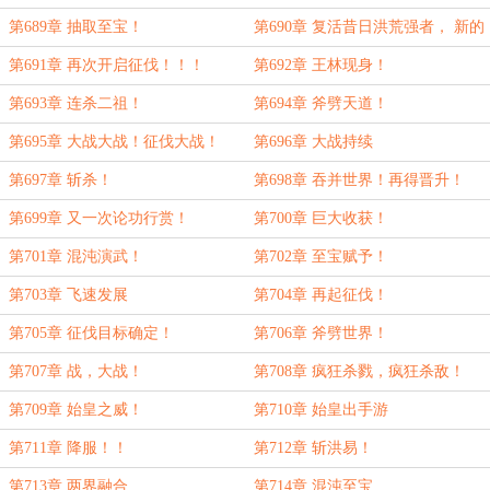
化！
第689章 抽取至宝！
第690章 复活昔日洪荒强者， 新的
征伐世界！
第691章 再次开启征伐！！！
第692章 王林现身！
第693章 连杀二祖！
第694章 斧劈天道！
第695章 大战大战！征伐大战！
第696章 大战持续
第697章 斩杀！
第698章 吞并世界！再得晋升！
第699章 又一次论功行赏！
第700章 巨大收获！
第701章 混沌演武！
第702章 至宝赋予！
第703章 飞速发展
第704章 再起征伐！
第705章 征伐目标确定！
第706章 斧劈世界！
第707章 战，大战！
第708章 疯狂杀戮，疯狂杀敌！
第709章 始皇之威！
第710章 始皇出手游
第711章 降服！！
第712章 斩洪易！
第713章 两界融合
第714章 混沌至宝