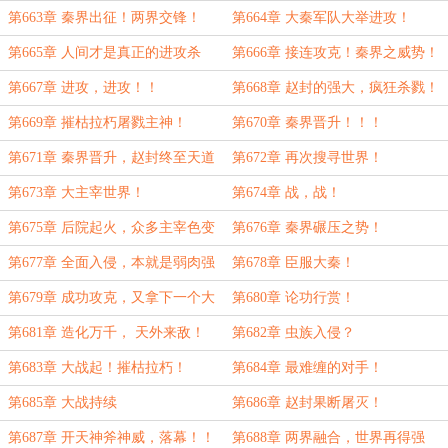
第663章 秦界出征！两界交锋！
第664章 大秦军队大举进攻！
第665章 人间才是真正的进攻杀
第666章 接连攻克！秦界之威势！
局！
第667章 进攻，进攻！！
第668章 赵封的强大，疯狂杀戮！
众神世界败退！
第669章 摧枯拉朽屠戮主神！
第670章 秦界晋升！！！
第671章 秦界晋升，赵封终至天道
第672章 再次搜寻世界！
境！
第673章 大主宰世界！
第674章 战，战！
第675章 后院起火，众多主宰色变
第676章 秦界碾压之势！
第677章 全面入侵，本就是弱肉强
第678章 臣服大秦！
食！
第679章 成功攻克，又拿下一个大
第680章 论功行赏！
千世界！
第681章 造化万千， 天外来敌！
第682章 虫族入侵？
第683章 大战起！摧枯拉朽！
第684章 最难缠的对手！
第685章 大战持续
第686章 赵封果断屠灭！
第687章 开天神斧神威，落幕！！
第688章 两界融合，世界再得强