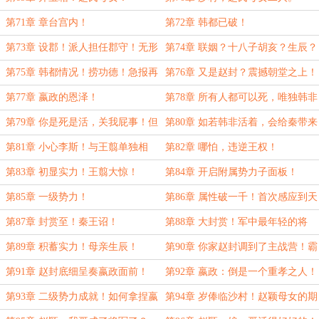
第71章 章台宫内！
第72章 韩都已破！
第73章 设郡！派人担任郡守！无形
第74章 联姻？十八子胡亥？生辰？
交锋！
第75章 韩都情况！捞功德！急报再
第76章 又是赵封？震撼朝堂之上！
临！
第77章 嬴政的恩泽！
第78章 所有人都可以死，唯独韩非
不能！
第79章 你是死是活，关我屁事！但
第80章 如若韩非活着，会给秦带来
现在别死！
怎样改变！
第81章 小心李斯！与王翦单独相
第82章 哪怕，违逆王权！
处！
第83章 初显实力！王翦大惊！
第84章 开启附属势力子面板！
第85章 一级势力！
第86章 属性破一千！首次感应到天
地灵气！
第87章 封赏至！秦王诏！
第88章 大封赏！军中最年轻的将
军！（求订阅）
第89章 积蓄实力！母亲生辰！
第90章 你家赵封调到了主战营！霸
道嬴政！
第91章 赵封底细呈奏嬴政面前！
第92章 嬴政：倒是一个重孝之人！
（新年快乐）
第93章 二级势力成就！如何拿捏嬴
第94章 岁俸临沙村！赵颖母女的期