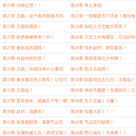
第19章 功德之用！！
第20章 有人来找
第21章 王嫣：这个条件我做不到。
第22章 一切都是为了活命！都没有
错！
第23章 王翦的震惊！
第24章 如此人才怎能为军医？
第25章 权势能够带来一切！
第26章 王宫之中有重宝，可治好你
母亲
第27章 秦始皇的震惊！
第28章 屯长赵封，朝堂扬名！
第29章 对赵封的封赏！
第30章 果然英雄出少年啊！
第31章 王嫣：你就没有什么要问
第32章 初入主战营！
的？
第33章 秦末最后的上将军！让自己
第34章 眨眼间过去七日，王翦临！
指点？
第35章 王翦临！
第36章 神箭手翘楚！专属箭印！王
翦惊叹！
第37章 晋军侯长，统御五千军！爵
第38章 九个宝箱！大赚！
晋五级！
第39章 赵封，我要你！
第40章 位极人臣！！！
第41章 执掌都尉营，凝聚气运官
第42章 气运官印妙用！
印！
第43章 全属性破七百！再得宝箱！
第44章 野心滋生！为未来！！