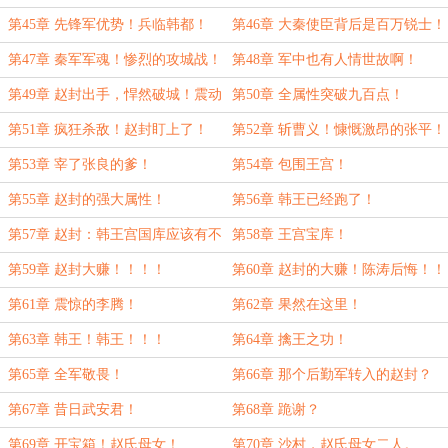
第45章 先锋军优势！兵临韩都！
第46章 大秦使臣背后是百万锐士！
第47章 秦军军魂！惨烈的攻城战！
第48章 军中也有人情世故啊！
第49章 赵封出手，悍然破城！震动
第50章 全属性突破九百点！
全军！
第51章 疯狂杀敌！赵封盯上了！
第52章 斩曹义！慷慨激昂的张平！
第53章 宰了张良的爹！
第54章 包围王宫！
第55章 赵封的强大属性！
第56章 韩王已经跑了！
第57章 赵封：韩王宫国库应该有不
第58章 王宫宝库！
少宝物！
第59章 赵封大赚！！！！
第60章 赵封的大赚！陈涛后悔！！
第61章 震惊的李腾！
第62章 果然在这里！
第63章 韩王！韩王！！！
第64章 擒王之功！
第65章 全军敬畏！
第66章 那个后勤军转入的赵封？
第67章 昔日武安君！
第68章 跪谢？
第69章 开宝箱！赵氏母女！
第70章 沙村，赵氏母女二人。