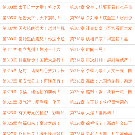
政儿子的区别对待！
第303章 太子旷世之举！将动天
第304章 父皇，想要看看什么是仙
下！
吗？
第305章 昭告天下，天下震动！
第306章 杀刘季！获至宝！赵封惊
呆了！改变大秦格局的至宝！
第307章 天玄镜的强大！赵封的规
第308章 让秦始皇与百官看原本发
划！
生的历史！
第309章 秦始皇的震怒！你这个逆
第310章 认祖归宗！得宝箱！嬴
子！
政：太子的旨意便是朕的旨意！
第311章 创立九州！划分三十六
第312章 时间一晃！
郡！学宫！帝国面板出现！
第313章 群臣皆惊！国策大施行！
第314章 再次封相！赵封展威严！
敕封九州州牧！
募兵改制！学宫制！
第315章 赵封：诸卿尽心效力，长
第316章 余孽无奈！人文一统！国
生，亦无不可！！
力提升！宝箱奖励！
第317章 图安献公主！再降圣旨！
第318章 嬴政：此国策施行，彻定
天下将惊！
神州，人文一统！运朝之始！
第319章 徐福！建运朝的前奏！
第320章 赵封：爹，我有一法，国
不灭则你不灭！
第321章 凝气运，图腾现！化国
第322章 立王朝！获得属性词条
运！
【人道权柄】！
第323章 有关寿元的秘密！影响所
第324章 大爆！世界树！
有修炼者！赵封的发现！
第325章 徐福归来！嬴政之怒！
第326章 徐福慌了！嬴政的金口玉
言发动！前因后果！
第327章 赵封出关！揪出徐福背后
第328章 鬼谷入大秦！凡间与仙界