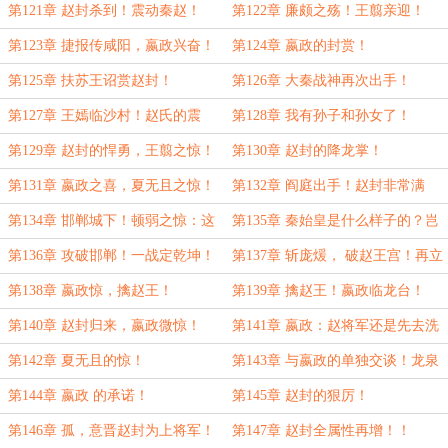
奋！
第121章 赵封杀到！震动秦赵！
第122章 廉颇之殇！王翦亲迎！
第123章 捷报传咸阳，嬴政兴奋！
第124章 嬴政的封赏！
第125章 扶苏王诏赏赵封！
第126章 大秦战神再次出手！
第127章 王嫣临沙村！赵氏的震
第128章 我有孙子和孙女了！
惊！
第129章 赵封的悍勇，王翦之惊！
第130章 赵封的降龙掌！
第131章 嬴政之喜，夏无且之惊！
第132章 阎庭出手！赵封非常满
意！
第134章 邯郸城下！顿弱之惊：这
第135章 秦始皇是什么样子的？岂
一支势力来自何处？
曰无衣！
第136章 攻破邯郸！一战定乾坤！
第137章 斩庞煖， 破赵王宫！再立
大功！
第138章 嬴政惊，擒赵王！
第139章 擒赵王！嬴政临龙台！
第140章 赵封归来，嬴政微惊！
第141章 嬴政：赵将军还是先去洗
漱一番吧！
第142章 夏无且的惊！
第143章 与嬴政的单独交谈！龙泉
碰湛卢！
第144章 嬴政 的承诺！
第145章 赵封的狠厉！
第146章 孤，意晋赵封为上将军！
第147章 赵封全属性再增！！