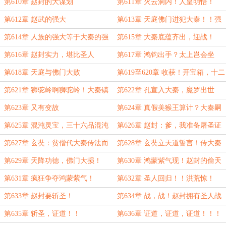
第610章 赵封的大谋划
第611章 火云洞内！人皇明悟！
第612章 赵武的强大
第613章 天庭佛门进犯大秦！！强
者齐聚！
第614章 人族的强大等于大秦的强
第615章 大秦底蕴齐出，迎战！
大！
第616章 赵封实力，堪比圣人
第617章 鸿钧出手？太上岂会坐
视！
第618章 天庭与佛门大败
第619至620章 收获！开宝箱，十二
品金莲！
第621章 狮驼岭啊狮驼岭！大秦镇
第622章 孔宣入大秦，魔罗出世
压狮驼岭！
第623章 又有变故
第624章 真假美猴王算计？大秦嗣
子亲自出手
第625章 混沌灵宝，三十六品混沌
第626章 赵封：爹，我准备屠圣证
青莲
道！
第627章 玄奘：贫僧代大秦传法而
第628章 玄奘立天道誓言！传大秦
来！
佛法！
第629章 天降功德，佛门大损！
第630章 鸿蒙紫气现！赵封的偷天
换日！
第631章 疯狂争夺鸿蒙紫气！
第632章 圣人回归！！洪荒惊！
第633章 赵封要斩圣！
第634章 战，战！赵封拥有圣人战
力！
第635章 斩圣，证道！！
第636章 证道，证道，证道！！！