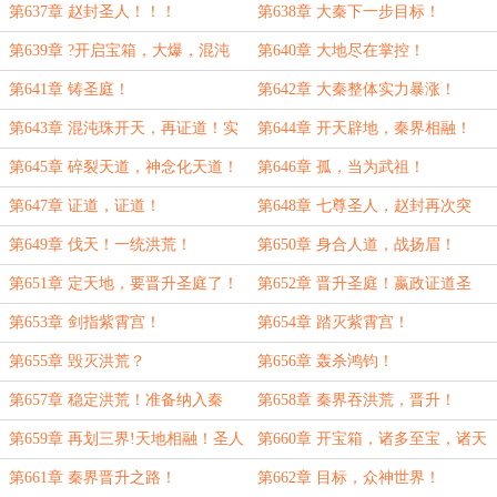
第637章 赵封圣人！！！
第638章 大秦下一步目标！
第639章 ?开启宝箱，大爆，混沌
第640章 大地尽在掌控！
珠！
第641章 铸圣庭！
第642章 大秦整体实力暴涨！
第643章 混沌珠开天，再证道！实
第644章 开天辟地，秦界相融！
力暴涨！
第645章 碎裂天道，神念化天道！
第646章 孤，当为武祖！
第647章 证道，证道！
第648章 七尊圣人，赵封再次突
破！
第649章 伐天！一统洪荒！
第650章 身合人道，战扬眉！
第651章 定天地，要晋升圣庭了！
第652章 晋升圣庭！嬴政证道圣
帝！
第653章 剑指紫霄宫！
第654章 踏灭紫霄宫！
第655章 毁灭洪荒？
第656章 轰杀鸿钧！
第657章 稳定洪荒！准备纳入秦
第658章 秦界吞洪荒，晋升！
界！
第659章 再划三界!天地相融！圣人
第660章 开宝箱，诸多至宝，诸天
开天地！
之门！
第661章 秦界晋升之路！
第662章 目标，众神世界！