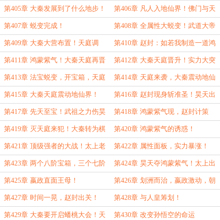
封再归凡间！
学宫大比！
第405章 大秦发展到了什么地步！
第406章 凡人入地仙界！佛门与天
庭的合谋！
第407章 蜕变完成！
第408章 全属性大蜕变！武道大帝
境！
第409章 大秦大营布置！天庭调
第410章 赵封：如若我制造一道鸿
动！大战将起！
蒙紫气？
第411章 鸿蒙紫气！大秦天庭再晋
第412章 大秦天庭晋升！实力大突
升！
破！
第413章 法宝蜕变，开宝箱，天庭
第414章 天庭来袭，大秦震动地仙
来袭！
界！
第415章 大秦天庭震动地仙界！
第416章 赵封现身斩准圣！昊天出
手！地仙界关注！
第417章 先天至宝！武祖之力伤昊
第418章 鸿蒙紫气现，赵封计策
天！
成！
第419章 灭天庭来犯！大秦转为棋
第420章 鸿蒙紫气的诱惑！
手！
第421章 顶级强者的大战！太上老
第422章 属性面板，实力暴涨！
君的请求！
第423章 两个八阶宝箱，三个七阶
第424章 昊天夺鸿蒙紫气！太上出
宝箱
手！
第425章 嬴政直面王母！
第426章 划洲而治，嬴政激动，朝
会开启！
第427章 时间一晃，赵封出关！
第428章 与人皇筹划！
第429章 大秦要开启蟠桃大会！天
第430章 改变孙悟空的命运