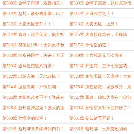
择！
一点。
第508章 金蝉子再现，观音相见！
第509章 金蝉子圆寂，赵封见孙悟
空！
第510章 赵封：放心去闹腾，出了
第511章 天庭凌霄之上！
事，孤兜着！
第512章 大秦天庭晋升！！！
第513章 大秦天庭，上品！
第514章 嬴政：赋予天运，提升实
第515章 大秦接连突破，天庭惊
力！
悚！
第516章 突破进行时！天兵天将包
第517章 孙悟空的狂！
围花果山！
第518章 凶戾孙悟空，灭杀十万天
第519章 十六尊混元层次强者！
兵天将！
第520章 全属性突破八万点！
第521章 开宝箱，三个七阶宝箱，
一个八阶宝箱！得至宝！
第522章 出征东海，天地皆惊！
第523章 龙族求援！天庭动！大秦
进攻！
第524章 血蔓东海！尸体如潮！
第525章 疯狂屠戮，龙族末路，龙
祖现身！
第526章 龙祖也改变不了！降或者
第527章 嬴政：你以为朕在与你们
亡！
玩笑吗？
第528章 赵封坐骑黑龙！强大的血
第529章 孙悟空又对天庭作妖了！
脉之力！
第530章 孙悟空的献宝！
第531章 初知诸天万界！
第532章 赵封准备齐聚诛仙四剑！
第533章 赵封临，玉鼎交还陷仙