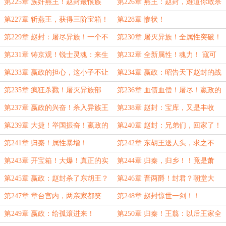
欣慰！
的话。
第225章 族奸燕王！赵封最恨族
第226章 燕王：赵封，难道你敢杀
奸！下令鸡犬不留！
王？
第227章 斩燕王，获得三阶宝箱！
第228章 惨状！
嬴政大怒！
第229章 赵封：屠尽异族！一个不
第230章 屠灭异族！全属性突破！
留！
第231章 铸京观！锐士灵魂：来生
第232章 全新属性！魂力！ 寇可
仍愿追随上将军！
往，吾亦可往！
第233章 嬴政的担心，这小子不让
第234章 嬴政：昭告天下赵封的战
人省心！
功！为赵封累积声望！
第235章 疯狂杀戮！屠灭异族部
第236章 血债血偿！屠尽！嬴政的
落！
担忧！
第237章 嬴政的兴奋！杀入异族王
第238章 赵封：宝库，又是丰收
庭！
时！
第239章 大捷！举国振奋！嬴政的
第240章 赵封：兄弟们，回家了！
欣喜：这小子终于回来了！
第241章 归秦！属性暴增！
第242章 东胡王送人头，求之不
得！
第243章 开宝箱！大爆！真正的实
第244章 归秦，归乡！！竟是萧
力暴涨！
何？
第245章 嬴政：赵封杀了东胡王？
第246章 晋两爵！封君？朝堂大
震动朝堂！
惊！嬴政的得意！
第247章 章台宫内，两亲家都笑
第248章 赵封惊世一剑！！
了！
第249章 嬴政：给孤滚进来！
第250章 归秦！王翦：以后王家全