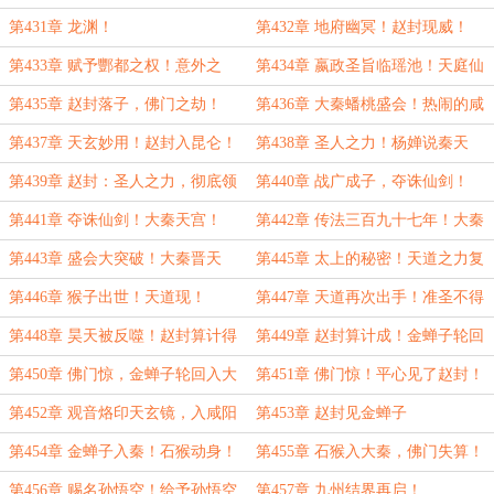
庭也要开。
第431章 龙渊！
第432章 地府幽冥！赵封现威！
第433章 赋予酆都之权！意外之
第434章 嬴政圣旨临瑶池！天庭仙
喜！
神心乱！
第435章 赵封落子，佛门之劫！
第436章 大秦蟠桃盛会！热闹的咸
阳！
第437章 天玄妙用！赵封入昆仑！
第438章 圣人之力！杨婵说秦天
庭！
第439章 赵封：圣人之力，彻底领
第440章 战广成子，夺诛仙剑！
教了！
第441章 夺诛仙剑！大秦天宫！
第442章 传法三百九十七年！大秦
盛会！空前鼎盛！
第443章 盛会大突破！大秦晋天
第445章 太上的秘密！天道之力复
运！
苏！猴子出世！
第446章 猴子出世！天道现！
第447章 天道再次出手！准圣不得
入地仙界！
第448章 昊天被反噬！赵封算计得
第449章 赵封算计成！金蝉子轮回
逞！！
入大秦！
第450章 佛门惊，金蝉子轮回入大
第451章 佛门惊！平心见了赵封！
秦了！
第452章 观音烙印天玄镜，入咸阳
第453章 赵封见金蝉子
觐见！
第454章 金蝉子入秦！石猴动身！
第455章 石猴入大秦，佛门失算！
第456章 赐名孙悟空！给予孙悟空
第457章 九州结界再启！