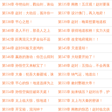
剑！
第534章 夺绝仙剑，戮仙剑，诛仙
第535章 阐教！五庄观！赵封要落
剑阵齐聚！
子！
第536章 赵封：大劫后，孤许你一
第537章 设计佛门，再入地府！
尊圣位！
第538章 平心之怒！
第539章 赵封：晚辈想要地道权
柄！
第540章 圣人不行，那圣人之上
第541章 获得地道权柄！实力大提
呢？赵封的谋划！
升！
第542章 距离混元大罗金仙不远
第543章 改变地府规则！！
了！
第544章 赵封叫板天道鸿钧
第545章 天道退却！
第546章 嬴政的激动：你怎么得到
第547章 大劫要开始了！
地道权柄的？
第548章 孙悟空又来献宝了！
第549章 赵封：五指山，不会再落
于他身！
第550章 大秦：犯吾大秦疆域，诛
第551章 纳气运，地道出！
灭！
第552章 平心的惊！地道选择为上
第553章 敕封酆都大帝！
乘！
第554章 孙悟空疯狂破坏天庭！
第555章 如来镇压？赵封出手，护
犊子！
第556章 太上临大惊，惊地道！
第557章 太上与大秦的密谈！
第558章 开宝箱，混沌钟？
第559章 阐教的惊恐！赵封临北俱