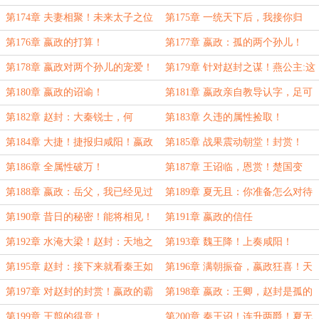
合适的储君了！
程！
第174章 夫妻相聚！未来太子之位
第175章 一统天下后，我接你归
必然是他！
朝！
第176章 嬴政的打算！
第177章 嬴政：孤的两个孙儿！
第178章 嬴政对两个孙儿的宠爱！
第179章 针对赵封之谋！燕公主:这
赵封竟如此俊朗？
第180章 嬴政的诏谕！
第181章 嬴政亲自教导认字，足可
震动！
第182章 赵封：大秦锐士，何
第183章 久违的属性捡取！
在！！
第184章 大捷！捷报归咸阳！嬴政
第185章 战果震动朝堂！封赏！
振奋！
第186章 全属性破万！
第187章 王诏临，恩赏！楚国变
天！
第188章 嬴政：岳父，我已经见过
第189章 夏无且：你准备怎么对待
阿房了
封儿？
第190章 昔日的秘密！能将相见！
第191章 嬴政的信任
第192章 水淹大梁！赵封：天地之
第193章 魏王降！上奏咸阳！
力，我以后能拥有吗？
第195章 赵封：接下来就看秦王如
第196章 满朝振奋，嬴政狂喜！天
何封赏了！
佑大秦！
第197章 对赵封的封赏！嬴政的霸
第198章 嬴政：王卿，赵封是孤的
气！
儿子！
第199章 王翦的得意！
第200章 秦王诏！连升两爵！夏无