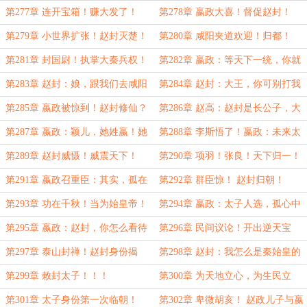
楚！斩楚王！
第277章 连开宝箱！赚大发了！
第278章 嬴政大喜！督促赵封！
第279章 小世界扩张！赵封灭楚！
第280章 咸阳夹道欢迎！归都！
什么楚虽三户亡秦必楚！
第281章 封国尉！执掌大秦兵权！
第282章 嬴政：等天下一统，你就
知道了！
第283章 赵封：娘，跟我们去咸阳
第284章 赵封：大王，你可别打我
吧！
娘的主意！
第285章 嬴政被惊到！赵封修仙？
第286章 赵高：赵封是长公子，大
鬼谷子仙人？
王的儿子！
第287章 嬴政：颖儿，她姓嬴！她
第288章 李斯悟了！嬴政：未来太
是孤的女儿！
子是封儿的！
第289章 赵封威慑！威震天下！
第290章 项羽！张良！天下归一！
第291章 嬴政召重臣：其实，孤在
第292章 群臣惊！ 赵封归朝！
民间有一个长子！
第293章 功在千秋！当为始皇帝！
第294章 嬴政：太子人选，孤心中
赵封请命！
已定！ 孤的长子已经找到了！
第295章 嬴政：赵封，你怎么看待
第296章 民间议论！开出逆天宝
长公子？
物！
第297章 泰山封禅！赵封身份揭
第298章 赵封：我怎么是秦始皇的
开！
儿子？懵了！
第299章 敕封太子！！！
第300章 为天地立心，为生民立
命！
第301章 太子身份第一次临朝！
第302章 卑微胡亥！ 赵政儿子与嬴