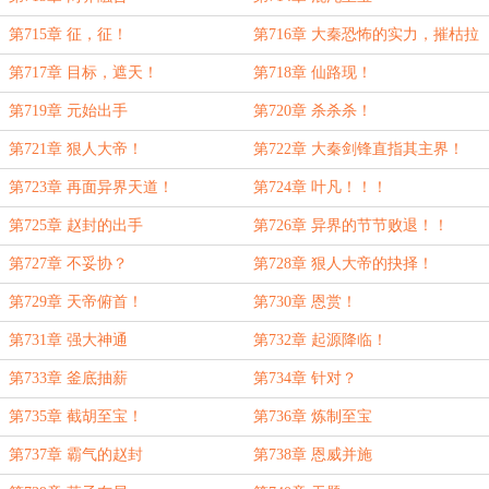
第715章 征，征！
第716章 大秦恐怖的实力，摧枯拉
朽！
第717章 目标，遮天！
第718章 仙路现！
第719章 元始出手
第720章 杀杀杀！
第721章 狠人大帝！
第722章 大秦剑锋直指其主界！
第723章 再面异界天道！
第724章 叶凡！！！
第725章 赵封的出手
第726章 异界的节节败退！！
第727章 不妥协？
第728章 狠人大帝的抉择！
第729章 天帝俯首！
第730章 恩赏！
第731章 强大神通
第732章 起源降临！
第733章 釜底抽薪
第734章 针对？
第735章 截胡至宝！
第736章 炼制至宝
第737章 霸气的赵封
第738章 恩威并施