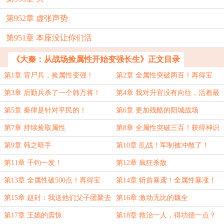
第952章 虚张声势
第951章 本座没让你们活
《大秦：从战场捡属性开始变强长生》正文目录
第1章 背尸兵，捡属性变强！
第2章 全属性突破两百！再得宝
箱！
第3章 后勤兵杀了一个韩万将！
第4章 我对升官没有向往，活着最
重要。
第5章 秦律是针对平民的！
第6章 更加残酷的阳城战场
第7章 持续捡取属性
第8章 全属性突破三百！获得神识
调动之法！
第9章 韩之暗手
第10章 乱战！军制被冲散了！
第11章 千钧一发！
第12章 疯狂杀敌
第13章 全属性破500点！再得宝
第14章 斩首暴鸢！全属性暴涨！
箱！
第15章 赵封：我送他们父子团聚去
第16章 激动无比的魏全
了。
第17章 王嫣的震惊
第18章 救治一人，得功德一点？