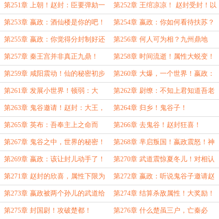
力支持你！
第251章 上朝！赵封：臣要弹劾一
第252章 王绾凉凉！ 赵封受封！以
人！
武封君！
第253章 嬴政：酒仙楼是你的吧！
第254章 嬴政：你如何看待扶苏？
第255章 嬴政：你觉得分封制好还
第256章 何人可为相？九州鼎地
是郡县制？赵封：大王再生一个吧
图？
第257章 秦王宫并非真正九鼎！
第258章 时间流逝！属性大蜕变！
第259章 咸阳震动！仙的秘密初步
第260章 大爆，一个世界！嬴政：
揭开！
如果你是孤的儿子该多好！
第261章 发展小世界！顿弱：大
第262章 尉缭：不知上君知道吾老
王，长公子的人又出手了！
师呼？
第263章 鬼谷邀请！赵封：大王，
第264章 归乡！鬼谷子！
这世间真的有仙吗？
第265章 英布：吾奉主上之命而
第266章 去鬼谷！赵封狂喜！
来！
第267章 鬼谷之中，世界的秘密！
第268章 芈启叛国！嬴政震怒！神
所谓仙！
州为最后净土！
第269章 嬴政：该让封儿动手了！
第270章 武道震惊夏冬儿！对相认
的期待！
第271章 赵封的欣喜，属性下限为
第272章 嬴政：听说鬼谷子邀请赵
1！
封入鬼谷了？
第273章 嬴政被两个孙儿的武道给
第274章 结算杀敌属性！大奖励！
惊了！
第275章 封国尉！攻破楚都！
第276章 什么楚虽三户，亡秦必