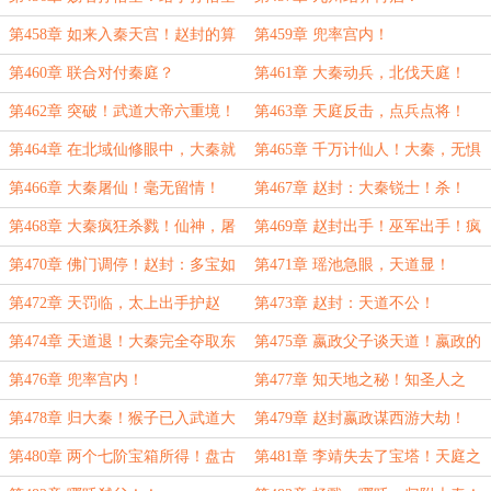
的路！
第458章 如来入秦天宫！赵封的算
第459章 兜率宫内！
计！
第460章 联合对付秦庭？
第461章 大秦动兵，北伐天庭！
第462章 突破！武道大帝六重境！
第463章 天庭反击，点兵点将！
全属性突破！
第464章 在北域仙修眼中，大秦就
第465章 千万计仙人！大秦，无惧
是魔！
之！
第466章 大秦屠仙！毫无留情！
第467章 赵封：大秦锐士！杀！
第468章 大秦疯狂杀戮！仙神，屠
第469章 赵封出手！巫军出手！疯
之！
狂杀戮！
第470章 佛门调停！赵封：多宝如
第471章 瑶池急眼，天道显！
来在孤面前都不敢如此造次！
第472章 天罚临，太上出手护赵
第473章 赵封：天道不公！
封！震动天地！
第474章 天道退！大秦完全夺取东
第475章 嬴政父子谈天道！嬴政的
胜神洲！
霸气！
第476章 兜率宫内！
第477章 知天地之秘！知圣人之
踪！
第478章 归大秦！猴子已入武道大
第479章 赵封嬴政谋西游大劫！
能之境！
第480章 两个七阶宝箱所得！盘古
第481章 李靖失去了宝塔！天庭之