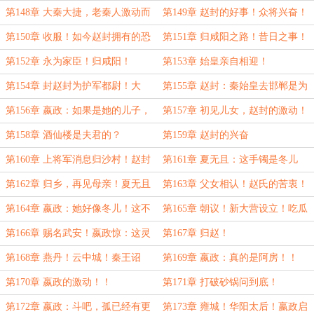
第148章 大秦大捷，老秦人激动而
第149章 赵封的好事！众将兴奋！
兴奋！
第150章 收服！如今赵封拥有的恐
第151章 归咸阳之路！昔日之事！
怖势力！
第152章 永为家臣！归咸阳！
第153章 始皇亲自相迎！
第154章 封赵封为护军都尉！大
第155章 赵封：秦始皇去邯郸是为
喜！
了阿房女！
第156章 嬴政：如果是她的儿子，
第157章 初见儿女，赵封的激动！
早就立太子了！
第158章 酒仙楼是夫君的？
第159章 赵封的兴奋
第160章 上将军消息归沙村！赵封
第161章 夏无且：这手镯是冬儿
大婚！
的！！赵封是……
第162章 归乡，再见母亲！夏无且
第163章 父女相认！赵氏的苦衷！
的喜！
第164章 嬴政：她好像冬儿！这不
第165章 朝议！新大营设立！吃瓜
应该是巧合！
的赵封！
第166章 赐名武安！嬴政惊：这灵
第167章 归赵！
丹有毒？
第168章 燕丹！云中城！秦王诏
第169章 嬴政：真的是阿房！！
谕！
第170章 嬴政的激动！！
第171章 打破砂锅问到底！
第172章 嬴政：斗吧，孤已经有更
第173章 雍城！华阳太后！嬴政启