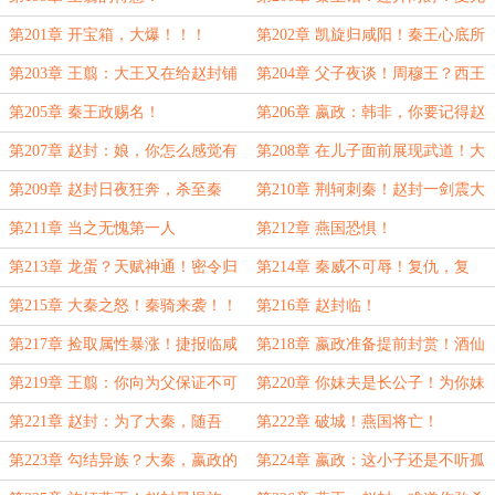
且的了然！
第201章 开宝箱，大爆！！！
第202章 凯旋归咸阳！秦王心底所
想！
第203章 王翦：大王又在给赵封铺
第204章 父子夜谈！周穆王？西王
路了！
母？长生？
第205章 秦王政赐名！
第206章 嬴政：韩非，你要记得赵
封对你的好！就差明说了！
第207章 赵封：娘，你怎么感觉有
第208章 在儿子面前展现武道！大
不同了！夏冬儿的紧张！
王有危险！
第209章 赵封日夜狂奔，杀至秦
第210章 荆轲刺秦！赵封一剑震大
宫！
殿！
第211章 当之无愧第一人
第212章 燕国恐惧！
第213章 龙蛋？天赋神通！密令归
第214章 秦威不可辱！复仇，复
云中！
仇！！
第215章 大秦之怒！秦骑来袭！！
第216章 赵封临！
燕国绝望！
第217章 捡取属性暴涨！捷报临咸
第218章 嬴政准备提前封赏！酒仙
阳！
楼秘密！
第219章 王翦：你向为父保证不可
第220章 你妹夫是长公子！为你妹
外泄！
夫做些什么！
第221章 赵封：为了大秦，随吾
第222章 破城！燕国将亡！
杀！
第223章 勾结异族？大秦，嬴政的
第224章 嬴政：这小子还是不听孤