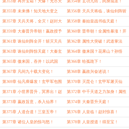
佛神识！
可以仙佛为猎！
第353章 再开宝箱！大爆！无尽天
第354章 玄功九转，肉身成圣！
兵天将！
第355章 未来佛！知天地大变之
第356章 天兵天将临，诛仙剑阵斩
秘！
仙人！
第357章 天兵天将，全灭！赵封大
第358章 秦始皇战书临天庭！
突破！
第359章 大秦晋升帝朝！嬴政授予
第360章 晋帝朝！全属性暴涨！开
国运权柄！
宝箱大赚！
第361章 诛仙剑阵全开！斩灭天兵
第362章 属性大突破！武道掌法
天将！
境！
第363章 诛仙剑阵惊天庭！大秦玄
第364章 傲来国？花果山？孙悟
甲军为杀入仙界先驱！
空！
第365章 傲来国，吞并！以武国
第366章 给孤跪下！
称！
第367章 凡间九十载大变化！
第368章 嬴政兴奋述说！
第369章 仙凡瘴爆发！玄甲军包围
第370章 灭昆仑！玄甲军屠灭仙
昆仑！
人！
第371章 小世界晋升，冥界出！赵
第372章 中千天道之力加身！属性
封立轮回，炼冥界至宝！
大突破！大杀器！
第373章 嬴政旨意，杀入仙界！
第374章 大秦晋升天庭！
第375章 人道合道！三皇五帝！
第376章 人皇临！赵封惊喜！
第377章 诸位人皇的惊与怒！
第378章 人皇授道！得至宝！