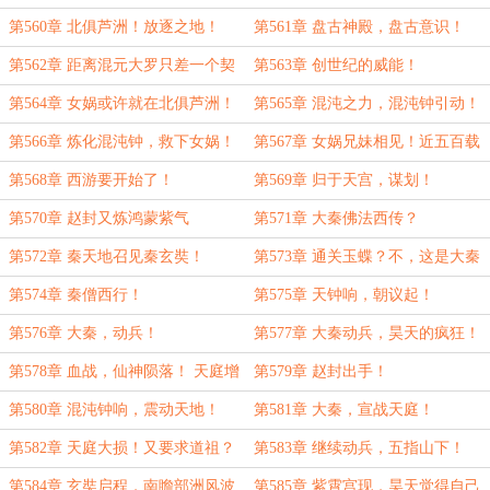
芦洲！
第560章 北俱芦洲！放逐之地！
第561章 盘古神殿，盘古意识！
第562章 距离混元大罗只差一个契
第563章 创世纪的威能！
机！
第564章 女娲或许就在北俱芦洲！
第565章 混沌之力，混沌钟引动！
圣母女娲！
第566章 炼化混沌钟，救下女娲！
第567章 女娲兄妹相见！近五百载
过去！
第568章 西游要开始了！
第569章 归于天宫，谋划！
第570章 赵封又炼鸿蒙紫气
第571章 大秦佛法西传？
第572章 秦天地召见秦玄奘！
第573章 通关玉蝶？不，这是大秦
战书！
第574章 秦僧西行！
第575章 天钟响，朝议起！
第576章 大秦，动兵！
第577章 大秦动兵，昊天的疯狂！
第578章 血战，仙神陨落！ 天庭增
第579章 赵封出手！
兵！
第580章 混沌钟响，震动天地！
第581章 大秦，宣战天庭！
第582章 天庭大损！又要求道祖？
第583章 继续动兵，五指山下！
第584章 玄奘启程，南瞻部洲风波
第585章 紫霄宫现，昊天觉得自己