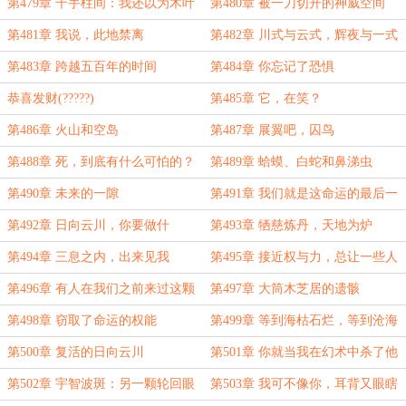
血啊
第479章 千手柱间：我还以为木叶
第480章 被一刀切开的神威空间
已经完了呢，哈哈
第481章 我说，此地禁离
第482章 川式与云式，辉夜与一式
第483章 跨越五百年的时间
第484章 你忘记了恐惧
恭喜发财(?????)
第485章 它，在笑？
第486章 火山和空岛
第487章 展翼吧，囚鸟
第488章 死，到底有什么可怕的？
第489章 蛤蟆、白蛇和鼻涕虫
第490章 未来的一隙
第491章 我们就是这命运的最后一
环！
第492章 日向云川，你要做什
第493章 牺慈炼丹，天地为炉
么？！
第494章 三息之内，出来见我
第495章 接近权与力，总让一些人
误以为自己也拥有权与力
第496章 有人在我们之前来过这颗
第497章 大筒木芝居的遗骸
星球？
第498章 窃取了命运的权能
第499章 等到海枯石烂，等到沧海
桑田，等到两千年后
第500章 复活的日向云川
第501章 你就当我在幻术中杀了他
吧
第502章 宇智波斑：另一颗轮回眼
第503章 我可不像你，耳背又眼瞎