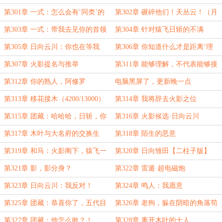
月票）
第301章 一式：怎么会有‘同类’的
第302章 碾碎他们！天丛云！（月
气息？
初求票）
第303章 一式：带我去见你的首领
第304章 针对猿飞日斩的不满
第305章 日向云川：你也在等我
第306章 你知道什么才是距离‘理
吗？
解’最遥远的距离吗？
第307章 火影提名与推举
第311章 能够理解，不代表能够接
受
第312章 你的熟人，阿修罗
电脑黑屏了，更新晚一点
第313章 移花接木（4200/13000）
第314章 我将辞去火影之位
（8800/13000）
第315章 团藏：哈哈哈，日斩，你
第316章 火影候选·日向云川
也有今天！（13000/13000）
第317章 木叶与大名府的交换生
第318章 陌生的恶意
第319章 和马：火影阁下，猿飞一
第320章 日向雏田【二柱子版】
族，什么时候学会金刚封锁了？
第321章 影，影分身？
第322章 雷遁·超电磁炮
第323章 日向云川：我反对！
第324章 鸣人：我愿意
第325章 团藏：恭喜你了，五代目
第326章 老狗，躲在阴暗的角落苟
火影大人
活，不好吗？
第327章 团藏：他怎么敢？！
第328章 离开木叶的十人