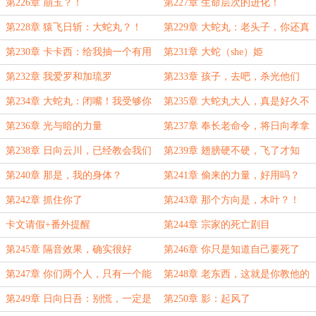
第226章 崩玉？！
第227章 生命层次的进化！
第228章 猿飞日斩：大蛇丸？！
第229章 大蛇丸：老头子，你还真
是眼瞎啊！
第230章 卡卡西：给我抽一个有用
第231章 大蛇（she）姫
的大蛇丸！
第232章 我爱罗和加琉罗
第233章 孩子，去吧，杀光他们
第234章 大蛇丸：闭嘴！我受够你
第235章 大蛇丸大人，真是好久不
了！！
见
第236章 光与暗的力量
第237章 奉长老命令，将日向孝拿
下！
第238章 日向云川，已经教会我们
第239章 翅膀硬不硬，飞了才知
了，不是吗？
道！
第240章 那是，我的身体？
第241章 偷来的力量，好用吗？
（八千五百字大章）
第242章 抓住你了
第243章 那个方向是，木叶？！
卡文请假+番外提醒
第244章 宗家的死亡剧目
第245章 隔音效果，确实很好
第246章 你只是知道自己要死了
第247章 你们两个人，只有一个能
第248章 老东西，这就是你教他的
活
啊！
第249章 日向日吾：别慌，一定是
第250章 影：起风了