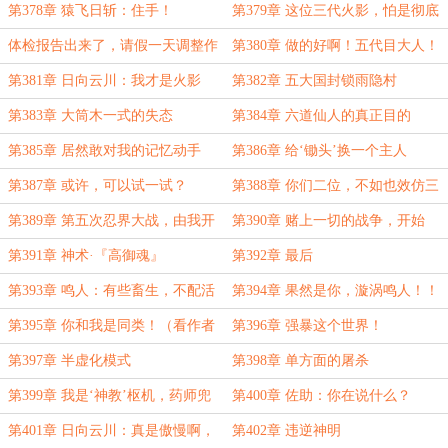
你！！
第378章 猿飞日斩：住手！
第379章 这位三代火影，怕是彻底
完了
体检报告出来了，请假一天调整作
第380章 做的好啊！五代目大人！
息
（合章4k5）
第381章 日向云川：我才是火影
第382章 五大国封锁雨隐村
（合章6k1）
第383章 大筒木一式的失态
第384章 六道仙人的真正目的
第385章 居然敢对我的记忆动手
第386章 给‘锄头’换一个主人
脚！
第387章 或许，可以试一试？
第388章 你们二位，不如也效仿三
代目，直接退休养老吧
第389章 第五次忍界大战，由我开
第390章 赌上一切的战争，开始
启
了！
第391章 神术·『高御魂』
第392章 最后
第393章 鸣人：有些畜生，不配活
第394章 果然是你，漩涡鸣人！！
着
第395章 你和我是同类！（看作者
第396章 强暴这个世界！
说）
第397章 半虚化模式
第398章 单方面的屠杀
第399章 我是‘神教’枢机，药师兜
第400章 佐助：你在说什么？
第401章 日向云川：真是傲慢啊，
第402章 违逆神明