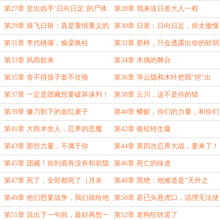
第27章 交出凶手‘日向日足’的尸体
第28章 我来送日差大人一程
第29章 猿飞日斩：真是重情重义的
第30章 日差：日向日足，你太傲慢
好孩子
了
第31章 李代桃僵，偷梁换柱
第32章 那样，只会透露出你的软弱
第33章 风雨欲来
第34章 木偶的舞台
第35章 舍不得孩子套不住狼
第36章 等云隐和木叶把我“挖”出
来。
第37章 一定是团藏想要破坏谈判！
第38章 云川，这不是你的错
第39章 镰刀割下的血红麦子
第40章 蝼蚁，你们的力量，和你们
的生命一样弱小（求月票）
第41章 大筒木舍人，忍界的恶魔
第42章 银轮转生爆
第43章 那些力量，不属于你
第44章 第四次忍界大战，要来了！
第45章 团藏！你到底有没有和岩隐
第46章 死亡的味道
村勾结？
第47章 死了，全部都死了（月末
第48章 黑绝：他难道是“天外之
啦，求月票QAQ）
人”？（求月票）
第49章 他们想要战争，我们就给他
第50章 若已头悬虎口，说理无法使
战争！
我们虎口脱险
第51章 说出下一句前，最好再想一
第52章 老狗狂吠罢了