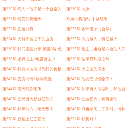
第329章 鸣人：他不是一个合格的
第330章 龙脉
父亲，更不是一个称职的火影
第331章 蜕变的晓组织
月票抽奖活动·中奖结果
第332章 五遁分身
第333章 各怀鬼胎（合章）
第334章 光鲜亮丽之下的血腥
第335章 能力越大，责任越大
第336章 我们愿意分享‘傲慢’与‘色
第337章 墓主，难道是六道仙人不
欲’
成？
第338章 虚界之主=地宫墓主？
第339章 达摩克利斯之剑
第340章 我要龙地洞成为我的食粮
第341章 火之国的净土
第342章 善良同情=软弱愚蠢
第343章 他要变成怪物了！
第344章 南无阿弥陀佛
第345章 如果有人能做到，那他就
是神
第346章 五代目火影就任仪式
第347章 让这把火，烧得更旺
第348章 我等前方，绝无敌手
第349章 日斩顾问，工作时，请称
呼职务
第350章 新官上任三把火
第351章 我反对！