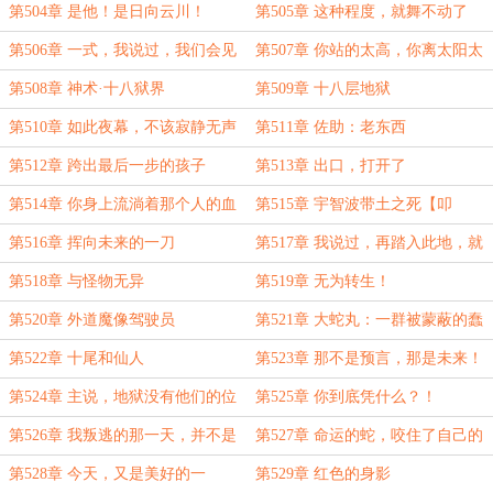
呢？
的老头子！
第504章 是他！是日向云川！
第505章 这种程度，就舞不动了
吗？
第506章 一式，我说过，我们会见
第507章 你站的太高，你离太阳太
面的
近
第508章 神术·十八狱界
第509章 十八层地狱
第510章 如此夜幕，不该寂静无声
第511章 佐助：老东西
第512章 跨出最后一步的孩子
第513章 出口，打开了
第514章 你身上流淌着那个人的血
第515章 宇智波带土之死【叩
脉
谢“nrvzo”大佬的盟主】
第516章 挥向未来的一刀
第517章 我说过，再踏入此地，就
赐你死亡
第518章 与怪物无异
第519章 无为转生！
第520章 外道魔像驾驶员
第521章 大蛇丸：一群被蒙蔽的蠢
货！！
第522章 十尾和仙人
第523章 那不是预言，那是未来！
第524章 主说，地狱没有他们的位
第525章 你到底凭什么？！
置
第526章 我叛逃的那一天，并不是
第527章 命运的蛇，咬住了自己的
结束，而是一切的开始
尾巴
第528章 今天，又是美好的一
第529章 红色的身影