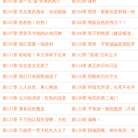
第101章 第一头‘虚’带来的死亡
第102章 屠村
第103章 失去斑的身份，你还能做
第104章 黑绝：那家伙是和我一样
什么？
的造物？！
第105章 热热热！好热！
第106章 驾驭自然的伟力？！
第107章 贯穿天与地的白色巨树
第108章 毁灭和绝望（建议慢读，
发挥想象力！）
第109章 我们需要一场胜利
第110章 黑绝：宇智波鼬是因陀罗
转世！
第111章 哈哈哈！本大爷终于出来
第112章 “英雄”日向云川
了！！
第113章 实在是太完美了
第114章 真正的日向日足
第115章 我们只有因恨相连了
第116章 挖眼的日向宁次
第117章 人人自危，离心离德
第118章 对错无所谓，生死不在乎
第119章 云川的演讲，狂热的战意
第120章 地宫的第二扇门
第121章 潘多拉的魔盒
第122章 宇智波一族的隐患（月底
啦，求月票）
第123章 千万别让我失望啊，大蛇
第124章 魂喰！
丸大人
第125章 只能苦一苦大蛇丸大人了
第126章 阴魂阳魄，相生相克，生