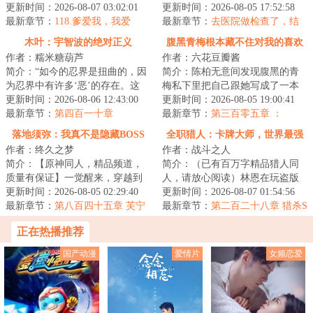
文，主角非穿越者，诙谐风正剧
更新时间：2026-08-07 03:02:01
你问她们是怎么回事？”“嗨！”“圣
更新时间：2026-08-05 17:52:58
风穿插。完结万均...
最新章节：
118.爹爱我，我爱
骑...
最新章节：
去医院做检查了，结
爹……
果不算好
木叶：宇智波的绝对正义
腹黑青梅根本藏不住对我的喜欢
作者：糯米糖葫芦
作者：六花豆瓣酱
简介：“如今的忍界是扭曲的，因
简介：陈柏无意间发现腹黑的青
为忍界中有许多‘恶’的存在。这
梅私下里把自己跟她写成了一本
些‘恶’造就了乱象局势，滋生了数
更新时间：2026-08-06 12:43:00
禁忌小说中的男女主？当这个秘
更新时间：2026-08-05 19:00:41
之不尽...
最新章节：
第四百一十章
密无意间被撞破...
最新章节：
第三百零五章 ：
知“足”常乐（4k）
落地须弥：我真不是隐藏BOSS
全职猎人：卡牌大师，世界最强
作者：终久之梦
作者：战斗之人
简介：【原神同人，精品频道，
简介：（已有百万字精品猎人同
质量有保证】一觉醒来，穿越到
人，请放心阅读）林恩在玩盗版
四处漏风、缝缝补补的提瓦特世
更新时间：2026-08-05 02:29:40
卡牌游戏时，穿越到全职猎人世
更新时间：2026-08-07 01:54:56
界，偏偏又是命...
最新章节：
第八百四十五章 芙宁
界。金手指与念...
最新章节：
第二百二十八章 猎杀S
娜：你说洋葱盆里的是谁？不过
级强者！鬼气斩魄刀！
正在热播推荐
是打输了的没用的东西…
国产动漫
爱情片
女频恋爱