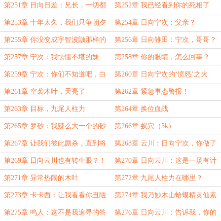
团藏对分家动手了
第251章 日向日差：兄长，一切都
第252章 我已经看到你的死相了
该结束了
第253章 十年太久，我们只争朝夕
第254章 日向宁次：父亲？
第255章 你没变成宇智波鼬那样的
第256章 日向雏田：宁次，哥哥？
刽子手
第257章 宁次：我怯懦不堪的妹
第258章 你的眼睛，怎么回事？
妹，憎恨我吧
第259章 宁次：你们不知道吧，白
第260章 日向宁次的‘愤怒’之火
眼也能通过情绪刺激得到进化
第261章 空袭木叶，天亮了
第262章 紧急事态警报！
第263章 目标，九尾人柱力
第264章 换位血战
第265章 罗砂：我辣么大一个的砂
第266章 蚁穴（5k）
隐村呢？
第267章 让我们彼此厮杀，直到将
第268章 云川：日向宁次，你做了
彼此撕碎为止！（6.4k）
什么！（3k）
第269章 日向云川也有转生眼？！
第270章 日向云川：这是一场有计
划和准备的袭击
第271章 异常热闹的木叶
第272章 九尾人柱力在哪里？
第273章 卡卡西：让我看看你丑陋
第274章 我乃妙木山蛤蟆精灵仙素
的面目吧
道人通称蛤蟆仙人座下弥彦
第275章 鸣人：这不是我追寻的答
第276章 日向云川：告诉我，你的