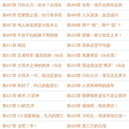
宇智波鼬
第403章 日向云川：命令？从现在
第404章 佐助：他不会跟你走的
开始，我说的，就是命令
（合章）
第405章 想要阻止我，你只有杀死
第406章 人头滚滚，血流成河
我（合章）
第407章 鸣人的老师是大筒木云
第408章 两个“楔”，两个“器”？
式？！（5k合章）
第409章 不折不扣的疯子和怪物
第410章 团藏：秽土转生之术！
第411章 细说
第412章 请务必坚守待援
第413章 忍者联军·最高统帅（6k合
第414章 风暴将至（6k合章）
章）
第415章 大筒木之神的肉体（6k合
第416章 我这就送您‘离开’（6k合
章）
章）
第417章 大筒木一式，就决定是你
第418章 日向云川：第五次忍界大
了！（这一章千万要看）
战，开始了
第419章 听好了，内讧的蠢货们
第420章 人类和神明的战争
第421章 瞳术·八雷神
第422章 那啰嗦死老头可是让我学
了不少东西啊！
第423章 C4的艺术
第424章 侵蚀吧，疱疮瘴疠！
第425章 C4·湿婆林伽，无为的死亡
第426章 大蛇丸：我来帮你们添一
把火
第427章 去吧！李！
第428章 第三方的出现