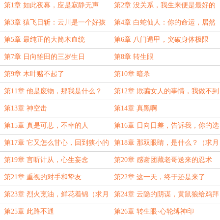
第1章 如此夜幕，应是寂静无声
第2章 没关系，我生来便是最好的
演员
第3章 猿飞日斩：云川是一个好孩
第4章 白蛇仙人：你的命运，居然
子啊！
被改写了？
第5章 最纯正的大筒木血统
第6章 八门遁甲，突破身体极限
第7章 日向雏田的三岁生日
第8章 转生眼
第9章 木叶赌不起了
第10章 暗杀
第11章 他是废物，那我是什么？
第12章 欺骗女人的事情，我做不到
（严肃脸）
第13章 神空击
第14章 真黑啊
第15章 真是可悲，不幸的人
第16章 日向日差，告诉我，你的选
择
第17章 它又怎么甘心，回到狭小的
第18章 那双眼睛，是什么？（求月
笼子中？（求月票QAQ）
票QAQ）
第19章 言听计从，心生妄念
第20章 感谢团藏老哥送来的忍术
第21章 重视的对手和挚友
第22章 这一天，终于还是来了
第23章 烈火烹油，鲜花着锦（求月
第24章 云隐的阴谋，黄鼠狼给鸡拜
票）
年（求月票）
第25章 此路不通
第26章 转生眼·心轮缚神印