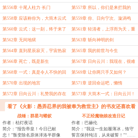
己的了
第556章 十尾人柱力·长门
第557章 所以，你们是来拦我的
吗？
第558章 应该称你为，大筒木云式
第559章 你、日向宁次、漩涡鸣
人，都是我最优秀的作品
第560章 云式：这一刻，终于来了
第561章 轻清者，上浮而为天，重
浊者，下沉而为地
第562章 无间地狱
第563章 斩向神明的剑
第564章 直到星辰寂灭，宇宙热寂
第565章 我的前世与今生
第566章 死亡，既是新生
第567章 日向云川：我现在，很难
过
第568章 一式：真是令人不快的回
第569章 让你两只手又如何？
忆！
第570章 出现的地宫
第571章 逆回命运吧，懒惰
第572章 日向云川：礼赞我的存在
第573章 大筒木一式：日向云川！
吧，傲慢
你怎么敢？！！
看了《火影：愚弄忍界的我被奉为救世主》的书友还喜欢看
战锤：群星与蝼蚁
不正经魔物娘改造日记
作者：枯灯夜话
作者：巴赫伦
简介：“报告帝皇！今日已献
简介：“我这一生如履薄冰，恪守
忠！”叛变除名原体泽洛半群像
誓言保持纯洁，从未破誓！”“……