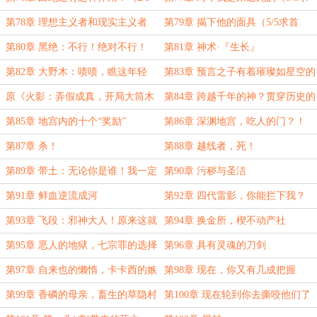
求首订）
首订）
第78章 理想主义者和现实主义者
第79章 揭下他的面具（5/5求首
（4/5求首订）
订）
第80章 黑绝：不行！绝对不行！
第81章 神术·『生长』
第82章 大野木：啧啧，瞧这年轻
第83章 预言之子有着璀璨如星空的
人……
眼睛？
原《火影：弄假成真，开局大筒木
第84章 跨越千年的神？贯穿历史的
之体》改名通知+成绩汇报
身影？
第85章 地宫内的十个“奖励”
第86章 深渊地宫，吃人的门？！
第87章 杀！
第88章 越线者，死！
第89章 带土：无论你是谁！我一定
第90章 污秽与圣洁
会杀了你！！
第91章 鲜血逆流成河
第92章 四代雷影，你能拦下我？
第93章 飞段：邪神大人！原来这就
第94章 换金所，楔不动产社
是邪神大人！
第95章 恶人的地狱，七宗罪的选择
第96章 具有灵魂的刀剑
第97章 自来也的懒惰，卡卡西的嫉
第98章 现在，你又有几成把握
妒
第99章 香磷的母亲，畜生的草隐村
第100章 现在轮到你去撕咬他们了