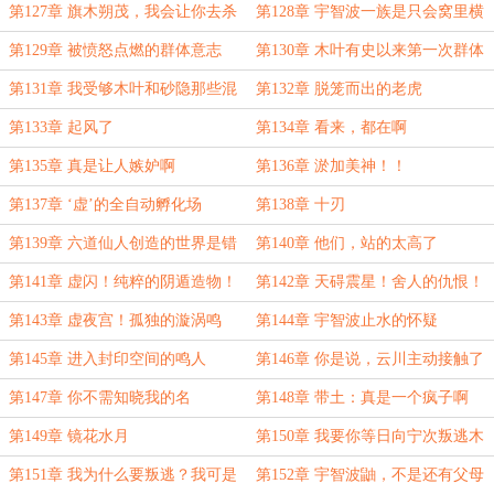
灭流转，轮回复始
第127章 旗木朔茂，我会让你去杀
第128章 宇智波一族是只会窝里横
死卡卡西
的胆小鬼
第129章 被愤怒点燃的群体意志
第130章 木叶有史以来第一次群体
性事件
第131章 我受够木叶和砂隐那些混
第132章 脱笼而出的老虎
蛋了！
第133章 起风了
第134章 看来，都在啊
第135章 真是让人嫉妒啊
第136章 淤加美神！！
第137章 ‘虚’的全自动孵化场
第138章 十刃
第139章 六道仙人创造的世界是错
第140章 他们，站的太高了
误的
第141章 虚闪！纯粹的阴遁造物！
第142章 天碍震星！舍人的仇恨！
第143章 虚夜宫！孤独的漩涡鸣
第144章 宇智波止水的怀疑
人……
第145章 进入封印空间的鸣人
第146章 你是说，云川主动接触了
鸣人？
第147章 你不需知晓我的名
第148章 带土：真是一个疯子啊
第149章 镜花水月
第150章 我要你等日向宁次叛逃木
叶
第151章 我为什么要叛逃？我可是
第152章 宇智波鼬，不是还有父母