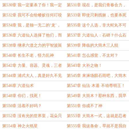
天……吗？
第530章 我一定要杀了你！我一定
第531章 现在，是我们青春合力，
要杀了你！
贯彻忍道的时候了
第532章 我可不会给蝼蚁任何叮咬
第533章 即使只剩残躯，也要杀死
的机会
你！
第534章 我，是独一无二的‘龙’，
第535章 这个人选，非大蛇丸不可
是完美的存在！
第536章 六道仙人选择了他们，而
第537章 六道仙人：石碑？什么石
不是我们，对吗？
碑？
第538章 继承六道之力的宇智波斑
第539章 降临的大筒木三人组
和千手柱间
第540章 长生不老，怪力乱神
第541章 怎么感觉，不太对？
第542章 力量、容器、灵魂，三者
第543章 大补之物！
归一！
第544章 浦式大人，真是好久不见
第545章 来淋场陨石雨吧，大筒木
的家伙！
第546章 六道仙术
第547章 仙法·木遁·不动尊明王！
第548章 你们，找死！
第549章 大筒木？那种东西，我早
就不在乎了
第550章 活着不好吗？
第551章 你成不了神
第552章 没有光的世界里，花朵只
第553章 大筒木一式，这就是忍者
会枯萎
啊！
第554章 神之火纸星
第555章 我这条命，早就不是我自