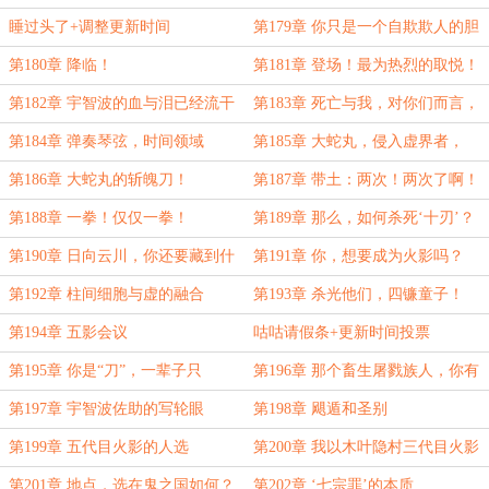
生！
存在！
睡过头了+调整更新时间
第179章 你只是一个自欺欺人的胆
小鬼
第180章 降临！
第181章 登场！最为热烈的取悦！
第182章 宇智波的血与泪已经流干
第183章 死亡与我，对你们而言，
了
是同一个含义
第184章 弹奏琴弦，时间领域
第185章 大蛇丸，侵入虚界者，
死！
第186章 大蛇丸的斩魄刀！
第187章 带土：两次！两次了啊！
还不够吗？！
第188章 一拳！仅仅一拳！
第189章 那么，如何杀死‘十刃’？
第190章 日向云川，你还要藏到什
第191章 你，想要成为火影吗？
么时候？
（求月票）
第192章 柱间细胞与虚的融合
第193章 杀光他们，四镰童子！
第194章 五影会议
咕咕请假条+更新时间投票
第195章 你是“刀”，一辈子只
第196章 那个畜生屠戮族人，你有
是“刀”
没有参与？！
第197章 宇智波佐助的写轮眼
第198章 飓遁和圣别
第199章 五代目火影的人选
第200章 我以木叶隐村三代目火影
的名义！
第201章 地点，选在鬼之国如何？
第202章 ‘七宗罪’的本质