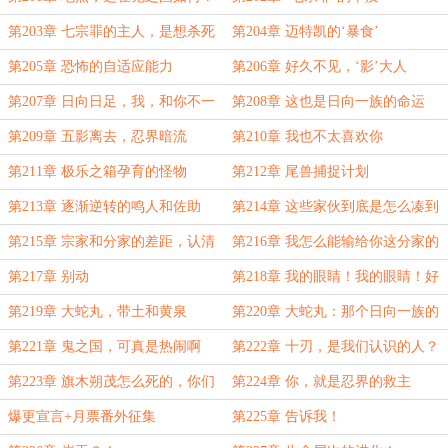
第203章 七宗罪的主人，是想杀死
第204章 迈特凯的‘暴食’
神明
第205章 恐怖的自适应能力
第206章 好久不见，‘影’大人
第207章 日向日足，我，和你不一
第208章 这也是日向一族的命运
样！
第209章 五影离去，忍界暗流
第210章 我也不太喜欢你
第211章 极乐之箱孕育的怪物
第212章 尾兽捕捉计划
第213章 逐渐逆转的鸣人和佐助
第214章 这些家伙到底是怎么凑到
一起的？
第215章 宗家和分家的差距，认清
第216章 我怎么能输给你这分家的
现实吧！
家伙！
第217章 别动
第218章 我的眼睛！我的眼睛！好
疼！
第219章 大蛇丸，带土和黄泉
第220章 大蛇丸：那个日向一族的
小鬼一定也在！
第221章 鬼之国，可真是热闹啊
第222章 十刃，是我们认识的人？
第223章 旗木朔茂怎么死的，你们
第224章 你，就是忍界的救主
比我更清楚！
爆更宣言+月票番外征集
第225章 告诉我！