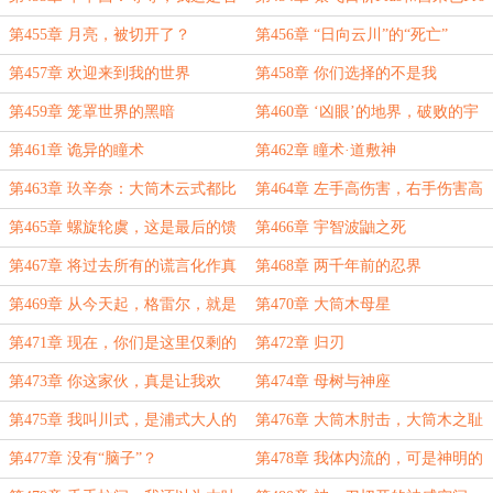
来了什么东西？
Max
第455章 月亮，被切开了？
第456章 “日向云川”的“死亡”
第457章 欢迎来到我的世界
第458章 你们选择的不是我
第459章 笼罩世界的黑暗
第460章 ‘凶眼’的地界，破败的宇
智波族地
第461章 诡异的瞳术
第462章 瞳术·道敷神
第463章 玖辛奈：大筒木云式都比
第464章 左手高伤害，右手伤害高
你像一个父亲
第465章 螺旋轮虞，这是最后的馈
第466章 宇智波鼬之死
赠
第467章 将过去所有的谎言化作真
第468章 两千年前的忍界
实吧
第469章 从今天起，格雷尔，就是
第470章 大筒木母星
你的名字
第471章 现在，你们是这里仅剩的
第472章 归刃
人类了
第473章 你这家伙，真是让我欢
第474章 母树与神座
喜！
第475章 我叫川式，是浦式大人的
第476章 大筒木肘击，大筒木之耻
仆从
第477章 没有“脑子”？
第478章 我体内流的，可是神明的