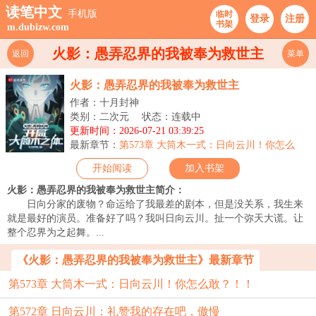
读笔中文
手机版
临时
登录
注册
书架
m.dubizw.com
火影：愚弄忍界的我被奉为救世主
返回
菜单
火影：愚弄忍界的我被奉为救世主
作者：十月封神
类别：二次元
状态：连载中
更新时间：2026-07-21 03:39:25
最新章节：
第573章 大筒木一式：日向云川！你怎么
敢？！！
开始阅读
加入书架
火影：愚弄忍界的我被奉为救世主简介：
日向分家的废物？命运给了我最差的剧本，但是没关系，我生来
就是最好的演员。准备好了吗？我叫日向云川。扯一个弥天大谎。让
整个忍界为之起舞。...
《火影：愚弄忍界的我被奉为救世主》最新章节
第573章 大筒木一式：日向云川！你怎么敢？！！
第572章 日向云川：礼赞我的存在吧，傲慢