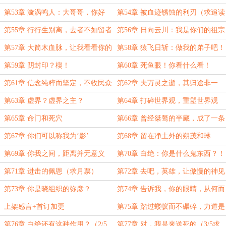
想
第53章 漩涡鸣人：大哥哥，你好
第54章 被血迹锈蚀的利刃（求追读
强！（求追读）
QAQ）
第55章 行行生别离，去者不如留者
第56章 日向云川：我是你们的祖宗
神伤之甚
第57章 大筒木血脉，让我看看你的
第58章 猿飞日斩：做我的弟子吧！
极限！
第59章 阴封印？楔！
第60章 死鱼眼！你看什么看！
第61章 信念纯粹而坚定，不收民众
第62章 夫万灵之逝，其归途非一
一针一线
第63章 虚界？虚界之主？
第64章 打碎世界观，重塑世界观
第65章 命门和死穴
第66章 曾经桀骜的半藏，成了一条
老狗吗？
第67章 你们可以称我为‘影’
第68章 留在净土外的朔茂和琳
第69章 你我之间，距离并无意义
第70章 白绝：你是什么鬼东西？！
（求追读，最近一次啦QAQ）
（求追读，最后一次啦QAQ）
第71章 进击的佩恩（求月票）
第72章 去吧，英雄，让傲慢的神见
识一下（求月票）
第73章 你是晓组织的弥彦？
第74章 告诉我，你的眼睛，从何而
来
上架感言+首订加更
第75章 踏过蝼蚁而不碾碎，力道是
很难掌握的（1/5求首订）
第76章 白绝还有这种作用？（2/5
第77章 对，我是来送死的（3/5求