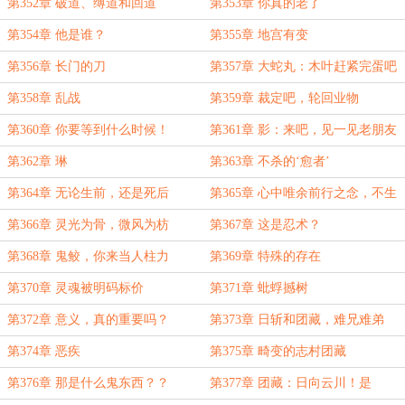
第352章 破道、缚道和回道
第353章 你真的老了
第354章 他是谁？
第355章 地宫有变
第356章 长门的刀
第357章 大蛇丸：木叶赶紧完蛋吧
第358章 乱战
第359章 裁定吧，轮回业物
第360章 你要等到什么时候！
第361章 影：来吧，见一见老朋友
吧
第362章 琳
第363章 不杀的‘愈者’
第364章 无论生前，还是死后
第365章 心中唯余前行之念，不生
半点争竞之心
第366章 灵光为骨，微风为枋
第367章 这是忍术？
第368章 鬼鲛，你来当人柱力
第369章 特殊的存在
第370章 灵魂被明码标价
第371章 蚍蜉撼树
第372章 意义，真的重要吗？
第373章 日斩和团藏，难兄难弟
第374章 恶疾
第375章 畸变的志村团藏
第376章 那是什么鬼东西？？
第377章 团藏：日向云川！是