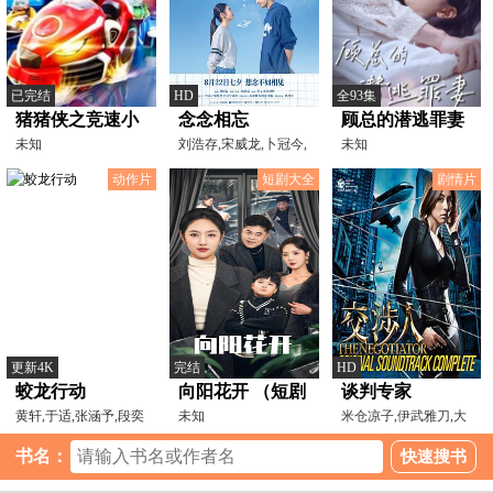
已完结
HD
全93集
猪猪侠之竞速小
念念相忘
顾总的潜逃罪妻
英雄2
未知
刘浩存,宋威龙,卜冠今,
未知
郭丞,高亚麟,倪虹洁,
动作片
短剧大全
剧情片
更新4K
完结
HD
蛟龙行动
向阳花开 （短剧
谈判专家
黄轩,于适,张涵予,段奕
版）
未知
米仓凉子,伊武雅刀,大
宏,王俊凯,杜江,李晨
杉涟,高冈奏辅,城田优
书名：