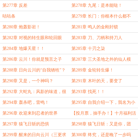
案
同伙，数量，还有位置
第277章 反差
第278章 九尾：是本能哒！
咕咕条
第279章 长门：你根本什么都不
懂！
第280章 炮轰影岩！
第281章 鸣人的金刚封锁
第282章 对视的转生眼和轮回眼
第283章 刀、刀柄和持刀人
第284章 地爆天星！！
第285章 十刃之柒
第286章 云川！你就是预言之子
第287章 三大圣地之外的仙人模
啊！
式？
第288章 日向云川的“自我牺牲”？
第289章 金轮转生爆！
第290章 又是，一个神吗？
第291章 木叶的天，要变了
第292章 大蛇丸：风影的味道，很
第293章 找死！！
不错
第294章 轰杀吧，雷鸣！
第295章 自我介绍一下，我名为小
日向无界（4.5k）
第296章 欢迎来到忍者的世界
【投月票，抽手办！】十月福利活
动！本章必看！
第297章 猿飞日斩的恐惧
第298章 猿飞日斩：又是你，团
藏！！
第299章 醒来的日向云川（三更求
第300章 终究，还是晚了一步吗