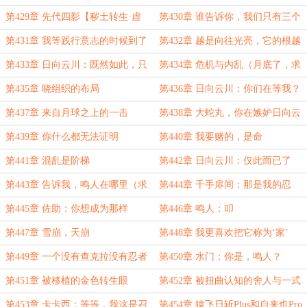
第429章 先代四影【秽土转生·虚
第430章 谁告诉你，我们只有三个
化】
人
第431章 我等践行意志的时候到了
第432章 越是向往光亮，它的根越
要向下
第433章 日向云川：既然如此，只
第434章 危机与内乱（月底了，求
能硬抢了
月票）
第435章 晓组织的布局
第436章 日向云川：你们在等我？
第437章 来自月球之上的一击
第438章 大蛇丸，你在嫉妒日向云
川？
第439章 你什么都无法证明
第440章 我要赌的，是命
第441章 混乱是阶梯
第442章 日向云川：仅此而已了
吗？（求月票）
第443章 告诉我，鸣人在哪里（求
第444章 千手扉间：那是我的忍
月票）
术！
第445章 佐助：你想成为那样
第446章 鸣人：叩
的‘神’？
第447章 雪崩，天崩
第448章 我更喜欢把它称为‘家’
第449章 一个没有查克拉没有忍者
第450章 水门：你是，鸣人？
的星球
第451章 被移植的金色转生眼
第452章 被扭曲认知的舍人与一式
第453章 卡卡西：等等，我这是召
第454章 猿飞日斩Plus和自来也Pro