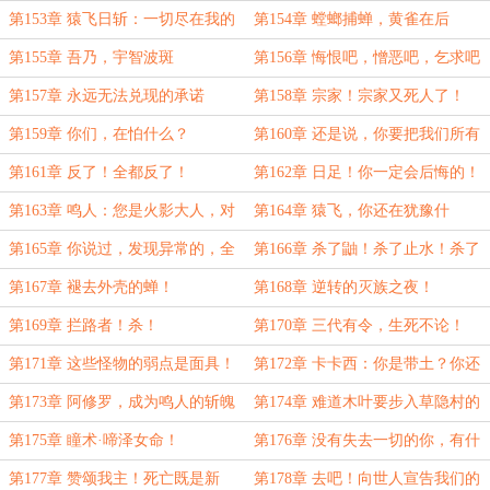
木叶的英雄啊
吗？
第153章 猿飞日斩：一切尽在我的
第154章 螳螂捕蝉，黄雀在后
掌握
第155章 吾乃，宇智波斑
第156章 悔恨吧，憎恶吧，乞求吧
第157章 永远无法兑现的承诺
第158章 宗家！宗家又死人了！
第159章 你们，在怕什么？
第160章 还是说，你要把我们所有
人，当成凶手，全部带走？
第161章 反了！全都反了！
第162章 日足！你一定会后悔的！
第163章 鸣人：您是火影大人，对
第164章 猿飞，你还在犹豫什
吗？
么？！
第165章 你说过，发现异常的，全
第166章 杀了鼬！杀了止水！杀了
部杀死
他们！
第167章 褪去外壳的蝉！
第168章 逆转的灭族之夜！
第169章 拦路者！杀！
第170章 三代有令，生死不论！
第171章 这些怪物的弱点是面具！
第172章 卡卡西：你是带土？你还
活着？！
第173章 阿修罗，成为鸣人的斩魄
第174章 难道木叶要步入草隐村的
刀吧
后尘吗？
第175章 瞳术·啼泽女命！
第176章 没有失去一切的你，有什
么资格教训我？！
第177章 赞颂我主！死亡既是新
第178章 去吧！向世人宣告我们的