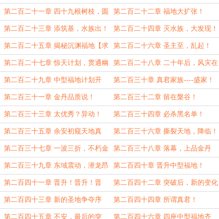
丹！
第二百二十一章 四十九根树枝，圆
第二百二十二章 福地大扩张！
满！
第二百二十三章 添筑基，水族出！
第二百二十四章 灭水族，大发现！
第二百二十五章 揭秘沉渊福地【求
第二百二十六章 圣主至，乱起！
追读】
第二百二十七章 惊天计划，贯通幽
第二百二十八章 二十年后，风灾在
冥！
变强！
第二百二十九章 中型福地计划开
第二百三十章 真君家族----盛家！
始！
第二百三十一章 金丹品质说！
第二百三十二章 留在槃谷！
第二百三十三章 太优秀？异动！
第二百三十四章 必杀黑名单！
第二百三十五章 余安初窥天地真
第二百三十六章 撕裂天地，降临！
相！
第二百三十七章 一波三折，不朽金
第二百三十八章 落幕，上品金丹
性！
【补】
第二百三十九章 东域震动，潜龙昂
第二百四十章 晋升中型福地！
首！
第二百四十一章 晋升！晋升！晋
第二百四十二章 突破后，新的变化
升！
第二百四十三章 新的圣地争夺序
第二百四十四章 所谓真君！
幕！
第二百四十五章 不安，最后的突
第二百四十六章 四座中型福地齐