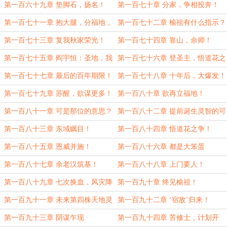
至！
梧？
第一百六十九章 垫脚石，扬名！
第一百七十章 分家，争相投奔！
第一百七十一章 抱大腿，分福地，
第一百七十二章 榆祖有什么指示？
搞建设！
第一百七十三章 复我秋家荣光！
第一百七十四章 靠山，余师！
第一百七十五章 阎宇恒：圣地，我
第一百七十六章 登圣主，悟道花之
来了！
争！
第一百七十七章 最后的百年期限！
第一百七十八章 十年后，大爆发！
第一百七十九章 苏醒，欲谋更多！
第一百八十章 欲再立福地！
第一百八十一章 可是那位的意思？
第一百八十二章 提前诞生灵智的可
能！
第一百八十三章 东域瞩目！
第一百八十四章 悟道花之争！
第一百八十五章 恩威并施！
第一百八十六章 都是大笨蛋
第一百八十七章 余老汉筑基！
第一百八十八章 上门要人！
第一百八十九章 七次换血，风灾降
第一百九十章 终见榆祖！
临！
第一百九十一章 未来第四株天地灵
第一百九十二章 ‘宿敌’归来！
根？
第一百九十三章 阴谋乍现
第一百九十四章 苦修士，计划开