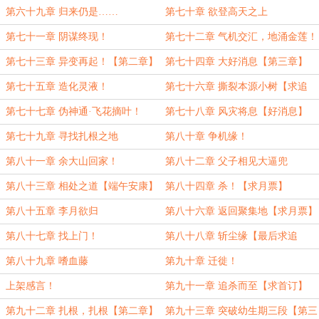
第六十九章 归来仍是……
第七十章 欲登高天之上
第七十一章 阴谋终现！
第七十二章 气机交汇，地涌金莲！
【第一章】
第七十三章 异变再起！【第二章】
第七十四章 大好消息【第三章】
第七十五章 造化灵液！
第七十六章 撕裂本源小树【求追
读】
第七十七章 伪神通·飞花摘叶！
第七十八章 风灾将息【好消息】
第七十九章 寻找扎根之地
第八十章 争机缘！
第八十一章 余大山回家！
第八十二章 父子相见大逼兜
第八十三章 相处之道【端午安康】
第八十四章 杀！【求月票】
第八十五章 李月欲归
第八十六章 返回聚集地【求月票】
第八十七章 找上门！
第八十八章 斩尘缘【最后求追
读！】
第八十九章 嗜血藤
第九十章 迁徙！
上架感言！
第九十一章 追杀而至【求首订】
第九十二章 扎根，扎根【第二章】
第九十三章 突破幼生期三段【第三