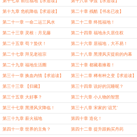
第十七章 前往福地【求追读】
第十八章 争渡【求追读】
第十九章 危机降临【求追读】
第二十章 残酷【书名已改】
第二十一章 一命二运三风水
第二十二章 终抵福地！
第二十三章 灵根：月见藤
第二十四章 福地永久居住权
第二十五章 苟？蛰伏！
第二十六章 居福地，大不易！
第二十七章 拜见老祖宗
第二十八章 黑湮风灾提前的内幕
第二十九章 福地生活圈
第三十章 都藏着掖着！
第三十一章 换血内情【求追读】
第三十二章 稀有种之变【求追读】
第三十三章 【归藏】
第三十四章 说好的沉睡呢？
第三十五章 大好事？
第三十六章 小人物的智慧
第三十七章 黑湮风灾降临！
第三十八章 宋家的‘诅咒’
第三十九章 薪火福地
第四十章 造化！
第四十一章 世界的主角？
第四十二章 提升跟购买丹药