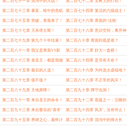
敌！
第二百七十一章 混沌中的大战！
第二百七十二章 宝树上的打劫！
第二百七十三章 暴富，暗中的危机
第二百七十四章 复活的六级战士！
【求月票】
第二百七十五章 突破，青面来了！
第二百七十六章 青面的‘法相’
第二百七十七章 灭杀塔古斯！
第二百七十八章 意识空间，离开神
秘之地【求月票！】
第二百七十九章 第九个十年结束！
第二百八十章 青面到底是谁？
第二百八十一章 我父是青面VS新
第二百八十二章 好大一盘棋！
的圣地！
第二百八十三章 老圣主：都是我做
第二百八十四章 是否有天命？
的？
第二百八十五章 最后的人选！
第二百八十六章 为何选太虚福地？
第二百八十七章 值不值？
第二百八十八章 不正常的风灾！
第二百八十九章 天地屏障！
第二百九十章 蹲守虫洞！
第二百九十一章 来自圣主的命令！
第二百九十二章 底蕴之一：沉睡的
元婴境！
第二百九十三章 来自槃谷的‘请求’
第二百九十四章 风灾，没有停止！
第二百九十五章 界碑之心，最终计
第二百九十六章 混沌中的烽火长