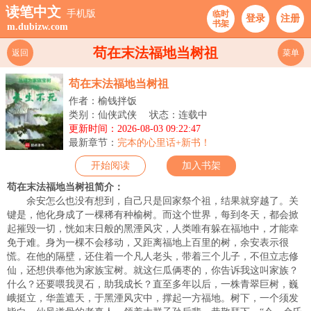
读笔中文
手机版
临时
登录
注册
书架
m.dubizw.com
苟在末法福地当树祖
返回
菜单
苟在末法福地当树祖
作者：榆钱拌饭
类别：仙侠武侠
状态：连载中
更新时间：2026-08-03 09:22:47
最新章节：
完本的心里话+新书！
开始阅读
加入书架
苟在末法福地当树祖简介：
余安怎么也没有想到，自己只是回家祭个祖，结果就穿越了。关
键是，他化身成了一棵稀有种榆树。而这个世界，每到冬天，都会掀
起摧毁一切，恍如末日般的黑湮风灾，人类唯有躲在福地中，才能幸
免于难。身为一棵不会移动，又距离福地上百里的树，余安表示很
慌。在他的隔壁，还住着一个凡人老头，带着三个儿子，不但立志修
仙，还想供奉他为家族宝树。就这仨瓜俩枣的，你告诉我这叫家族？
什么？还要喂我灵石，助我成长？直至多年以后，一株青翠巨树，巍
峨挺立，华盖遮天，于黑湮风灾中，撑起一方福地。树下，一个须发