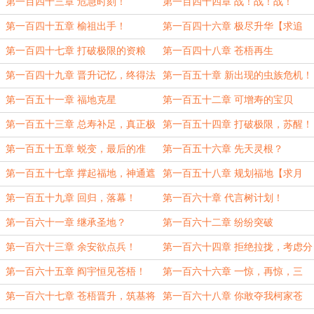
你！
第一百四十三章 危急时刻！
第一百四十四章 战！战！战！
第一百四十五章 榆祖出手！
第一百四十六章 极尽升华【求追
订】
第一百四十七章 打破极限的资粮
第一百四十八章 苍梧再生
【二合一】
第一百四十九章 晋升记忆，终得法
第一百五十章 新出现的虫族危机！
器！
第一百五十一章 福地克星
第一百五十二章 可增寿的宝贝
第一百五十三章 总寿补足，真正极
第一百五十四章 打破极限，苏醒！
限！
第一百五十五章 蜕变，最后的准
第一百五十六章 先天灵根？
备！
第一百五十七章 撑起福地，神通遮
第一百五十八章 规划福地【求月
天！【大章求月票】
票】
第一百五十九章 回归，落幕！
第一百六十章 代言树计划！
第一百六十一章 继承圣地？
第一百六十二章 纷纷突破
第一百六十三章 余安欲点兵！
第一百六十四章 拒绝拉拢，考虑分
家！
第一百六十五章 阎宇恒见苍梧！
第一百六十六章 一惊，再惊，三
惊！
第一百六十七章 苍梧晋升，筑基将
第一百六十八章 你敢夺我柯家苍