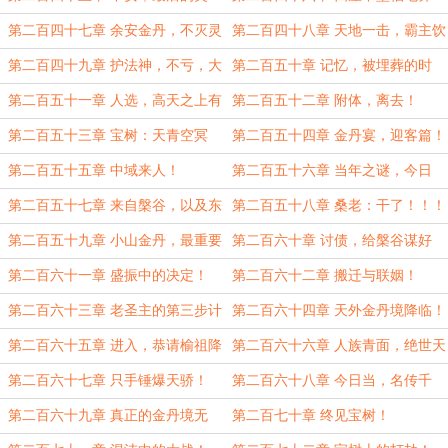
破！
聚！
第二百四十七章 余安金丹，不灭灵
第二百四十八章 天地一击，霸主饮
光！
恨！
第二百四十九章 护法神，不亏，大
第二百五十章 记忆，被埋葬的时
赚！
代！
第二百五十一章 人选，高天之上有
第二百五十二章 附体，离去！
什么？
第二百五十三章 宝树：天青空冥
第二百五十四章 金丹宴，迎客篇！
第二百五十五章 中域来人！
第二百五十六章 当年之谜，今日
结！
第二百五十七章 来自槃谷，以及东
第二百五十八章 桑老：干了！！！
域的震慑！
第二百五十九章 小山金丹，最重要
第二百六十章 讨债，给槃谷谋好
的十年！
处？
第二百六十一章 盛振中的决定！
第二百六十二章 搬迁与联姻！
第二百六十三章 老圣主的第三步计
第二百六十四章 天外金丹境降临！
划！
第二百六十五章 进入，恭请榆祖降
第二百六十六章 人族青面，绝世天
临！
骄！
第二百六十七章 只手锤爆天骄！
第二百六十八章 今日当，名传千
古！
第二百六十九章 真正的金丹境无
第二百七十章 终见宝树！