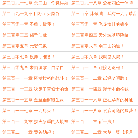
划！
城！
第二百九十七章 余二山，你觉得如
第二百九十八章 公布四位一体阵
何？
法！
第二百九十九章 目标：灭槃谷！
第三百章 沐倾城：我有一刀，请品
鉴！
第三百零一章 圣尊，救我！
第三百零二章 飞花摘叶的蜕变！
第三百零三章 赐予仙缘！
第三百零四章 天外筑基境降临！
第三百零五章 元婴气象！
第三百零六章 余二山的道！
第三百零七章 投奔，准备！
第三百零八章 我就是大局！
第三百零九章 未雨绸缪，自给自
第三百一十章 迎接之返程！
足！
第三百一十一章 摧枯拉朽的战斗！
第三百一十二章 试探？明牌！
第三百一十三章 决定了苦修士的命
第三百一十四章 赐予本命榆钱！
运！
第三百一十五章 金丝垂柳诞生灵
第三百一十六章 正在孕育的神通
智！
【求月票！】
第三百一十七章 一刀尽灭！
第三百一十八章 岌岌可危的局势！
第三百一十九章 损失惨重的人族福
第三百二十章 斩王虫！
地！
第三百二十一章 槃谷劫起！
第三百二十二章 大梦一场【求月