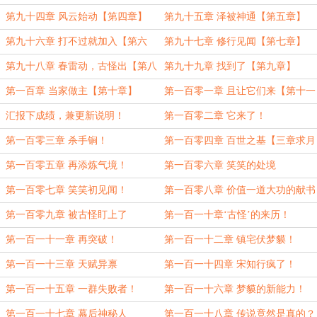
章】
第九十四章 风云始动【第四章】
第九十五章 泽被神通【第五章】
第九十六章 打不过就加入【第六
第九十七章 修行见闻【第七章】
章】
第九十八章 春雷动，古怪出【第八
第九十九章 找到了【第九章】
章】
第一百章 当家做主【第十章】
第一百零一章 且让它们来【第十一
章求订阅】
汇报下成绩，兼更新说明！
第一百零二章 它来了！
第一百零三章 杀手锏！
第一百零四章 百世之基【三章求月
票】
第一百零五章 再添炼气境！
第一百零六章 笑笑的处境
第一百零七章 笑笑初见闻！
第一百零八章 价值一道大功的献书
第一百零九章 被古怪盯上了
第一百一十章‘古怪’的来历！
第一百一十一章 再突破！
第一百一十二章 镇宅伏梦貘！
第一百一十三章 天赋异禀
第一百一十四章 宋知行疯了！
第一百一十五章 一群失败者！
第一百一十六章 梦貘的新能力！
第一百一十七章 幕后神秘人
第一百一十八章 传说竟然是真的？