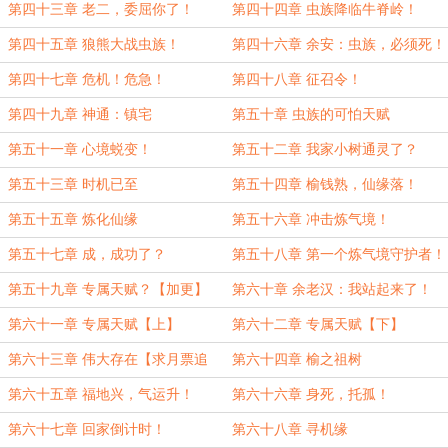
第四十三章 老二，委屈你了！
第四十四章 虫族降临牛脊岭！
第四十五章 狼熊大战虫族！
第四十六章 余安：虫族，必须死！
第四十七章 危机！危急！
第四十八章 征召令！
第四十九章 神通：镇宅
第五十章 虫族的可怕天赋
第五十一章 心境蜕变！
第五十二章 我家小树通灵了？
第五十三章 时机已至
第五十四章 榆钱熟，仙缘落！
第五十五章 炼化仙缘
第五十六章 冲击炼气境！
第五十七章 成，成功了？
第五十八章 第一个炼气境守护者！
第五十九章 专属天赋？【加更】
第六十章 余老汉：我站起来了！
第六十一章 专属天赋【上】
第六十二章 专属天赋【下】
第六十三章 伟大存在【求月票追
第六十四章 榆之祖树
读！】
第六十五章 福地兴，气运升！
第六十六章 身死，托孤！
第六十七章 回家倒计时！
第六十八章 寻机缘