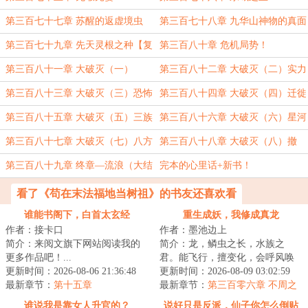
第三百七十七章 苏醒的返虚境虫
第三百七十八章 九华山神物的真面
族！
貌！
第三百七十九章 先天灵根之种【复
第三百八十章 危机局势！
活】
第三百八十一章 大破灭（一）
第三百八十二章 大破灭（二）实力
暴涨！
第三百八十三章 大破灭（三）恐怖
第三百八十四章 大破灭（四）迁徙
存在！
令！
第三百八十五章 大破灭（五）三族
第三百八十六章 大破灭（六）星河
未来！
璀璨！
第三百八十七章 大破灭（七）八方
第三百八十八章 大破灭（八）撤
俱灭！
离！
第三百八十九章 终章—流浪（大结
完本的心里话+新书！
局）
看了《苟在末法福地当树祖》的书友还喜欢看
谁能书阁下，白首太玄经
重生成妖，我修成真龙
作者：接卡口
作者：墨池边上
简介：来阅文旗下网站阅读我的
简介：龙，鳞虫之长，水族之
更多作品吧！...
君。能飞行，擅变化，会呼风唤
更新时间：2026-08-06 21:36:48
雨，能掣电驱雷。仙道，妖道，
更新时间：2026-08-09 03:02:59
最新章节：
第十五章
神道……最后求的...
最新章节：
第三百零六章 不周之
盟
谁说我是靠女人升官的？
说好只是反派，仙子你怎么倒贴