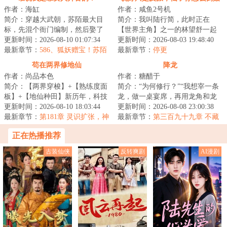
作者：海缸
作者：咸鱼2号机
了
简介：穿越大武朝，苏陌最大目
简介：我叫陆行简，此时正在
标，先混个衙门编制，然后娶了
【世界主角】之一的林望舒一起
巷子头的漂亮小寡妇。直至有一
更新时间：2026-08-10 01:07:34
历练，在我的协助下，林望舒即
更新时间：2026-08-03 19:48:40
日，他见到杀人...
最新章节：
586、狐妖赠宝！苏陌
将获得九境剑仙传...
最新章节：
停更
得终极法相！
苟在两界修地仙
降龙
作者：尚品本色
作者：糖醋于
简介：【两界穿梭】+【熟练度面
简介：“为何修行？”“我想宰一条
板】+【地仙种田】新历年，科技
龙，做一桌宴席，再用龙角和龙
与地仙道并行的帝国时代。普通
更新时间：2026-08-10 18:03:44
筋做一把弹弓。”王慎认真道。欲
更新时间：2026-08-08 23:00:38
人陆羽为救濒...
最新章节：
第181章 灵识扩张，神
食龙，先...
最新章节：
第三百九十九章 不藏
通入体
了 杀出去
正在热播推荐
古装仙侠
反转爽剧
AI漫剧