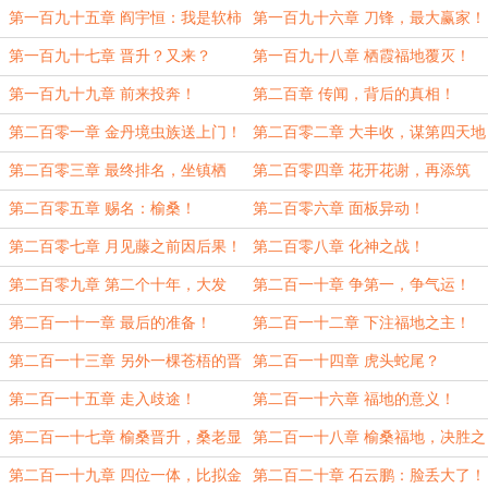
始！
第一百九十五章 阎宇恒：我是软柿
第一百九十六章 刀锋，最大赢家！
子？
第一百九十七章 晋升？又来？
第一百九十八章 栖霞福地覆灭！
第一百九十九章 前来投奔！
第二百章 传闻，背后的真相！
第二百零一章 金丹境虫族送上门！
第二百零二章 大丰收，谋第四天地
灵根！
第二百零三章 最终排名，坐镇栖
第二百零四章 花开花谢，再添筑
霞！
基！
第二百零五章 赐名：榆桑！
第二百零六章 面板异动！
第二百零七章 月见藤之前因后果！
第二百零八章 化神之战！
第二百零九章 第二个十年，大发
第二百一十章 争第一，争气运！
展！
第二百一十一章 最后的准备！
第二百一十二章 下注福地之主！
第二百一十三章 另外一棵苍梧的晋
第二百一十四章 虎头蛇尾？
升！
第二百一十五章 走入歧途！
第二百一十六章 福地的意义！
第二百一十七章 榆桑晋升，桑老显
第二百一十八章 榆桑福地，决胜之
威！
战！
第二百一十九章 四位一体，比拟金
第二百二十章 石云鹏：脸丢大了！