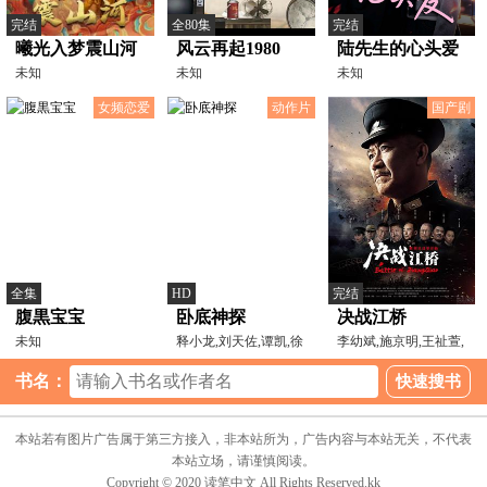
完结
全80集
完结
曦光入梦震山河
风云再起1980
陆先生的心头爱
未知
未知
未知
女频恋爱
动作片
国产剧
全集
HD
完结
腹黒宝宝
卧底神探
决战江桥
未知
释小龙,刘天佐,谭凯,徐
李幼斌,施京明,王祉萱,
少强,言杰,淳于珊珊,
米学东,刘金山,沙景
书名：
本站若有图片广告属于第三方接入，非本站所为，广告内容与本站无关，不代表
本站立场，请谨慎阅读。
Copyright © 2020 读笔中文 All Rights Reserved.kk