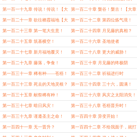
第一百一十九章 传说！传说！【大
第一百二十章 槃谷！槃古！【大章
章求月票】
求月票！】
第一百二十一章 欲往栖霞福地【大
第一百二十二章 第四位炼气境！
章】
第一百二十三章 第一笔大生意！
第一百二十四章 月见藤的真相？
第一百二十五章 筑基横空！
第一百二十六章 圣地使者
第一百二十七章 新月福地覆灭！
第一百二十八章 更大的威胁！
第一百二十九章 藤落，争食！
第一百三十章 月见藤的终极阴
谋？？？
第一百三十一章 稀有种——苍梧！
第一百三十二章 祈福进行时
第一百三十三章 死去的天地灵根？
第一百三十四章 三十六，圆满！
第一百三十五章 献祭稀有种！
第一百三十六章 风灾之太阳消失！
第一百三十七章 暗日风灾！
第一百三十八章 苍梧晋升时！
第一百三十九章 谨遵圣主之命！
第一百四十章 异变开始！
第一百四十一章 无一晋升？
第一百四十二章 不给我面子，就打