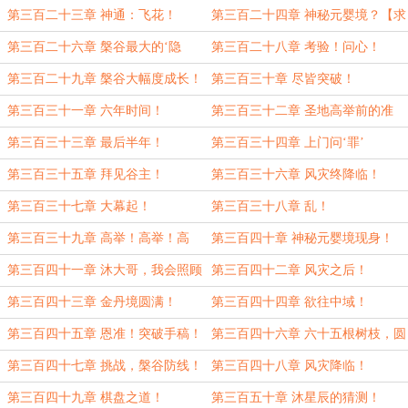
票】
第三百二十三章 神通：飞花！
第三百二十四章 神秘元婴境？【求
月票！】
第三百二十六章 槃谷最大的‘隐
第三百二十八章 考验！问心！
患’！
第三百二十九章 槃谷大幅度成长！
第三百三十章 尽皆突破！
第三百三十一章 六年时间！
第三百三十二章 圣地高举前的准
备！
第三百三十三章 最后半年！
第三百三十四章 上门问‘罪’
第三百三十五章 拜见谷主！
第三百三十六章 风灾终降临！
第三百三十七章 大幕起！
第三百三十八章 乱！
第三百三十九章 高举！高举！高
第三百四十章 神秘元婴境现身！
举！
第三百四十一章 沐大哥，我会照顾
第三百四十二章 风灾之后！
好槃谷！
第三百四十三章 金丹境圆满！
第三百四十四章 欲往中域！
第三百四十五章 恩准！突破手稿！
第三百四十六章 六十五根树枝，圆
满！
第三百四十七章 挑战，槃谷防线！
第三百四十八章 风灾降临！
第三百四十九章 棋盘之道！
第三百五十章 沐星辰的猜测！