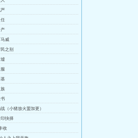
夫人
戒严
赴任
争产
下马威
官民之别
文墟
慑服
面基
灵族
天书
 初战（小猪放火盟加更）
文印抉择
 丰收