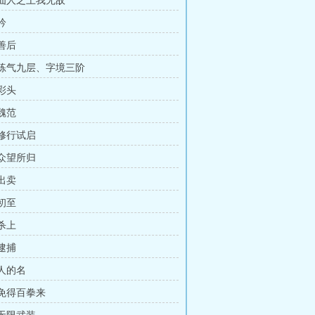
章 仙人之上我无敌
吟
 善后
章 练气九层、字境三阶
 彩头
 魏范
 修行试启
 众望所归
 出卖
 初至
 杀上
 逮捕
 人的名
 免得百拳来