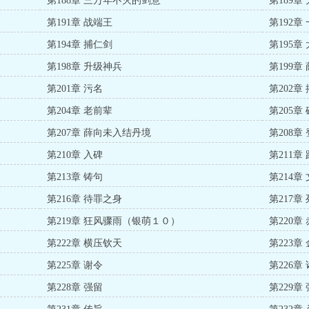
第188章 三万年不灭的剑意
第189
第191章 战端王
第192
第194章 捕仁剑
第195章
第198章 升级神兵
第199章
第201章 污名
第202
第204章 老前辈
第205章
第207章 薛向未入结丹境
第208章
第210章 入碑
第211章
第213章 铸句
第214
第216章 待罪之身
第217
第219章 狂风骤雨（银萌１０）
第220章
第222章 横压钦天
第223
第225章 谢令
第226章
第228章 强留
第229章