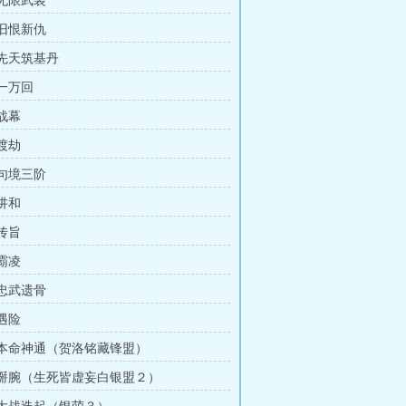
 无限武装
 旧恨新仇
 先天筑基丹
 一万回
 战幕
 渡劫
 句境三阶
 讲和
 传旨
 霸凌
 忠武遗骨
 遇险
章 本命神通（贺洛铭藏锋盟）
章 掰腕（生死皆虚妄白银盟２）