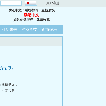
：
用户注册
读笔中文：看啥都有、更新最快
读笔中文
如果你觉得好，恳请收藏
科幻未来
游戏竞技
都市娱乐
中
东方拓盟）
衙贱籍书办，
，引文气黑