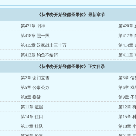
《从书办开始登儒圣果位》最新章节
第421章 阳神
第420章
第418章 照一照
第417章
第415章 汉家战士三十万
第414章
第412章 钓鱼不给饵
第411章
《从书办开始登儒圣果位》正文目录
第2章 谢门立雪
第3章 
第5章 公事公办
第6章 
第8章 拼缝
第9章 
第11章 证据
第12章
第14章 住口
第15章 
第17章 排队
第18章 