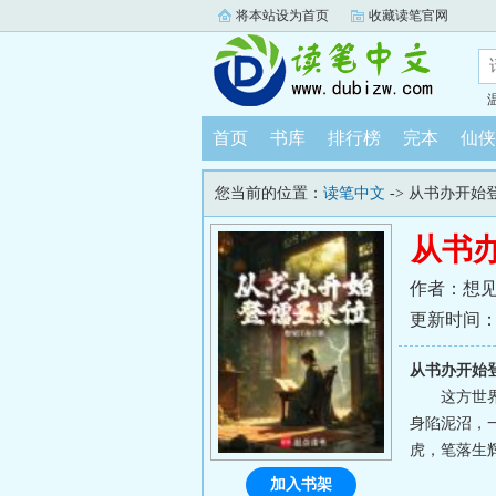
将本站设为首页
收藏读笔官网
首页
书库
排行榜
完本
仙侠
您当前的位置：
读笔中文
-> 从书办开始
从书
作者：想
更新时间：202
从书办开始
这方世
身陷泥沼，
虎，笔落生辉
加入书架