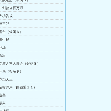
章 大战迭起（银萌３）
章 一剑曾当百万师
 大功告成
 薛三郎
章 搭台（银萌６）
 碑中秘
 登场
 跌出
章 文墟之主大聚会（银萌８）
章 死局（银萌９）
 赤焰天王
章 金标师弟（白银盟１１）
 诸美
 强离