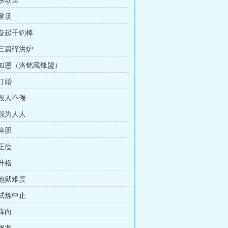
 杀劫至
 登场
 奋起千钧棒
 三篇碎洪炉
章 加恩（洛铭藏锋盟）
 订婚
 毁人不倦
 我为人人
 淬胆
 正位
 升格
 地狱难度
 试炼中止
 薛向