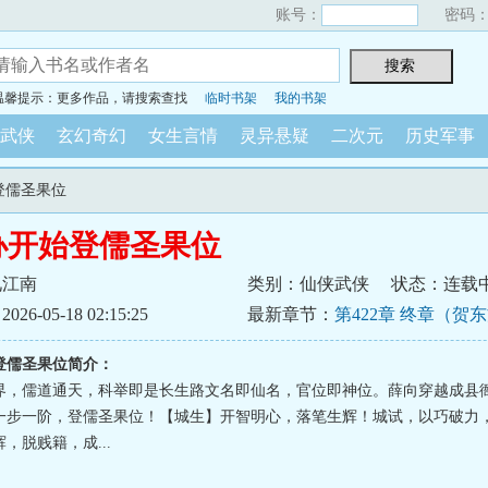
账号：
密码
温馨提示：更多作品，请搜索查找
临时书架
我的书架
武侠
玄幻奇幻
女生言情
灵异悬疑
二次元
历史军事
登儒圣果位
办开始登儒圣果位
见江南
类别：仙侠武侠
状态：连载
6-05-18 02:15:25
最新章节：
第422章 终章（贺
登儒圣果位简介：
界，儒道通天，科举即是长生路文名即仙名，官位即神位。薛向穿越成县
一步一阶，登儒圣果位！【城生】开智明心，落笔生辉！城试，以巧破力
，脱贱籍，成...