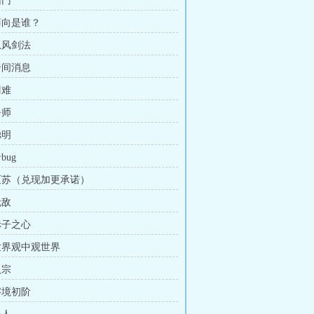
回门
 薛向是谁？
息风剑法
云间消息
刁难
吾师
聪明
bug
 灭苏（兑现加更承诺）
无敌
赤子之心
 世界观中观世界
入宗
字境初阶