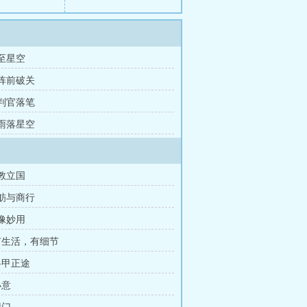
 至星空
 阵前破关
 判官落笔
 雨落星空
儒教立国
戏舫与商行
圣像妙用
 有生活，有细节
科甲正途
小意