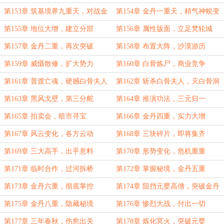
第153章 筑基境界九重天，对战金
第154章 金丹一重天，精气神蜕变
丹境界高僧
第155章 地位大增，建立分部
第156章 属性版面，立足梵轮城
第157章 金丹二重，再次突破
第158章 布置大阵，沙漠游历
第159章 威慑散修，扩大势力
第160章 白骨炼尸，商业竞争
第161章 普渡亡魂，硬撼白骨夫人
第162章 斩杀白骨夫人，灭白骨洞
一脉
第163章 黑风戈壁，第三分舵
第164章 推演功法，三元归一
第165章 拍卖会，暗市寻宝
第166章 金丹四重，实力大增
第167章 风云变化，各方云动
第168章 三块碎片，即将集齐
第169章 三大高手，出乎意料
第170章 形势变化，危机重重
第171章 临时合作，过河拆桥
第172章 掌握秘境，金丹五重
第173章 金丹六重，彻底掌控
第174章 阻挡元婴高僧，突破金丹
七重
第175章 金丹八重，隐藏秘境
第176章 惨烈大战，付出一切
第177章 三年春秋，伤愈出关
第178章 炼化冥火，突破元婴