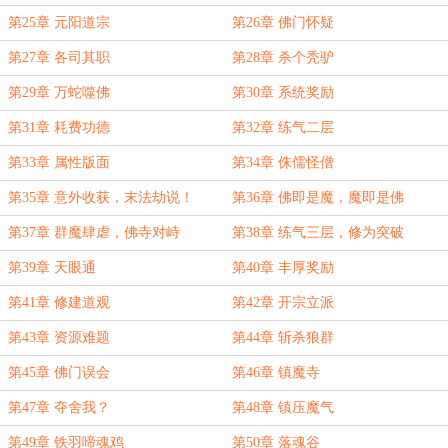
第25章 元阳道宗
第26章 佛门怀疑
第27章 各司其职
第28章 杀个秃驴
第29章 万蛇噬佛
第30章 系统奖励
第31章 耗费功德
第32章 练气二层
第33章 属性版面
第34章 侏儒怪僧
第35章 意外收获，末法劫说！
第36章 佛即是魔，魔即是佛
第37章 群魔肆虐，佛寺对峙
第38章 练气三层，修为突破
第39章 天眼通
第40章 丰厚奖励
第41章 修建道观
第42章 开宗立派
第43章 资源难题
第44章 斩杀狼群
第45章 佛门误会
第46章 镇魔寺
第47章 夺舍我？
第48章 镇压魔气
第49章 铁羽啼魂鸡
第50章 落魂谷