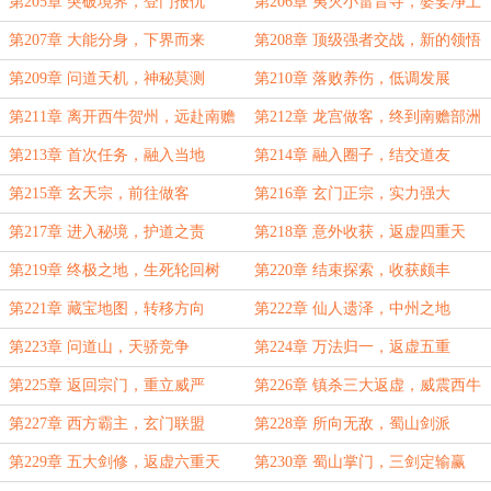
第205章 突破境界，登门报仇
第206章 夷灭小雷音寺，婆娑净土
的怒火
第207章 大能分身，下界而来
第208章 顶级强者交战，新的领悟
第209章 问道天机，神秘莫测
第210章 落败养伤，低调发展
第211章 离开西牛贺州，远赴南赡
第212章 龙宫做客，终到南赡部洲
部洲
第213章 首次任务，融入当地
第214章 融入圈子，结交道友
第215章 玄天宗，前往做客
第216章 玄门正宗，实力强大
第217章 进入秘境，护道之责
第218章 意外收获，返虚四重天
第219章 终极之地，生死轮回树
第220章 结束探索，收获颇丰
第221章 藏宝地图，转移方向
第222章 仙人遗泽，中州之地
第223章 问道山，天骄竞争
第224章 万法归一，返虚五重
第225章 返回宗门，重立威严
第226章 镇杀三大返虚，威震西牛
贺州
第227章 西方霸主，玄门联盟
第228章 所向无敌，蜀山剑派
第229章 五大剑修，返虚六重天
第230章 蜀山掌门，三剑定输赢