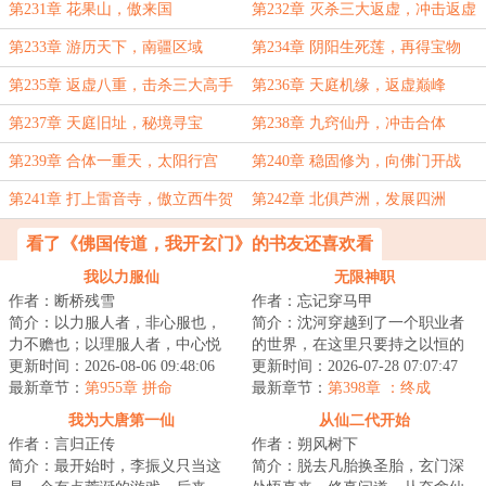
第231章 花果山，傲来国
第232章 灭杀三大返虚，冲击返虚
七重天
第233章 游历天下，南疆区域
第234章 阴阳生死莲，再得宝物
第235章 返虚八重，击杀三大高手
第236章 天庭机缘，返虚巅峰
第237章 天庭旧址，秘境寻宝
第238章 九窍仙丹，冲击合体
第239章 合体一重天，太阳行宫
第240章 稳固修为，向佛门开战
第241章 打上雷音寺，傲立西牛贺
第242章 北俱芦洲，发展四洲
州
看了《佛国传道，我开玄门》的书友还喜欢看
我以力服仙
无限神职
作者：断桥残雪
作者：忘记穿马甲
简介：以力服人者，非心服也，
简介：沈河穿越到了一个职业者
力不赡也；以理服人者，中心悦
的世界，在这里只要持之以恒的
而诚服也。不过仙人往往不讲
更新时间：2026-08-06 09:48:06
做某件事情，就可以生成相关的
更新时间：2026-07-28 07:07:47
理……...
最新章节：
第955章 拼命
职业，获得各种...
最新章节：
第398章 ：终成
我为大唐第一仙
从仙二代开始
作者：言归正传
作者：朔风树下
简介：最开始时，李振义只当这
简介：脱去凡胎换圣胎，玄门深