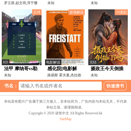
罗立群,赵文琪,淳于珊
未知
旅程第二季
未知
珊,沈凯
足球
影视解说
AI漫剧
HD
电影解说
完结
法甲 摩纳哥vs勒
感化院[电影解
摄政王今天倒插
阿弗尔 (谭逸雄)
未知
说]
路易斯·霍夫曼,杰拉德·
门了吗
未知
亚历山大·海德,施
20240204
书名：
本站若有图片广告属于第三方接入，非本站所为，广告内容与本站无关，不代表
本站立场，请谨慎阅读。
Copyright © 2020 读笔中文 All Rights Reserved.kk
SiteMap