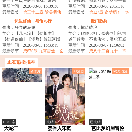
是一个有点荒诞的游戏。后来，
处悟真来。修真问道，从夺舍仙
是一个真实的大唐，一群热闹的
更新时间：2026-08-06 16:39:30
二代开始！已有万字仙侠精品完
更新时间：2026-08-06 20:51:16
修士，是无尽的...
最新章节：
第三十二章 赞美我佛
本作品《修仙：...
最新章节：
第127章 贪婪药剂，炼
气巅峰
长生修仙，与龟同行
魔门败类
作者：狂奔的乌贼
作者：惊涛骇浪
简介：【凡人流】【伪长生】
简介：欺师灭祖，残害同门视为
【苟道修仙】【慢热】陈江河版
道门败类！不修佛法，屡犯五戒
简介：陈江河穿越到了修仙世
更新时间：2026-08-05 18:33:19
视为佛门败类！身为魔门血炼宗
更新时间：2026-08-07 12:06:02
界，成为修仙家族中...
最新章节：
第876章 九霄雷煞，玄
弟子林皓明，得...
最新章节：
第八千二百九十一章
魔失控，青鸾欲念（万字求月
一剑取胜
正在热播推荐
票，求订阅）
动作片
AI漫剧
欧美动漫
HD中字
完结
已完结
大蛇王
荔香入宋庭
芭比梦幻屋冒险