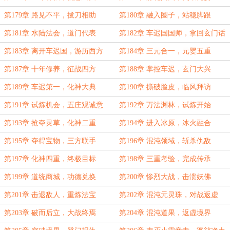
第179章 路见不平，拔刀相助
第180章 融入圈子，站稳脚跟
第181章 水陆法会，道门代表
第182章 车迟国国师，拿回玄门话
语权
第183章 离开车迟国，游历西方
第184章 三元合一，元婴五重
第187章 十年修养，征战四方
第188章 掌控车迟，玄门大兴
第189章 车迟第一，化神大典
第190章 撕破脸皮，临风拜访
第191章 试炼机会，五庄观诚意
第192章 万法渊林，试炼开始
第193章 抢夺灵草，化神二重
第194章 进入冰原，冰火融合
第195章 夺得宝物，三方联手
第196章 混沌领域，斩杀仇敌
第197章 化神四重，终极目标
第198章 三重考验，完成传承
第199章 道统商城，功德兑换
第200章 惨烈大战，击溃妖佛
第201章 击退敌人，重炼法宝
第202章 混沌元灵珠，对战返虚
第203章 破而后立，大战终焉
第204章 混沌道果，返虚境界