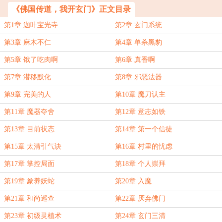
《佛国传道，我开玄门》正文目录
第1章 迦叶宝光寺
第2章 玄门系统
第3章 麻木不仁
第4章 单杀黑豹
第5章 饿了吃肉啊
第6章 真香啊
第7章 潜移默化
第8章 邪恶法器
第9章 完美的人
第10章 魔刀认主
第11章 魔器夺舍
第12章 意志如铁
第13章 目前状态
第14章 第一个信徒
第15章 太清引气诀
第16章 村里的忧虑
第17章 掌控局面
第18章 个人崇拜
第19章 豢养妖蛇
第20章 入魔
第21章 和尚巡查
第22章 厌弃佛门
第23章 初级灵植术
第24章 玄门三清