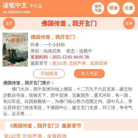
读笔中文
手机版
临时
登录
注册
书架
m.dubizw.com
佛国传道，我开玄门
返回
菜单
佛国传道，我开玄门
作者：一个小扑街.
类别：仙侠武侠
状态：连载中
更新时间：2025-12-01 04:01:38
最新章节：
第242章 北俱芦洲，发展四洲
开始阅读
加入书架
佛国传道，我开玄门简介：
佛门大兴，西牛贺洲为地上佛国，十二万九千六百支派，建立恒
沙数目寺庙，统御天下。西牛贺洲，宝象国旁，通天河前，有一国，
名曰车迟。此国政教统一，为佛门核心势力范围之内。国中凡人，李
云景得玄门传道系统，于佛国中心，建立玄门支派，拜三清，争夺气
运，证天尊。...
《佛国传道，我开玄门》最新章节
第242章 北俱芦洲，发展四洲