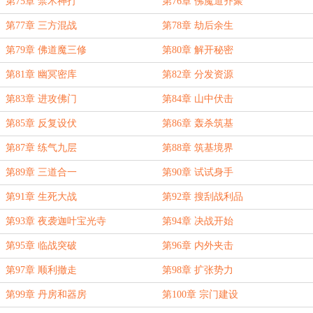
第75章 禁术神打
第76章 佛魔道齐聚
第77章 三方混战
第78章 劫后余生
第79章 佛道魔三修
第80章 解开秘密
第81章 幽冥密库
第82章 分发资源
第83章 进攻佛门
第84章 山中伏击
第85章 反复设伏
第86章 轰杀筑基
第87章 练气九层
第88章 筑基境界
第89章 三道合一
第90章 试试身手
第91章 生死大战
第92章 搜刮战利品
第93章 夜袭迦叶宝光寺
第94章 决战开始
第95章 临战突破
第96章 内外夹击
第97章 顺利撤走
第98章 扩张势力
第99章 丹房和器房
第100章 宗门建设