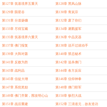
第127章 筑基境界五重天
第128章 黑风山脉
第129章 陨星谷
第130章 青岚宗
第131章 分道扬镳
第132章 废了你们
第133章 尽得宝藏
第134章 屠戮援军
第135章 筑基境界六重天
第136章 中品灵器
第137章 佛门报复
第138章 说不过就动手
第139章 大阵对轰
第140章 禁忌秘术
第141章 反败为胜
第142章 追杀佛门
第143章 战利品
第144章 各方反应
第145章 信徒大增
第146章 信仰神拳
第147章 系统奖励
第148章 佛门联军
第149章 佛门齐聚，围攻明心山
第150章 惨烈大战
（求首订）
第151章 战后重建
第152章 三清道元，故友造访