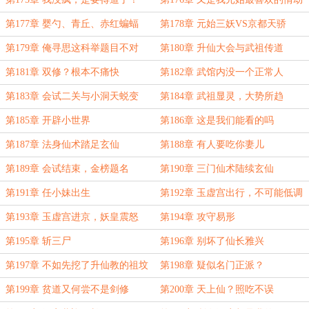
第177章 婴勺、青丘、赤红蝙蝠
第178章 元始三妖VS京都天骄
第179章 俺寻思这科举题目不对
第180章 升仙大会与武祖传道
第181章 双修？根本不痛快
第182章 武馆内没一个正常人
第183章 会试二关与小洞天蜕变
第184章 武祖显灵，大势所趋
第185章 开辟小世界
第186章 这是我们能看的吗
第187章 法身仙术踏足玄仙
第188章 有人要吃你妻儿
第189章 会试结束，金榜题名
第190章 三门仙术陆续玄仙
第191章 任小妹出生
第192章 玉虚宫出行，不可能低调
第193章 玉虚宫进京，妖皇震怒
第194章 攻守易形
第195章 斩三尸
第196章 别坏了仙长雅兴
第197章 不如先挖了升仙教的祖坟
第198章 疑似名门正派？
第199章 贫道又何尝不是剑修
第200章 天上仙？照吃不误