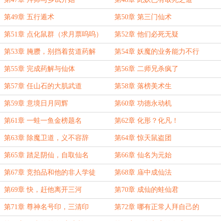
第49章 五行遁术
第50章 第三门仙术
第51章 点化鼠群（求月票呜呜）
第52章 他们必死无疑
第53章 腌臜，别挡着贫道药解
第54章 妖魔的业务能力不行
第55章 完成药解与仙体
第56章 二师兄杀疯了
第57章 任山石的大肌武道
第58章 落榜美术生
第59章 意境日月同辉
第60章 功德永动机
第61章 一蛙一鱼金榜题名
第62章 化形？化凡！
第63章 除魔卫道，义不容辞
第64章 惊天鼠盗团
第65章 踏足阴仙，自取仙名
第66章 仙名为元始
第67章 竞拍品和他的非人学徒
第68章 庙中成仙法
第69章 快，赶他离开三河
第70章 成仙的蛙仙君
第71章 尊神名号印，三清印
第72章 哪有正常人拜自己的