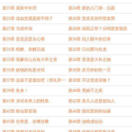
第23章 莫欺中年穷
第24章 新的入门弟…法器
第25章 这如意观是留不得了
第26章 贫道见你印堂发黑
第27章 为虎作伥
第28章 画风正常？分明是更诡异
第29章 贫道还是太心善
第30章 别人眼中的任青
第31章 棺解、衣解完成
第32章 日出图与化龙
第33章 我爹任山石有大帝之资
第34章 贫道是大补之物
第35章 妖物的化形乡试
第36章 岁月静好的一天
第37章 这孩子是癔症吧（求礼拜一
第38章 不让贫道清修？
的月票）
第39章 鱼来！
第40章 黑娘子之死
第41章 乡试名单上的蛙鱼
第42章 真凡人还是假仙人
第43章 蛙仙君登场
第44章 摆在面前的仙缘
第45章 任青是…珍稀佳肴
第46章 油蜡成仙法
第47章 拜师与乡试开始
第48章 此妖已有取死之道