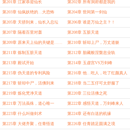
第201章 江家恭迎仙长
第202章 所有洞府都是我的
第203章 仙疯妖绝的…大恐怖
第204章 世间第一剑仙
第205章 天骄到来，仙长入总坛
第206章 谁是万仙之主？！
第207章 隔着百里对轰
第208章 五脏天道
第209章 原来天上仙的关键是……
第210章 斩却上尸，万丈道躯
第211章 炼制五脏天道
第212章 胎藏般涅槃息业轨
第213章 殿试开始
第214章 玉虚宫VS万剑峰
第215章 伪天道的专利风险
第216章 他…吃人，吃了红颜真人
第217章 斩却中尸，活佛到来
第218章 当二五仔可太舒服了
第219章 炼化梵净天道
第220章 三位活佛之死
第221章 万法虽殊，道心唯一
第222章 感悟天道，万剑峰来人
第223章 什么叫做剑术
第224章 还有白送的机缘
第225章 大佬齐聚，任青悟道
第226章 任青踏足圆满之境