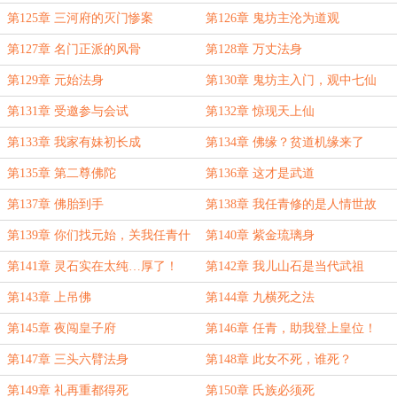
第125章 三河府的灭门惨案
第126章 鬼坊主沦为道观
第127章 名门正派的风骨
第128章 万丈法身
第129章 元始法身
第130章 鬼坊主入门，观中七仙
第131章 受邀参与会试
第132章 惊现天上仙
第133章 我家有妹初长成
第134章 佛缘？贫道机缘来了
第135章 第二尊佛陀
第136章 这才是武道
第137章 佛胎到手
第138章 我任青修的是人情世故
第139章 你们找元始，关我任青什
第140章 紫金琉璃身
么事情
第141章 灵石实在太纯…厚了！
第142章 我儿山石是当代武祖
第143章 上吊佛
第144章 九横死之法
第145章 夜闯皇子府
第146章 任青，助我登上皇位！
第147章 三头六臂法身
第148章 此女不死，谁死？
第149章 礼再重都得死
第150章 氏族必须死