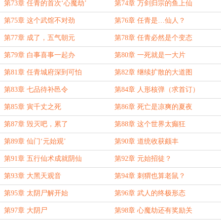
第73章 任青的首次‘心魔劫’
第74章 万剑归宗的鱼上仙
第75章 这个武馆不对劲
第76章 任青是…仙人？
第77章 成了，五气朝元
第78章 任青必然是个变态
第79章 白事喜事一起办
第80章 一死就是一大片
第81章 任青城府深到可怕
第82章 继续扩散的大道图
第83章 七品待补邑令
第84章 人形核弹（求首订）
第85章 寅千丈之死
第86章 死亡是凉爽的夏夜
第87章 毁灭吧，累了
第88章 这个世界太癫狂
第89章 仙门‘元始观’
第90章 道统收获颇丰
第91章 五行仙术成就阴仙
第92章 元始招徒？
第93章 大黑天观音
第94章 刺猬也算老鼠？
第95章 太阴尸解开始
第96章 武人的终极形态
第97章 大阴尸
第98章 心魔劫还有奖励关