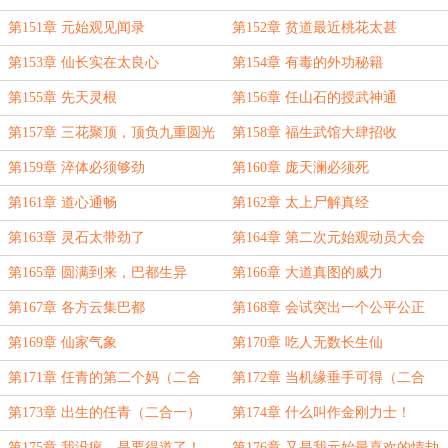
第151章 元始观见闻录
第152章 贫道最近桃花太甚
第153章 仙长实在太良心
第154章 有毒的外功秘籍
第155章 先天灵根
第156章 任山石的授武神通
第157章 三花聚顶，顶负九重圆光
第158章 福生武馆大肆招收
第159章 淬体必须够劲
第160章 庞天澜必须死
第161章 道心通畅
第162章 太上尸解真经
第163章 灵石太带劲了
第164章 第二次元始观动员大会
第165章 圆满到来，巴都生异
第166章 大道真图的威力
第167章 各方云集巴都
第168章 会试突出一个公平公正
第169章 仙家气象
第170章 吃人无数长生仙
第171章 任青的第二个妈（二合
第172章 当机缘垂手可得（二合
一）
一）
第173章 出生的任青（二合一）
第174章 什么叫作金刚力士！
第175章 我没疯，是要得道了！
第176章 又是我元始最喜欢的情劫