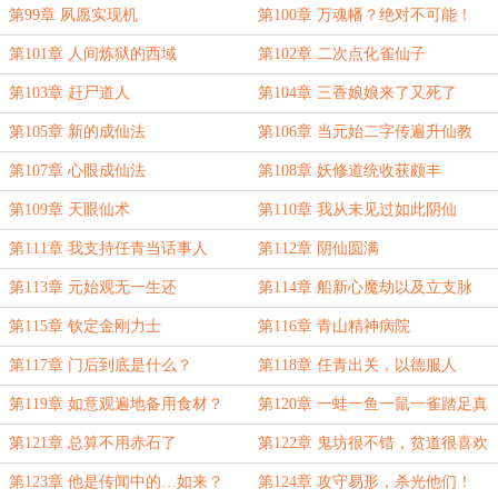
第99章 夙愿实现机
第100章 万魂幡？绝对不可能！
第101章 人间炼狱的西域
第102章 二次点化雀仙子
第103章 赶尸道人
第104章 三香娘娘来了又死了
第105章 新的成仙法
第106章 当元始二字传遍升仙教
第107章 心眼成仙法
第108章 妖修道统收获颇丰
第109章 天眼仙术
第110章 我从未见过如此阴仙
第111章 我支持任青当话事人
第112章 阴仙圆满
第113章 元始观无一生还
第114章 船新心魔劫以及立支脉
第115章 钦定金刚力士
第116章 青山精神病院
第117章 门后到底是什么？
第118章 任青出关，以德服人
第119章 如意观遍地备用食材？
第120章 一蛙一鱼一鼠一雀踏足真
仙
第121章 总算不用赤石了
第122章 鬼坊很不错，贫道很喜欢
第123章 他是传闻中的…如来？
第124章 攻守易形，杀光他们！