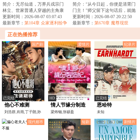
简介：无尽仙道，万界兵戎宗门
简介：“从今日起，你便是清霄门
林立、世家普通人穿越的主角康
门主！”师父留下这句话后，就抛
大宝，在师父身殁后继承了掌门
更新时间：2026-08-07 03:07:43
弃李清秋与师弟、师妹们下山，
更新时间：2026-08-07 20:22:50
之位。背负着宗...
最新章节：
第104章 众家逐利纷争
独自寻仙去...
最新章节：
第670章 魔尊现世
起、久养灵葩寻掌门
正在热播推荐
国产剧
爱情片
纪录片
已完结
HD
已完结
他心不难测
情人节缘分制造
恩哈特
刘浩群,肖雨,丁子朗,孙
记
梁炜钿,张硕盈
未知
千予,祁晨,郭馨钰,金
现代都市
短剧
剧情片