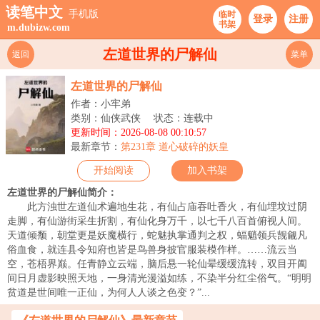
读笔中文
手机版
临时
登录
注册
书架
m.dubizw.com
左道世界的尸解仙
返回
菜单
左道世界的尸解仙
作者：小牢弟
类别：仙侠武侠
状态：连载中
更新时间：2026-08-08 00:10:57
最新章节：
第231章 道心破碎的妖皇
开始阅读
加入书架
左道世界的尸解仙简介：
此方浊世左道仙术遍地生花，有仙占庙吞吐香火，有仙埋坟过阴
走脚，有仙游街采生折割，有仙化身万千，以七千八百首俯视人间。
天道倾颓，朝堂更是妖魔横行，蛇魅执掌通判之权，蝠魈领兵觊觎凡
俗血食，就连县令知府也皆是鸟兽身披官服装模作样。……流云当
空，苍梧界巅。任青静立云端，脑后悬一轮仙晕缓缓流转，双目开阖
间日月虚影映照天地，一身清光漫溢如练，不染半分红尘俗气。“明明
贫道是世间唯一正仙，为何人人谈之色变？”...