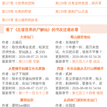
第227章 小世界的恐怖
第228章 任青这种资源，得共享
第229章 任青的野望
第230章 炼制尸山天道
第231章 道心破碎的妖皇
看了《左道世界的尸解仙》的书友还喜欢看
大赤仙门
蜀山镇世地仙
作者：古顽石
作者：东海镇守
简介：取坎填离会龙虎，铅汞交
简介：十年磨一剑，霜刃未曾
济求性命。登仙路上，多少白
试。今日把示君，谁有不平事？...
骨？仙山道宗，几家长青？许玄
更新时间：2026-08-07 21:18:06
更新时间：2026-08-06 02:54:26
一朝穿越，为大赤...
最新章节：
第1115章 空缺
最新章节：
第六百八十章 说法，
花开，龙现，道明（7.1K字奉
从赘婿开始建立长生家族
西游：长生仙族从五行山喂猴开
上，求月票支持~）
作者：仙子下地狱
作者：贰林
始
简介：陆长生穿越仙侠世界，由
简介：姜义穿越古代世界，拓土
于灵根太差，在仙门考核中落
开荒，躬身种田，娶妻生子。原
选。好在有着多子多福系统，生
更新时间：2026-08-07 15:07:25
想这便是此生注定，平淡且足
更新时间：2026-08-08 01:54:04
育子嗣就能获得奖...
最新章节：
第一千一百九十二章
矣。偏是那五岁的...
最新章节：
第七百三十四章 镜照
是非，兜率威名（二合一，今日
重明仙宗
从武林门派到长生仙门
无）
作者：爱吃han烧白
作者：任我笑