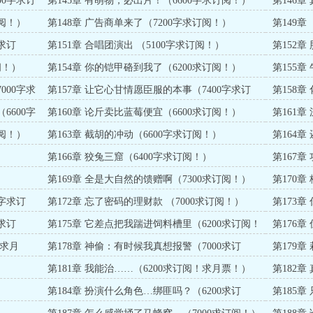
00字求订
第145章 有萌物，必出片！（6600字求订阅！）
第146章
订阅！）
第148章 广告商单来了（7200字求订阅！）
第149章
阅！）
求订
第151章 合唱团演出 （5100字求订阅！）
第152章
阅！）
第154章 你的铠甲硌到我了（6200求订阅！）
第155章
000字求
第157章 让它心甘情愿臣服的本事（7400字求订
第158章
阅！）
6600字
第160章 论斤卖比蓝莓便宜（6600求订阅！）
第161章
订阅！）
第163章 截胡的冲动（6600字求订阅！）
第164章
）
第166章 狡兔三窟（6400字求订阅！）
第167章
）
第169章 全是大自然的馈赠啊（7300求订阅！）
第170章
0字求订
第172章 忘了密码的理财款 （7000求订阅！）
第173章
订阅！求
求订
第175章 它差点把我踹进饲料槽里（6200求订阅！
第176章
求月票！）
月票！）
！求月
第178章 神偷：有时候我真想报警（7000求订
第179
阅！）
求月票！
）
第181章 我能治……（6200求订阅！求月票！）
第182章
）
第184章 扮演什么角色…绑匪吗？（6200求订
第185
阅！）
阅！求月