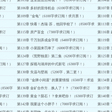
求订阅！）
第103章 这里面居然有钱！？（6200字求订阅！）
第104章
求订
第106章 多好的宣传机会（6100字求订阅！）
第107章
！）
第109章 “金龟”（6100字求订阅！求月票！）
第110章
第112章 快看！杰瑞·苏，他回学校了！（8500字求
第113章
订阅！求月票！）
求订
第115章 房产盲盒 （7300字求订阅！）
第116章
第118章 千万别弄成金字塔（6400字求订阅！）
第119
原因竟是
订阅！）
第121章 小菜园来罚单了（6000字求订阅！）
第122
第124章 《荒野独居》第二集（6200字求订阅！）
第125
求订阅！）
第127章 探视与湖岸的中式新宅（6300字！）
第128章
第130章 失温与壁画 （5200字，第二更！）
第131
阅！）
第133章 “金牌小间谍” 的重要情报（6500字！求追
第134章
读！）
阅！）
8500字
第136章 金矿合作方…换人了！？（7300字求订
第137
阅！）
像朵花这
0字求订
第139章 黄金？陨石！？拿来吧你！（6300字求订
第140
阅！）
订阅！）
订阅！）
第142章 我要这个小胖子！（7000字求订阅！）
第143章
阅！）