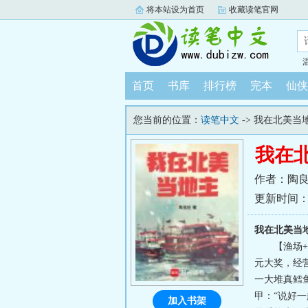
将本站设为首页
收藏读笔官网
首页
书库
排行榜
完本
仙侠
您当前的位置：
读笔中文
-> 我在北美当
我在
作者：陶
更新时间：202
我在北美当
【渔场+
元大奖，经
一大堆真鳕
甲：“说好
加入书架