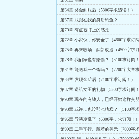
第61章 渔港
第64章 奖金到账后（5300字求追读！）
第67章 敢跟在我的身后钓鱼？
第70章 有点被盯上的感觉
第72章 小家伙，你安全了（4600字求订
第75章 再来牧场，翻新改造（4500字求
第78章 我们家也有赔偿？（5100求订阅
第81章 能送我一个锅吗？（7200字大章
第84章 发现金矿后（7100字求订阅！）
第87章 送给女王的礼物（5200字求订阅
第90章 现在的有钱人，已经开始这样交
（5100字求订阅！）
第93章 或许…也没那么糟糕？（5100字
第96章 导演凌乱了（6300字，求订阅！
第99章 二手车行、藏着的美元（7000字