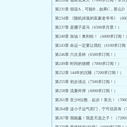
第228章 迪斯尼来人（7000求订阅！求
第231章 假设A，可能B，如果C，那么D（
订阅！求月票！）
第234章 《随机掉落的富豪老爷爷》（60
阅！求月票！）
第237章 是骡子是马（6500求月票！）
第240章 加油！奥利给！（6000求订阅！
第243章 命运一定要让我红（6100求订阅
第246章 六次圣杯（6500求订阅！）
第249章 时间的馈赠（7000求订阅！）
第252章 144年的沉睡（7200求订阅！）
第255章 初步清点（7500求订阅！）
第258章 流量炸弹（6000求订阅！）
第261章 至少8位数…起步！美元！（700
阅！）
第264章 这小子运气邪门，宁可信其有（7
订阅！）
第267章 我能赢！我是天选之子！（7200
阅！）