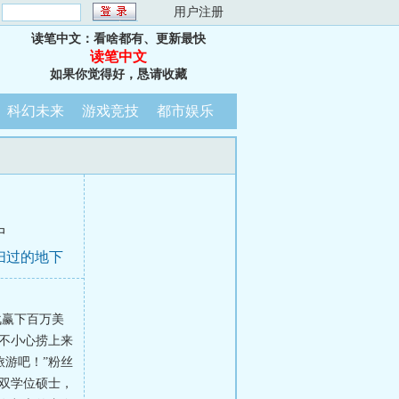
：
用户注册
读笔中文：看啥都有、更新最快
读笔中文
如果你觉得好，恳请收藏
科幻未来
游戏竞技
都市娱乐
中
打扫过的地下
战赢下百万美
不小心捞上来
游吧！”粉丝
双学位硕士，