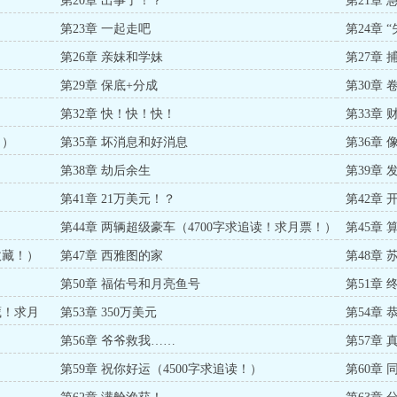
第20章 出事了！？
第21章 
第23章 一起走吧
第24章 
第26章 亲妹和学妹
第27章 
第29章 保底+分成
第30章 
第32章 快！快！快！
第33章
！）
第35章 坏消息和好消息
第36章 
第38章 劫后余生
第39章
第41章 21万美元！？
第42章 
第44章 两辆超级豪车（4700字求追读！求月票！）
第45章 
收藏！）
第47章 西雅图的家
第48章
第50章 福佑号和月亮鱼号
第51章
藏！求月
第53章 350万美元
第54章
第56章 爷爷救我……
第57章 
第59章 祝你好运（4500字求追读！）
第60章 