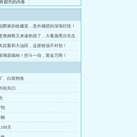
有都市的内卷
田=人生赢
章 伯爵家的收藏室，意外捕捞的深海巨怪！
章 老詹姆斯又来凑热闹了，大毒枭黑尔先生
章 失踪案和大油田，这座牧场不对劲！
章 探测器疯响！挖斗一动，黄金万两！
金矿、白斑狗鱼
我的祖先们
光
雪鸮
猞猁
100天