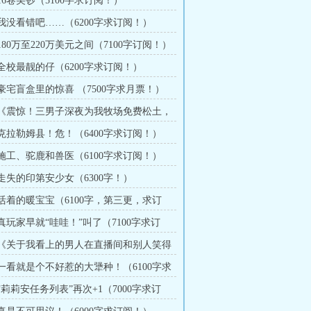
 16卷美钞（5100字求订阅！）
 我没看错吧……（6200字求订阅！）
 180万至220万美元之间（7100字订阅！）
 全校最靓的仔（6200字求订阅！）
 豪宅盲盒里的惊喜 （7500字求月票！）
章 《震惊！三男子深夜为我牧场免费松土，
……》
章 克拉勒姆县！危！（6400字求订阅！）
章 施工、驼鹿和兽医（6100字求订阅！）
 走失的印第安少女（6300字！）
章 活着的暖宝宝（6100字，第三更，求订
 真玩家早就“哇哇！”叫了（7100字求订
章 《关于我看上的男人在直播间和别人笑得
件事》
章 一看就是个不好惹的大犟种！（6100字求
 “莉莉安任务列表”再次+1（7000字求订