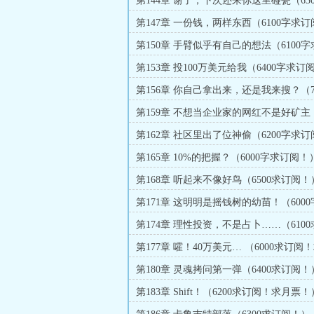
第144章 谢了，下次还来你这里碰瓷（63
阅！）
第147章 一份钱，两样东西（6100字求
第150章 手臂似乎有自己的想法（6100字
阅！）
第153章 投100万美元给我（6400字求订
第156章 你自己拿出来，还是我来搜？（7
订阅！）
第159章 不想当企业家的网红不是好矿主（
求订阅！）
第162章 社区里出了位神偷（6200字求
第165章 10%的把握？（6000字求订阅！
第168章 听起来不像好鸟（6500求订阅！
第171章 这明明是摇钱树的幼苗！（600
阅！）
第174章 理性投资，不是占卜……（6100
阅！）
第177章 嚯！40万美元… （6000求订阅
票！）
第180章 灵魂拷问第一弹（6400求订阅！
第183章 Shift！（6200求订阅！求月票！