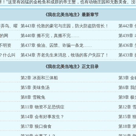
饼！”这里有凶猛的金枪鱼和成群的帝王蟹，也有动物庄园和无数美食。没
有吹过草场和海洋的风，还有满满一锅炖海鲜。日常+单女主+商业+悠闲种
《我在北美当地主》最新章节
乍弄鸟、曜
第443章 伦敦的豪宅与庄园，防火防盗防馆长！
第442
形的网
第440章 搬不完，真搬不完……
第439
不明资
第437章 偷油、囚禁、诈骗一条龙……
第436
嗯？什么叫
第434章 齐老先生来消息，牧场的客户失踪了！
第433
《我在北美当地主》正文目录
第2章 冰面和三体船
第3章 
第5章 美味鱼汤
第6章 
第8章 雪靴兔
第9章 极
第11章 物资不足恐惧症
第12章 
第14章 会有好事发生？
第15章 
第17章 狼口偷食
第18章 第