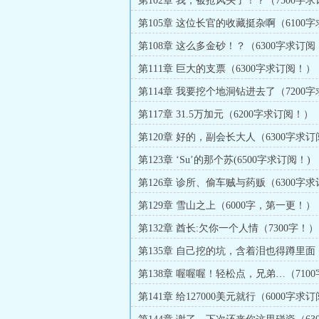
第102章 我，被抢风头了！？（7500字
第105章 这位长官的收藏挺杂啊（6100字
阅！）
第108章 这么多金砂！？（6300字求订阅
第111章 巨大的支票（6300字求订阅！）
第114章 我要挖个地洞钻进去了（7200字
阅！）
第117章 31.5万加元（6200字求订阅！）
第120章 好的，副会长大人（6300字求
第123章 ‘Su’的那个苏(6500字求订阅！)
第126章 诊所、偷车贼与药贩（6300字
第129章 雪山之上（6000字，第一更！）
第132章 酋长:欠你一个人情（7300字！）
第135章 自己挖的坑，含着泪也得蹲里面（
求订阅！）
第138章 喔喔喔！轻松点，兄弟…（710
阅！）
第141章 给127000美元就行（6000字求