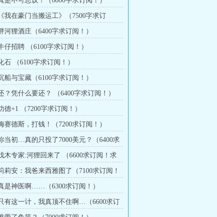
 真是不可思议！（6000字求订阅！）
 《我在豪门当搬运工》（7500字求订
 胖河狸酒庄（6400字求订阅！）
 牛仔招聘 （6100字求订阅！）
 化石 （6100字求订阅！）
 沉船与宝藏（6100字求订阅！）
 还？凭什么要还？ （6400字求订阅！）
 功德+1 （7200字求订阅！）
 梅赛德斯，打钱！（7200求订阅！）
 你当初…真的只投了7000美元？（6400求
月票）
 伐木专家:河狸回来了 （6600求订阅！求
章 莉莉安：我爸来西雅图了（7100求订阅！
）
 真是神医啊……（6300求订阅！）
章 只有这一计，我真顶不住啊…（6600求订
票！）