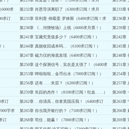
月票！）
第229章 简直是个怪兽！（7200求订阅！求月
第230
票！）
订阅！求
6000求
第232章 肖恩导演离职了（6300求订阅！求月
第233
票！）
票！）
00求订
第235章 菲利普·倒霉蛋·罗林斯（6400求订阅！求
第236
月票！）
第238章 《…河狸牧场》上线（6000求月票！）
第239
票！）
）
第241章 宝藏究竟值多少？（6400求订阅！）
第242
！）
第244章 真能收回成本吗… （6100求订阅！）
第245章
第247章 磁力仪的海底发现（6400求订阅！）
第248章
阅！）
第250章 这个探测信号，实在是太强了！（6400求
第251章
订阅！）
第253章 哗啦啦啦，金币出水（7000求订阅！）
第254章
第256章 还有……夹层？（6200求订阅！）
第257
（7200求
第259章 失踪的杰作！（8100求订阅！吐血……）
第260
阅！）
0求订
第262章 …你清高，你拿英国压我！（6400求订
第263章
阅！）
000字求
第265章 你当我开银行的？（7100求订阅！）
第266章
阅！）
求订
第268章 苟住，能赢！（7000求订阅！）
第269章