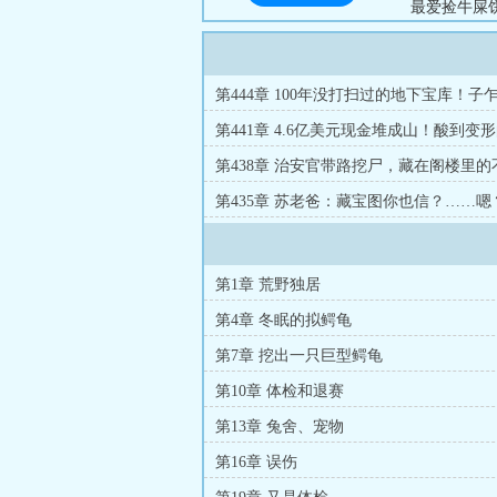
最爱捡牛屎
和焦虑，只
家...
第444章 100年没打扫过的地下宝库！子
变天目！
第441章 4.6亿美元现金堆成山！酸到变
友……
第438章 治安官带路挖尸，藏在阁楼里的
金！
第435章 苏老爸：藏宝图你也信？……
真找到了！？
第1章 荒野独居
第4章 冬眠的拟鳄龟
第7章 挖出一只巨型鳄龟
第10章 体检和退赛
第13章 兔舍、宠物
第16章 误伤