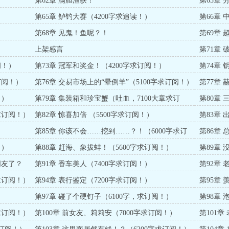
第62章 满舱渔获！
第63章
第65章 鲈钓大赛（4200字求追读！）
第66章
求收藏！
第68章 见鬼！鱼呢？！
第69章
上架感言
第71章
阅！）
第73章 冠军和奖金！（4200字求订阅！）
第74章
订阅！）
第76章 交易市场上的“晕倒羊”（5100字求订阅！）
第77章
！）
第79章 集装箱和珍宝蟹（吐血，7100大章求订
第80章
阅！）
求订阅！）
第82章 惊喜加倍 （5500字求订阅！）
第83章
票！）
第85章 你该不会……挖到……？！（6000字求订
第86章
阅！）
！）
第88章 赶海、象拔蚌！（5600字求订阅！）
第89章
朋友了？
第91章 香车美人（7400字求订阅！）
第92章 
求订阅！）
第94章 表行鉴定（7200字求订阅！）
第95章
）
第97章 碰了个硬钉子（6100字，求订阅！）
第98章
求订阅！）
第100章 前女友、莉莉安（7000字求订阅！）
第101章
阅！）