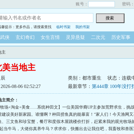
账号：
密码
温馨提示：更多作品，请搜索查找
临时书架
我的书架
武侠
玄幻奇幻
女生言情
灵异悬疑
二次元
历史军事
地主
北美当地主
良辰
类别：都市重生
状态：连载
6-08-06 02:52:27
最新章节：
第444章 100年没
宝库！子乍弄鸟、曜变天目！
地主简介：
牧场+淘金+美食......系统种田文】一位美国华裔UP主参加荒野求生，挑
营建设美好新家园。谁懂啊？种田捞鱼真的能暴富！“家人们！今天渔网又
鱼、三文鱼和珍宝蟹，餐厅和度假木屋跳楼价打折，赶紧来我的观光牧场旅
一起当牛马，大佬你真养牛马？求求你，快搬出去让我住吧，我畜牧和兽医