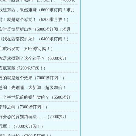
章 大海：线索？嗷呜一口…吃了。（7000求
月票！）
章 钱这东西，果然难赚（6600求订阅！求月
章 对！就是这个感觉！（6200求月票！）
章 实时反馈新鲜出炉（6000求订阅！求月
章 《我在西部挖恐龙》（6400求订阅！）
 启航出发前 （6100求订阅！）
 你居然找到了这个箱子？（6000求订
 海底宝藏 (7200求订阅！)
 要的就是这个效果（7000求订阅！）
章 总编！先别睡，大新闻…超级加倍！
订阅！）
章 一个半世纪前的赠与契约？（6500求订
 宁静之屿（7300求订阅！）
 好变态的躲猫猫玩法……（7000求订
 冠军！（7000求订阅！）