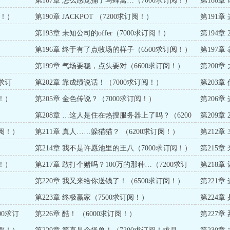
第187章 怎么感觉捅了马蜂窝…（7000求订阅！）
第188章
票！）
第190章 JACKPOT （7200求订阅！）
第191章
票！）
）
第193章 未知公司的offer（7000求订阅！）
第194章
）
第196章 终于有了点牧场的样子（6500求订阅！）
第197章
第199章 气场要稳，点头要对（6600求订阅！）
第200章
求订
第202章 靠成绩说话！（7000求订阅！）
第203章
阅！）
！）
第205章 金色传说？（7000求订阅！）
第206
第208章 …这人是住在热搜服务器上了吗？（6200
第209章
求订阅！）
订阅！）
第211章 真人……躲猫猫？ （6200求订阅！）
第212章
第214章 我不是许愿池里的王八（7000求订阅！）
第215
阅！）
！）
第217章 敢打个赌吗？100万的那种…（7200求订
第218
阅！）
订阅！）
）
第220章 我又来给你送钱了！（6500求订阅！）
第221章
第223章 终极赢家（7500求订阅！）
第224章
00求订
第226章 酷！ （6000求订阅！）
第227
阅！）