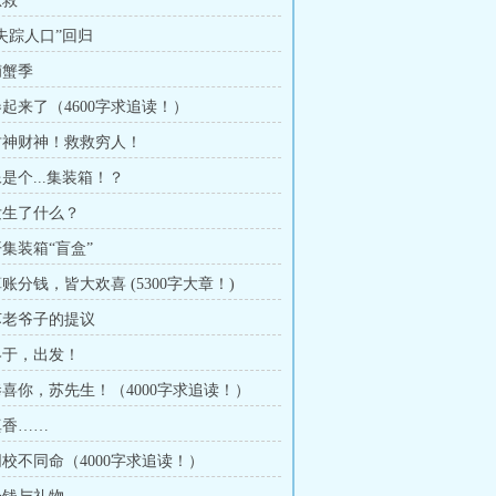
急救
“失踪人口”回归
捕蟹季
卷起来了（4600字求追读！）
 财神财神！救救穷人！
像是个...集装箱！？
 发生了什么？
开集装箱“盲盒”
算账分钱，皆大欢喜 (5300字大章！)
 苏老爷子的提议
 终于，出发！
 恭喜你，苏先生！（4000字求追读！）
真香……
同校不同命（4000字求追读！）