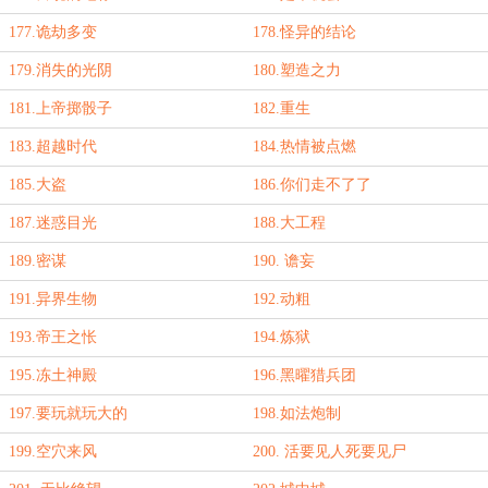
177.诡劫多变
178.怪异的结论
179.消失的光阴
180.塑造之力
181.上帝掷骰子
182.重生
183.超越时代
184.热情被点燃
185.大盗
186.你们走不了了
187.迷惑目光
188.大工程
189.密谋
190. 谵妄
191.异界生物
192.动粗
193.帝王之怅
194.炼狱
195.冻土神殿
196.黑曜猎兵团
197.要玩就玩大的
198.如法炮制
199.空穴来风
200. 活要见人死要见尸