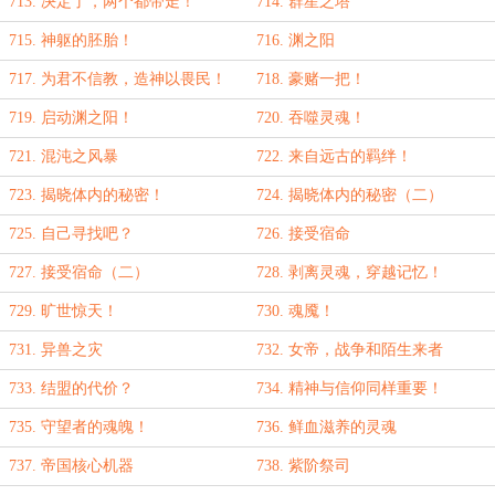
713. 决定了，两个都带走！
714. 群星之塔
715. 神躯的胚胎！
716. 渊之阳
717. 为君不信教，造神以畏民！
718. 豪赌一把！
719. 启动渊之阳！
720. 吞噬灵魂！
721. 混沌之风暴
722. 来自远古的羁绊！
723. 揭晓体内的秘密！
724. 揭晓体内的秘密（二）
725. 自己寻找吧？
726. 接受宿命
727. 接受宿命（二）
728. 剥离灵魂，穿越记忆！
729. 旷世惊天！
730. 魂魇！
731. 异兽之灾
732. 女帝，战争和陌生来者
733. 结盟的代价？
734. 精神与信仰同样重要！
735. 守望者的魂魄！
736. 鲜血滋养的灵魂
737. 帝国核心机器
738. 紫阶祭司