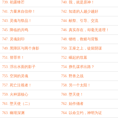
739. 初露锋芒
740. 我，就是原神！
741. 力量来自信仰！
742. 知道的人越少越好
743. 灵魂与祭品！
744. 献祭、引导、交流
745. 降临的共鸣
746. 真实存在，却毫无道理！
747. 灵魂刻印
748. 牺牲，救赎与背叛
749. 黑障区与两个身影
750. 王座之上，徒留阴谋
751. 替罪羊！
752. 崛起的坟墓
753. 浮出水面的影子
754. 挣扎谋求出路？
755. 空洞的灵魂
756. 野兽之战
757. 死亡注视者！
758. 另一个太阳！
759. 火种源核心
760. 堕天使！
761. 堕天使（二）
762. 始作俑者
763. 幽垠深渊
764. 以命立约，神明为证