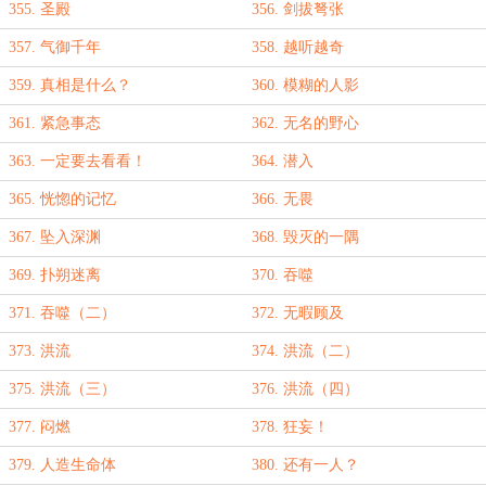
355. 圣殿
356. 剑拔弩张
357. 气御千年
358. 越听越奇
359. 真相是什么？
360. 模糊的人影
361. 紧急事态
362. 无名的野心
363. 一定要去看看！
364. 潜入
365. 恍惚的记忆
366. 无畏
367. 坠入深渊
368. 毁灭的一隅
369. 扑朔迷离
370. 吞噬
371. 吞噬（二）
372. 无暇顾及
373. 洪流
374. 洪流（二）
375. 洪流（三）
376. 洪流（四）
377. 闷燃
378. 狂妄！
379. 人造生命体
380. 还有一人？