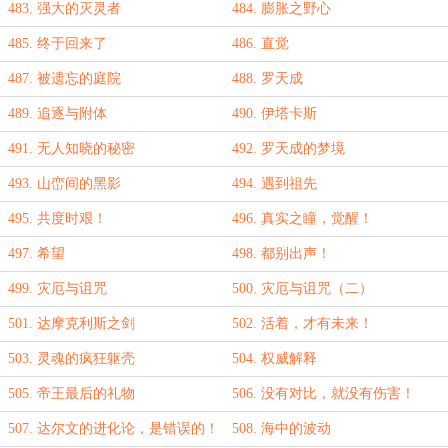
483. 强大的灭灵者
484. 膨胀之野心
485. 终于回来了
486. 直觉
487. 被遗忘的庭院
488. 罗天成
489. 追逐与附体
490. 伊塔卡斯
491. 无人知晓的秘密
492. 罗天成的梦境
493. 山峦间的黑影
494. 遇到祖先
495. 共度时艰！
496. 真实之瞳，觉醒！
497. 希望
498. 都别出声！
499. 灾厄与诅咒
500. 灾厄与诅咒（二）
501. 达摩克利斯之剑
502. 活着，才有未来！
503. 灵魂的疯狂躯壳
504. 权威解释
505. 帝王最后的礼物
506. 没有对比，就没有伤害！
507. 达尔文的进化论，是错误的！
508. 海中的波动