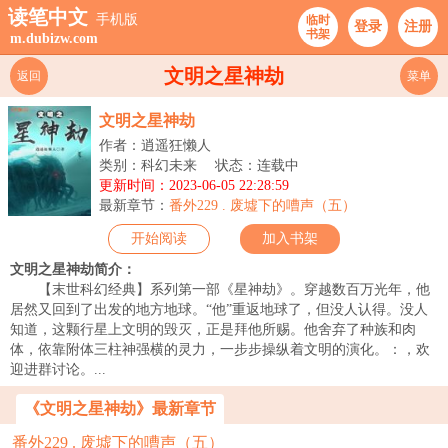
读笔中文
手机版
临时
登录
注册
书架
m.dubizw.com
文明之星神劫
返回
菜单
文明之星神劫
作者：逍遥狂懒人
类别：科幻未来
状态：连载中
更新时间：2023-06-05 22:28:59
最新章节：
番外229 . 废墟下的嘈声（五）
开始阅读
加入书架
文明之星神劫简介：
【末世科幻经典】系列第一部《星神劫》。穿越数百万光年，他
居然又回到了出发的地方地球。“他”重返地球了，但没人认得。没人
知道，这颗行星上文明的毁灭，正是拜他所赐。他舍弃了种族和肉
体，依靠附体三柱神强横的灵力，一步步操纵着文明的演化。：，欢
迎进群讨论。...
《文明之星神劫》最新章节
番外229 . 废墟下的嘈声（五）