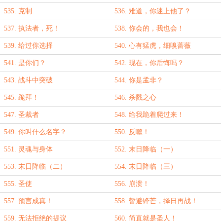
535. 克制
536. 难道，你迷上他了？
537. 执法者，死！
538. 你会的，我也会！
539. 给过你选择
540. 心有猛虎，细嗅蔷薇
541. 是你们？
542. 现在，你后悔吗？
543. 战斗中突破
544. 你是孟非？
545. 跪拜！
546. 杀戮之心
547. 圣裁者
548. 给我跪着爬过来！
549. 你叫什么名字？
550. 反噬！
551. 灵魂与身体
552. 末日降临（一）
553. 末日降临（二）
554. 末日降临（三）
555. 圣使
556. 崩溃！
557. 预言成真！
558. 暂避锋芒，择日再战！
559. 无法拒绝的提议
560. 简直就是圣人！