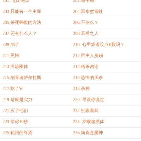
201. 无比绝望
202.城中城
203.只能有一个主宰
204.温水煮青蛙
205.杀死蚂蚁的方法
206.不信么？
207.还有什么人？
208.幕后之人
209.崩了
210. 心里难道没点B数吗？
211.黑塔
212.拜主人所赐
213.淬炼刚体
214.格杀勿论
215.削骨者萨尔拉斯
216.恐怖的压杀
217.吃了它
218.杀神
219.这就是实力
220. 早跟你说过
221.灭了他们
222.别跟着我
223.给你10秒
224. 罗睺噬灵体
225.轮回的终焉
226.简直是魔神