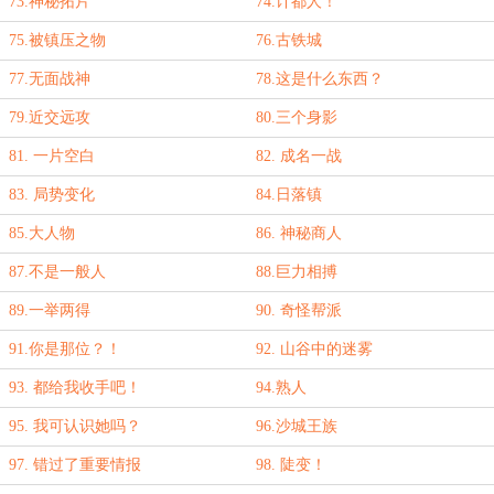
73.神秘拓片
74.计都人！
75.被镇压之物
76.古铁城
77.无面战神
78.这是什么东西？
79.近交远攻
80.三个身影
81. 一片空白
82. 成名一战
83. 局势变化
84.日落镇
85.大人物
86. 神秘商人
87.不是一般人
88.巨力相搏
89.一举两得
90. 奇怪帮派
91.你是那位？！
92. 山谷中的迷雾
93. 都给我收手吧！
94.熟人
95. 我可认识她吗？
96.沙城王族
97. 错过了重要情报
98. 陡变！