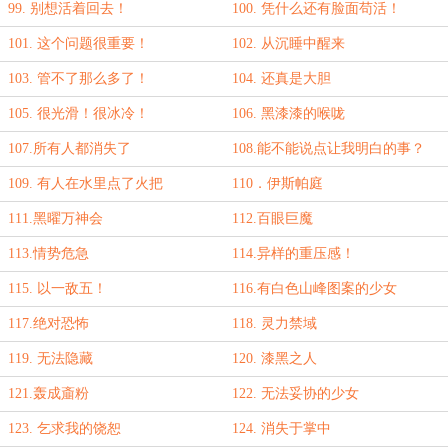
99. 别想活着回去！
100. 凭什么还有脸面苟活！
101. 这个问题很重要！
102. 从沉睡中醒来
103. 管不了那么多了！
104. 还真是大胆
105. 很光滑！很冰冷！
106. 黑漆漆的喉咙
107.所有人都消失了
108.能不能说点让我明白的事？
109. 有人在水里点了火把
110．伊斯帕庭
111.黑曜万神会
112.百眼巨魔
113.情势危急
114.异样的重压感！
115. 以一敌五！
116.有白色山峰图案的少女
117.绝对恐怖
118. 灵力禁域
119. 无法隐藏
120. 漆黑之人
121.轰成齑粉
122. 无法妥协的少女
123. 乞求我的饶恕
124. 消失于掌中