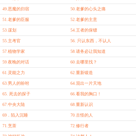
49.恶魔的归宿
50.老爹的心头之痛
51.老爹的臣服
52.老爹的主意
53.谋划
54.王者的保镖
55.主考官
56. 只认东西，不认人
57.植物学家
58.请务必让我知道
59.夜晚的对话
60.去哪里找？
61.灵能之力
62.重新锻造
63.男人的吩咐
64.混出一片天地
65. 死去的探子
66.看我的胸口！
67.中央大陆
68.重新认识
69．陷入沉睡
70.古怪的人
71.烹茶
72.修行者