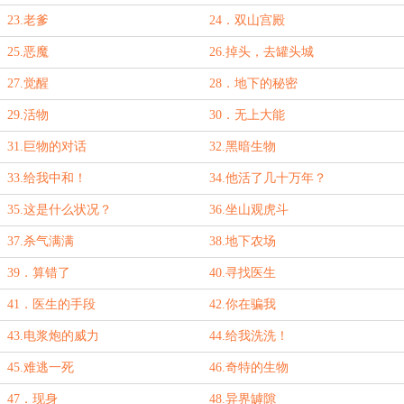
23.老爹
24．双山宫殿
25.恶魔
26.掉头，去罐头城
27.觉醒
28．地下的秘密
29.活物
30．无上大能
31.巨物的对话
32.黑暗生物
33.给我中和！
34.他活了几十万年？
35.这是什么状况？
36.坐山观虎斗
37.杀气满满
38.地下农场
39．算错了
40.寻找医生
41．医生的手段
42.你在骗我
43.电浆炮的威力
44.给我洗洗！
45.难逃一死
46.奇特的生物
47．现身
48.异界罅隙