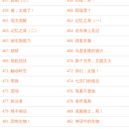
457. 真相（三）
458. 巨棺，开！
459. 难，太难了！
460. 阳瑞雪？
461. 宿主觉醒
462. 记忆之扉（一）
463. 记忆之扉（二）
464. 在你身上见过
465. 诞生新能力
466. 借套衣服
467. 脱狱
468. 马瑟多隆的诡计
469. 危机四伏
470. 那个月亮，又圆又大
471. 触动时空
472. 你们，太慢！
473. 带路
474. 七宗门的猜忌
475. 震动
476. 我看不透他
477. 执法者
478. 各怀鬼胎
479. 绝不相信
480. 圣殿骑士，死！
481. 恐怖生物！
482. 神话中的生物