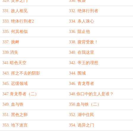
329. 灵界之门
330. 夜袭
331. 故人相见
332. 绝体行刑者
333. 绝体行刑者2
334. 杀人诛心
335. 何其相似
336. 阻止他
337. 挑衅
338. 腹背受敌！
339.消失
340. 在我这里
341.暗色天空
342. 帝王的理想
343. 挥之不去的阴影
344. 围城
345. 迟缓领域
346. 青龙尊者
347.青龙尊者（二）
348.你口中的主人是谁？
349. 血与铁
350.血与铁（二）
351. 黑色之卵
352. 湖中住民
353. 地下迷宫
354. 诡异之门