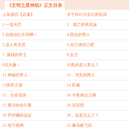
《文明之星神劫》正文目录
上架感言【必看】
关于科幻与玄幻的轮回
1.一道光芒
2．逃亡的两兄妹
3.你跟他们不同啊！
4.陌生的男人
5.这人有意思
6.自己绑自己吧
7. 孤独的帝王
8.女王
9没兴趣！
10真的是人类么？
11 神秘的男人
12．消失的两人
13身世之谜
14.臣服
15．生命温床
16.今夜难以入睡
17.展示给你们看
18.试试吧
19.乔伊娜的远征
20．这是怎么了？
21.地下路网
22.像鸟般飞跃