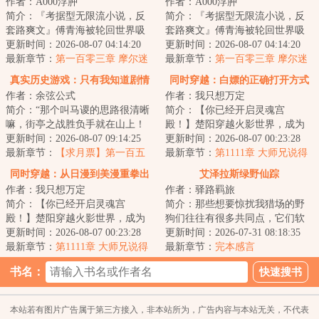
作者：A000浮肿
作者：A000浮肿
简介：『考据型无限流小说，反
简介：『考据型无限流小说，反
套路爽文』傅青海被轮回世界吸
套路爽文』傅青海被轮回世界吸
入了，当他目睹了异形大战食死
更新时间：2026-08-07 04:14:20
入了，当他目睹了异形大战食死
更新时间：2026-08-07 04:14:20
徒、绝地武士大...
最新章节：
第一百零三章 摩尔迷
徒、绝地武士大...
最新章节：
第一百零三章 摩尔迷
踪
踪
真实历史游戏：只有我知道剧情
同时穿越：白嫖的正确打开方式
作者：余弦公式
作者：我只想万定
简介：“那个叫马谡的思路很清晰
简介：【你已经开启灵魂宫
嘛，街亭之战胜负手就在山上！
殿！】楚阳穿越火影世界，成为
连山都不敢占的，都是庸才，根
更新时间：2026-08-07 09:14:25
千手一族一员，但似乎穿越的有
更新时间：2026-08-07 00:23:28
本不足为虑！...
最新章节：
【求月票】第一百五
点早，穿越忍村都还...
最新章节：
第1111章 大师兄说得
十章 蜀汉第一神匠的下落
对
同时穿越：从日漫到美漫重拳出
艾泽拉斯绿野仙踪
作者：我只想万定
作者：驿路羁旅
击
简介：【你已经开启灵魂宫
简介：那些想要惊扰我猎场的野
殿！】楚阳穿越火影世界，成为
狗们往往有很多共同点，它们软
千手一族一员，但似乎穿越的有
更新时间：2026-08-07 00:23:28
弱、鲁莽、怯懦...甚至不好吃，可
更新时间：2026-07-31 08:18:35
点早，穿越忍村都还...
最新章节：
第1111章 大师兄说得
在大自然的...
最新章节：
完本感言
对
书名：
本站若有图片广告属于第三方接入，非本站所为，广告内容与本站无关，不代表