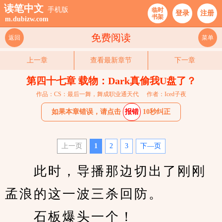
读笔中文
手机版
临时
登录
注册
书架
m.dubizw.com
免费阅读
返回
菜单
上一章
查看最新章节
下一章
第四十七章 载物：Dark真偷我U盘了？
作品：CS：最后一舞，舞成职业通天代
作者：Iced子夜
如果本章错误，请点击
报错
10秒纠正
上一页
1
2
3
下—页
　　此时，导播那边切出了刚刚
孟浪的这一波三杀回防。
　　石板爆头一个！