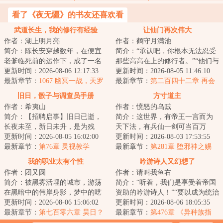
看了《夜无疆》的书友还喜欢看
武道长生，我的修行有经验
让仙门再次伟大
作者：湖上明月亮
作者：鹤守月满池
简介：陈长安穿越数年，在便宜
简介：“承认吧，你根本无法忍受
老爹临死前的运作下，成了一名
那些高高在上的修行者。”“他们与
不入册的差役替补。世道艰难，
更新时间：2026-08-06 12:17:33
我们不同，我们的情感无法共
更新时间：2026-08-05 11:46:10
命比纸薄。本打...
最新章节：
1067 幽冥一战，天罗
通，我们的...
最新章节：
第二百四十二章 再会
出手
明幽！
旧日，骰子与调查员手册
方寸道主
作者：希夷山
作者：愤怒的乌贼
简介：【招聘启事】旧日已逝，
简介：这世界，有帝王一言而为
长夜未至，新日未升，是为残
天下法，有兵仙一剑可当百万
昼。在这个神灾多得像路边野狗
更新时间：2026-08-05 16:02:00
师，有儒圣一卷春秋定纲常，有
更新时间：2026-08-03 17:53:55
的时代，有人试图...
最新章节：
第76章 灵视教学
道尊一指长青演造...
最新章节：
第281章 堕邪神之赐
（下）
我的职业太有个性
吟游诗人又幻想了
作者：团又圆
作者：请叫我鱼右
简介：被黑雾活埋的城市，游荡
简介：“听着，我们是享受着帝国
在黑暗中的伟岸身影，梦中的呓
资助的吟游诗人！”“要以成为统治
语，如山岳的金属残骸，这是一
更新时间：2026-08-06 15:06:02
者的喉舌、贵族们的传声筒为己
更新时间：2026-08-06 18:05:35
个疯狂的世界，...
最新章节：
第七百零六章 昊日？
任。既然...
最新章节：
第476章 《异种族指
终墟？黑白流光？
南：主母们的果园》（4k）