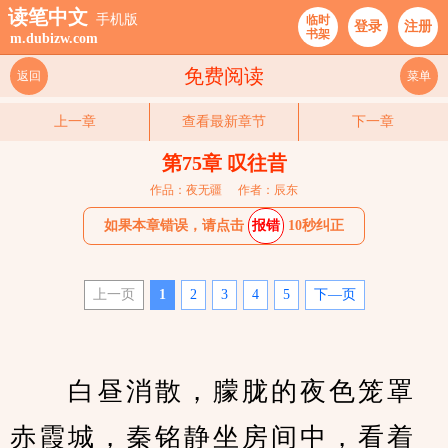
读笔中文
手机版
临时
登录
注册
书架
m.dubizw.com
免费阅读
返回
菜单
上一章
查看最新章节
下一章
第75章 叹往昔
作品：夜无疆
作者：辰东
如果本章错误，请点击
报错
10秒纠正
上一页
1
2
3
4
5
下—页
　　白昼消散，朦胧的夜色笼罩
赤霞城，秦铭静坐房间中，看着