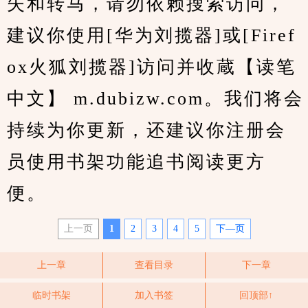
失和转马，请勿依赖搜索访问，
建议你使用[华为刘揽器]或[Firef
ox火狐刘揽器]访问并收蔵【读笔
中文】 m.dubizw.com。我们将会
持续为你更新，还建议你注册会
员使用书架功能追书阅读更方
便。
上一页
1
2
3
4
5
下—页
上一章
查看目录
下一章
临时书架
加入书签
回顶部↑