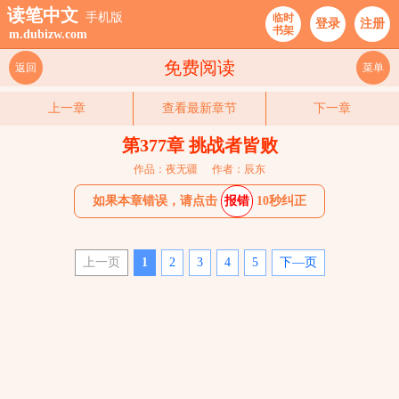
读笔中文
手机版
临时
登录
注册
书架
m.dubizw.com
免费阅读
返回
菜单
上一章
查看最新章节
下一章
第377章 挑战者皆败
作品：夜无疆
作者：辰东
如果本章错误，请点击
报错
10秒纠正
上一页
1
2
3
4
5
下—页