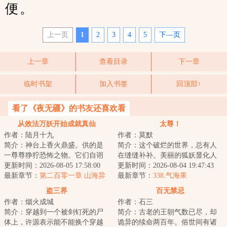
便。
上一页
1
2
3
4
5
下—页
上一章
查看目录
下一章
临时书架
加入书签
回顶部↑
看了《夜无疆》的书友还喜欢看
从效法万妖开始成就真仙
太尊！
作者：陆月十九
作者：莫默
简介：神台上香火鼎盛。供的是
简介：这个破烂的世界，总有人
一尊尊狰狞恐怖之物。它们自诩
在缝缝补补。美丽的狐妖显化人
为仙，不死不灭。林舒认真翻阅
更新时间：2026-08-05 17:58:00
身，毛茸茸的尾巴在身后摇曳生
更新时间：2026-08-04 19:47:43
着仙法。他没有...
最新章节：
第二百零一章 山海异
姿，望着少年：...
最新章节：
338.气海果
宝，神秘助力
盗三界
百无禁忌
作者：烟火成城
作者：石三
简介：穿越到一个被剑钉死的尸
简介：古老的王朝气数已尽，却
体上，许源表示能不能换个穿越
诡异的续命两百年。俗世间有诸