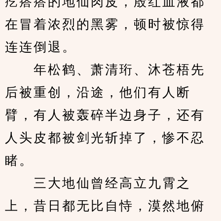
疙瘩瘩的地仙肉皮，殷红血液都
在冒着浓烈的黑雾，顿时被惊得
连连倒退。
　　年松鹤、萧清珩、沐苍梧先
后被重创，沿途，他们有人断
臂，有人被轰碎半边身子，还有
人头皮都被剑光斩掉了，惨不忍
睹。
　　三大地仙曾经高立九霄之
上，昔日都无比自恃，漠然地俯