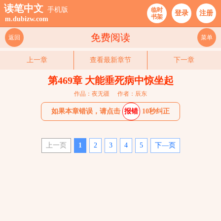
读笔中文
手机版
临时
登录
注册
书架
m.dubizw.com
免费阅读
返回
菜单
上一章
查看最新章节
下一章
第469章 大能垂死病中惊坐起
作品：夜无疆
作者：辰东
如果本章错误，请点击
报错
10秒纠正
上一页
1
2
3
4
5
下—页