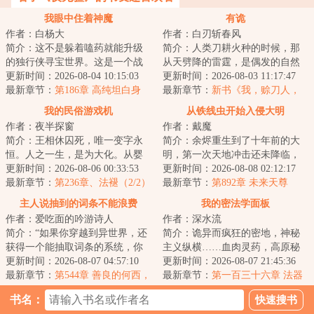
我眼中住着神魔
有诡
作者：白杨大
作者：白刃斩春风
简介：这不是躲着嗑药就能升级
简介：人类刀耕火种的时候，那
的独行侠寻宝世界。这是一个战
从天劈降的雷霆，是偶发的自然
队为王、团战对决的群像玄幻世
更新时间：2026-08-04 10:15:03
现象，亦是鬼神的怒火。老者离
更新时间：2026-08-03 11:17:47
界……撩你，是...
最新章节：
第186章 高纯坦白身
世以后，阳台上...
最新章节：
新书《我，赊刀人，
份，画大饼
斗鬼神》已发
我的民俗游戏机
从铁线虫开始入侵大明
作者：夜半探窗
作者：戴魔
简介：王相休囚死，唯一变字永
简介：余烬重生到了十年前的大
恒。人之一生，是为大化。从婴
明，第一次天地冲击还未降临，
孩，至少壮，到老耄，最后也逃
更新时间：2026-08-06 00:33:53
万妖没有彻底复苏，倭寇还未彻
更新时间：2026-08-08 02:12:17
不开死亡。许峰...
最新章节：
第236章、法褪（2/2）
底携百鬼登陆，...
最新章节：
第892章 未来天尊
主人说抽到的词条不能浪费
我的密法学面板
作者：爱吃面的吟游诗人
作者：深水流
简介：“如果你穿越到异世界，还
简介：诡异而疯狂的密地，神秘
获得一个能抽取词条的系统，你
主义纵横……血肉灵药，高原秘
会怎么选？”“A、破除家族诅咒，
更新时间：2026-08-07 04:57:10
辛，献祭仪轨，充满大恐怖的神
更新时间：2026-08-07 21:45:36
重振昔日...
最新章节：
第544章 善良的何西，
佛。宏大而震撼...
最新章节：
第一百三十六章 法器
贴心的考虑
（求订阅月票）
书名：