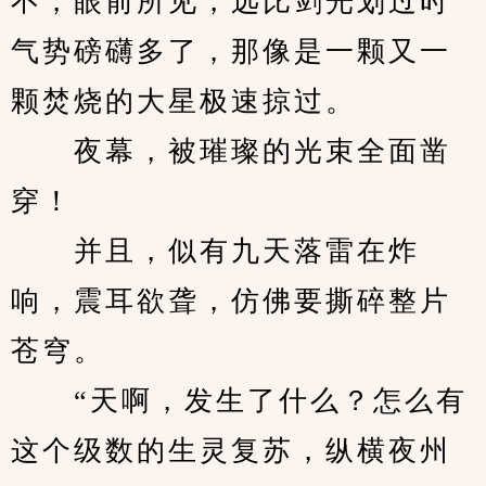
不，眼前所见，远比剑光划过时
气势磅礴多了，那像是一颗又一
颗焚烧的大星极速掠过。
　　夜幕，被璀璨的光束全面凿
穿！
　　并且，似有九天落雷在炸
响，震耳欲聋，仿佛要撕碎整片
苍穹。
　　“天啊，发生了什么？怎么有
这个级数的生灵复苏，纵横夜州