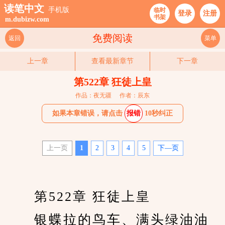
读笔中文
手机版
临时
登录
注册
书架
m.dubizw.com
免费阅读
返回
菜单
上一章
查看最新章节
下一章
第522章 狂徒上皇
作品：夜无疆
作者：辰东
如果本章错误，请点击
报错
10秒纠正
上一页
1
2
3
4
5
下—页
　　第522章 狂徒上皇
　　银蝶拉的鸟车、满头绿油油