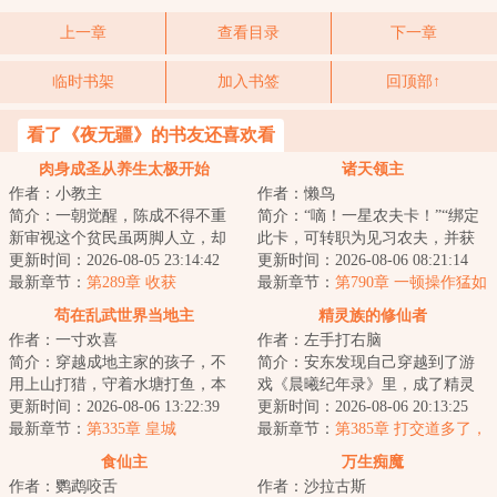
上一章
查看目录
下一章
临时书架
加入书签
回顶部↑
看了《夜无疆》的书友还喜欢看
肉身成圣从养生太极开始
诸天领主
作者：小教主
作者：懒鸟
简介：一朝觉醒，陈成不得不重
简介：“嘀！一星农夫卡！”“绑定
新审视这个贫民虽两脚人立，却
此卡，可转职为见习农夫，并获
与待宰牲口无异的世界……人
更新时间：2026-08-05 23:14:42
得职业天赋所耕种的土地肥沃度
更新时间：2026-08-06 08:21:14
祸，诡厄，天倾…...
最新章节：
第289章 收获
被动增加%...
最新章节：
第790章 一顿操作猛如
虎
苟在乱武世界当地主
精灵族的修仙者
作者：一寸欢喜
作者：左手打右脑
简介：穿越成地主家的孩子，不
简介：安东发现自己穿越到了游
用上山打猎，守着水塘打鱼，本
戏《晨曦纪年录》里，成了精灵
身就是撞大运。不料，竟然还有
更新时间：2026-08-06 13:22:39
族的一员。好消息：长生种，寿
更新时间：2026-08-06 20:13:25
补贴系统。《铁...
最新章节：
第335章 皇城
命悠久。坏消息...
最新章节：
第385章 打交道多了，
自然就了解了
食仙主
万生痴魔
作者：鹦鹉咬舌
作者：沙拉古斯