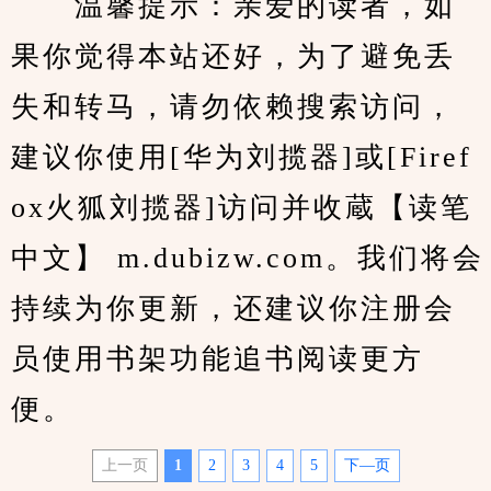
　　温馨提示：亲爱的读者，如
果你觉得本站还好，为了避免丢
失和转马，请勿依赖搜索访问，
建议你使用[华为刘揽器]或[Firef
ox火狐刘揽器]访问并收蔵【读笔
中文】 m.dubizw.com。我们将会
持续为你更新，还建议你注册会
员使用书架功能追书阅读更方
便。
上一页
1
2
3
4
5
下—页