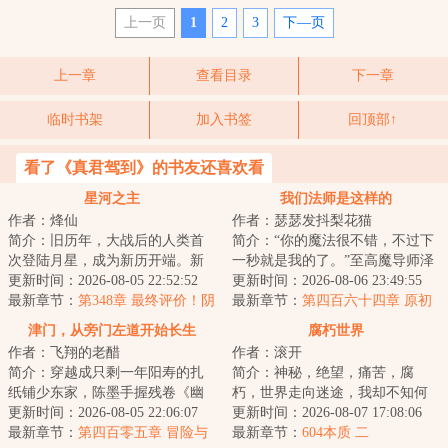
上一页
1
2
3
下—页
上一章
查看目录
下一章
临时书架
加入书签
回顶部↑
看了《真君驾到》的书友还喜欢看
星河之主
我们法师是这样的
作者：烽仙
作者：瑟瑟发抖梨花猫
简介：旧历年，大战后的人类首
简介：“你的魔法很不错，不过下
次登陆月星，成为新历开端。新
一秒就是我的了。”至高魔导师泽
历年，月星人口超过亿，人类诞
更新时间：2026-08-05 22:52:52
利尔。穿越到剑与魔法的异世
更新时间：2026-08-06 23:49:55
生第一位星空武...
最新章节：
第348章 最终评价！阴
界，泽利尔获...
最新章节：
第四百六十四章 原初
谋【万字求票】
强化
津门，从旁门左道开始长生
腐朽世界
作者：飞翔的老醋
作者：滚开
简介：穿越成只剩一年阳寿的扎
简介：神秘，绝望，痛苦，腐
纸铺少东家，陈墨手握残卷《幽
朽，世界走向迷途，我却不知何
冥扎纸术》，于白事街中挣扎求
更新时间：2026-08-05 22:06:07
去何从。来到一个正在走向末路
更新时间：2026-08-07 17:08:06
生。直到那夜，...
最新章节：
第四百零五章 冒险与
的世界，危机四伏...
最新章节：
604本质 二