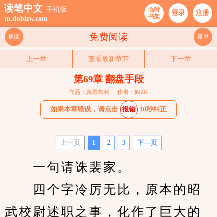
读笔中文
手机版
临时
登录
注册
书架
m.dubizw.com
免费阅读
返回
菜单
上一章
查看最新章节
下一章
第69章 翻盘手段
作品：真君驾到
作者：阎ZK
如果本章错误，请点击
报错
10秒纠正
上一页
1
2
3
下—页
　　一句请诛裴家。
　　四个字冷厉无比，原本的昭
武校尉述职之事，化作了巨大的