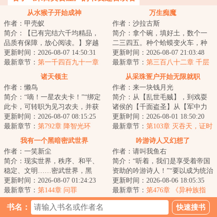
从水猴子开始成神
万生痴魔
作者：甲壳蚁
作者：沙拉古斯
简介：【已有完结六千均精品，
简介：拿个碗，填好土，数个一
品质有保障，放心阅读。】穿越
二三四五。种个蛤蟆变火车，种
成渔民，船还被抢了，怎么办？
更新时间：2026-08-07 14:50:31
颗毛豆变老虎。种出一身好手
更新时间：2026-08-07 21:03:48
饥寒交迫的梁渠...
最新章节：
第一千四百九十一章
艺，一生享福不受...
最新章节：
第三百八十二章 千层
鲶鱼吞象，八方到来（6k8）
笼啸
诸天领主
从采珠疍户开始无限就职
作者：懒鸟
作者：来一块钱月光
简介：“嘀！一星农夫卡！”“绑定
简介：从【乱世毛贼】，到戏耍
此卡，可转职为见习农夫，并获
诸侯的【千面盗圣】从【军中力
得职业天赋所耕种的土地肥沃度
更新时间：2026-08-07 08:15:25
士】，到肉身镇狱的【见神宗
更新时间：2026-08-01 18:50:20
被动增加%...
最新章节：
第792章 降智光环
师】从【赏金刀客...
最新章节：
第103章 灭吞天，证时
空之主，清理诸天！
我有一个黑暗密武世界
吟游诗人又幻想了
作者：一笑新尘
作者：请叫我鱼右
简介：现实世界，秩序、和平、
简介：“听着，我们是享受着帝国
稳定、文明……密武世界，黑
资助的吟游诗人！”“要以成为统治
暗、危险、灰烬、畸变陈峰穿越
更新时间：2026-08-07 01:24:23
者的喉舌、贵族们的传声筒为己
更新时间：2026-08-06 18:05:35
而来，成为锦城大...
最新章节：
第144章 问罪
任。既然...
最新章节：
第476章 《异种族指
南：主母们的果园》（4k）
书名：