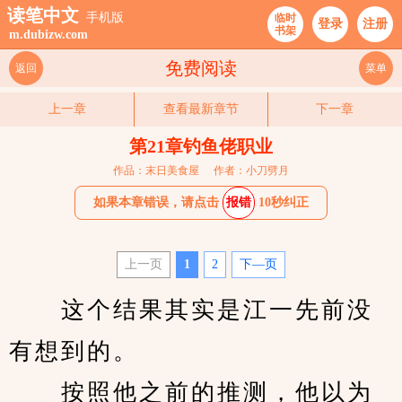
读笔中文
手机版
临时
登录
注册
书架
m.dubizw.com
免费阅读
返回
菜单
上一章
查看最新章节
下一章
第21章钓鱼佬职业
作品：末日美食屋
作者：小刀劈月
如果本章错误，请点击
报错
10秒纠正
上一页
1
2
下—页
　　这个结果其实是江一先前没
有想到的。
　　按照他之前的推测，他以为