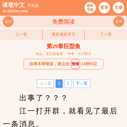
读笔中文
手机版
临时
登录
注册
书架
m.dubizw.com
免费阅读
返回
菜单
上一章
查看最新章节
下一章
第29章巨型鱼
作品：末日美食屋
作者：小刀劈月
如果本章错误，请点击
报错
10秒纠正
上一页
1
2
下—页
　　出事了？？？
　　江一打开群，就看见了最后
一条消息。