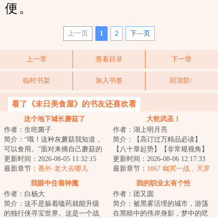
便。
上一页
1
2
下—页
上一章
查看目录
下一章
临时书架
加入书签
回顶部↑
看了《末日美食屋》的书友还喜欢看
这个地下城长蘑菇了
大乾武圣！
作者：生吃菌子
作者：湖上明月亮
简介：“哦！这种灰蘑菇我知道，
简介：【高订过万精品必读】
可以食用。”面对来摘自己蘑菇的
【八十章起势】【非常规视角】
冒险者，林珺默默在那丛灰蘑菇
更新时间：2026-08-05 11:32:15
陈平安穿越数年，在便宜老爹临
更新时间：2026-08-06 12:17:33
里催生出了...
最新章节：
番外·老大去哪儿
死前的运作下，成...
最新章节：
1067 幽冥一战，天罗
（下）
出手
我眼中住着神魔
我的职业太有个性
作者：白杨大
作者：团又圆
简介：这不是躲着嗑药就能升级
简介：被黑雾活埋的城市，游荡
的独行侠寻宝世界。这是一个战
在黑暗中的伟岸身影，梦中的呓