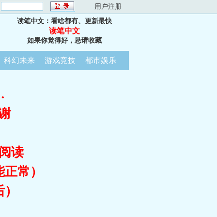
：
用户注册
读笔中文：看啥都有、更新最快
读笔中文
如果你觉得好，恳请收藏
科幻未来
游戏竞技
都市娱乐
…
谢
阅读
能正常）
后）