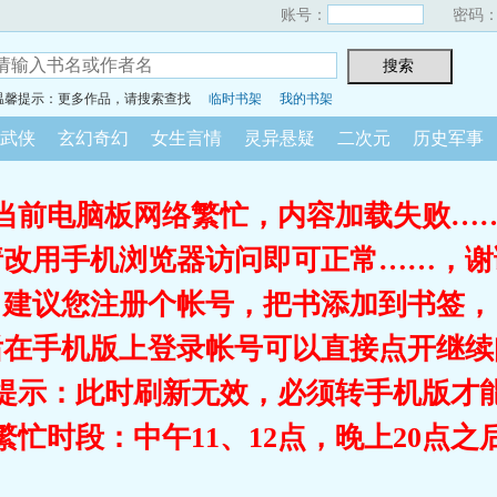
账号：
密码
温馨提示：更多作品，请搜索查找
临时书架
我的书架
武侠
玄幻奇幻
女生言情
灵异悬疑
二次元
历史军事
当前电脑板网络繁忙，内容加载失败…
请改用手机浏览器访问即可正常……，谢
建议您注册个帐号，把书添加到书签，
后在手机版上登录帐号可以直接点开继续
提示：此时刷新无效，必须转手机版才
繁忙时段：中午11、12点，晚上20点之