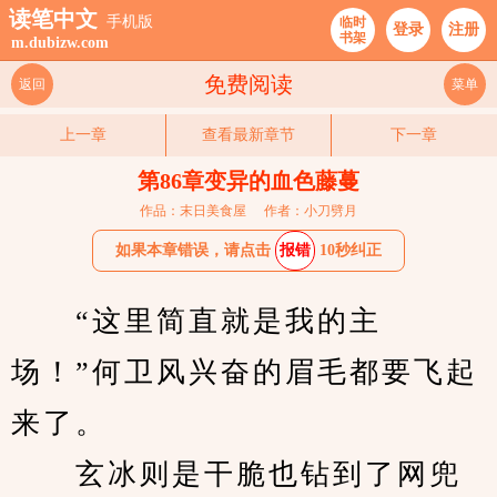
读笔中文
手机版
临时
登录
注册
书架
m.dubizw.com
免费阅读
返回
菜单
上一章
查看最新章节
下一章
第86章变异的血色藤蔓
作品：末日美食屋
作者：小刀劈月
如果本章错误，请点击
报错
10秒纠正
　　“这里简直就是我的主
场！”何卫风兴奋的眉毛都要飞起
来了。
　　玄冰则是干脆也钻到了网兜