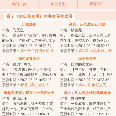
临时书架
加入书签
回顶部↑
看了《末日美食屋》的书友还喜欢看
元始法则
巫师：从合成宝石开始
作者：飞天鱼
作者：橘猫龙
简介：星空中的“道城”，修行最初
简介：探索未知，追寻真理，超
的萌芽之地“祖洲”，浩瀚宇宙水之
越生死，掌控人心，是为巫师。
起源“神仓古泽”，虚暗禁区“战斧
更新时间：2026-08-06 16:21:59
在这个资源相对匮乏的巫师世界
更新时间：2026-08-07 00:50:37
座...
最新章节：
第一千二百四十章 迎
之中，穿越者洛...
最新章节：
第67章 末法时代，诸
战姜难
圣告别，此世陷入倒计时！
我的诡异人生
我不是领主
作者：白刃斩春风
作者：自律的火龙果
简介：“欢迎来到完美人生模拟
简介：【中世纪、领主、异种
器！”“你可选择模拟自己或他人的
族、神明、海盗、巨龙......】身为
人生，以此寻求诸多人生难题的
更新时间：2026-08-03 10:50:05
马匪头子，林恩本没有改变这个
更新时间：2026-07-28 14:35:16
解决方案！...
最新章节：
新书《我，赊刀人，
时代的义务。...
最新章节：
第406章 奥托之死
斗鬼神》已发
道起五脏观：我在九十年代当天
国术：从人肉沙袋到武道通神
作者：荆山出玉
作者：冲浪熊猫
师
简介：五浊恶世，绛火焚魔！穿
简介：一觉醒来，陈锋穿越到了
越到一九九五年的齐云，在一次
三十年代的旧上海，成了闸北贫
山村的婚宴上。一则关于“神仙
更新时间：2026-08-06 00:49:15
民，在黑拳场当人肉桩。斧头社
更新时间：2026-08-06 23:21:13