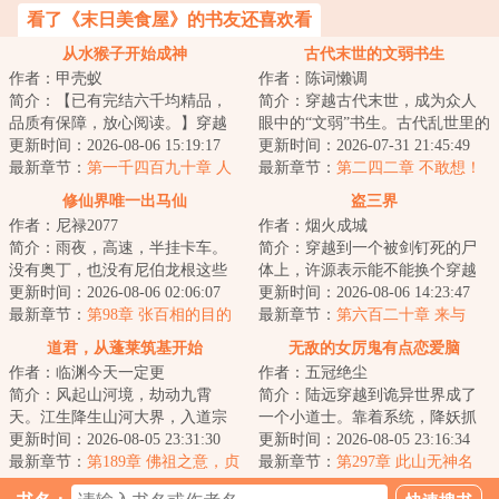
看了《末日美食屋》的书友还喜欢看
从水猴子开始成神
古代末世的文弱书生
作者：甲壳蚁
作者：陈词懒调
简介：【已有完结六千均精品，
简介：穿越古代末世，成为众人
品质有保障，放心阅读。】穿越
眼中的“文弱”书生。古代乱世里的
成渔民，船还被抢了，怎么办？
更新时间：2026-08-06 15:19:17
逃生、打怪、基建文。...
更新时间：2026-07-31 21:45:49
饥寒交迫的梁渠...
最新章节：
第一千四百九十章 人
最新章节：
第二四二章 不敢想！
生且自由（6k2）
修仙界唯一出马仙
盗三界
作者：尼禄2077
作者：烟火成城
简介：雨夜，高速，半挂卡车。
简介：穿越到一个被剑钉死的尸
没有奥丁，也没有尼伯龙根这些
体上，许源表示能不能换个穿越
洋玩意。只有一只穿着雨衣的黄
更新时间：2026-08-06 02:06:07
对象，否则自己一附身就又又又
更新时间：2026-08-06 14:23:47
皮耗子用脑袋顶...
最新章节：
第98章 张百相的目的
死了。面对这位...
最新章节：
第六百二十章 来与
回！
道君，从蓬莱筑基开始
无敌的女厉鬼有点恋爱脑
作者：临渊今天一定更
作者：五冠绝尘
简介：风起山河境，劫动九霄
简介：陆远穿越到诡异世界成了
天。江生降生山河大界，入道宗
一个小道士。靠着系统，降妖抓
蓬莱，八岁许道、四载识文、六
更新时间：2026-08-05 23:31:30
鬼在关外这一地界小有名气。直
更新时间：2026-08-05 23:16:34
载春秋已天道筑基...
最新章节：
第189章 佛祖之意，贞
到有一天出任务...
最新章节：
第297章 此山无神名
龙菩萨