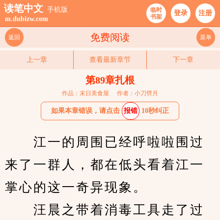
读笔中文
手机版
临时
登录
注册
书架
m.dubizw.com
免费阅读
返回
菜单
上一章
查看最新章节
下一章
第89章扎根
作品：末日美食屋
作者：小刀劈月
如果本章错误，请点击
报错
10秒纠正
　　江一的周围已经呼啦啦围过
来了一群人，都在低头看着江一
掌心的这一奇异现象。
　　汪晨之带着消毒工具走了过