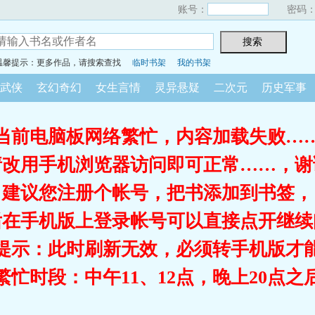
账号：
密码
温馨提示：更多作品，请搜索查找
临时书架
我的书架
武侠
玄幻奇幻
女生言情
灵异悬疑
二次元
历史军事
当前电脑板网络繁忙，内容加载失败…
请改用手机浏览器访问即可正常……，谢
建议您注册个帐号，把书添加到书签，
后在手机版上登录帐号可以直接点开继续
提示：此时刷新无效，必须转手机版才
繁忙时段：中午11、12点，晚上20点之