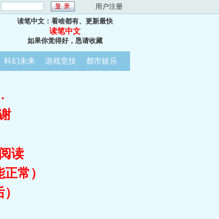
：
用户注册
读笔中文：看啥都有、更新最快
读笔中文
如果你觉得好，恳请收藏
科幻未来
游戏竞技
都市娱乐
…
谢
阅读
能正常）
后）