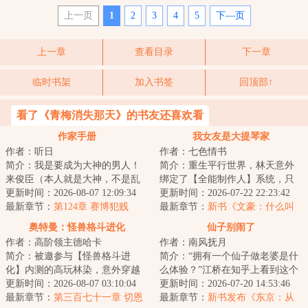
上一页
1
2
3
4
5
下—页
上一章
查看目录
下一章
临时书架
加入书签
回顶部↑
看了《青梅消失那天》的书友还喜欢看
作家手册
我女友是大提琴家
作者：听日
作者：七色情书
简介：我是要成为大神的男人！
简介：重生平行世界，林天意外
来俊臣（本人就是大神，不是乱
绑定了【全能制作人】系统，只
写）...
更新时间：2026-08-07 12:09:34
要绑定搭档，将其培养成超级“偶
更新时间：2026-07-22 22:23:42
最新章节：
第124章 赛博犯贱
像”，自己就...
最新章节：
新书《文豪：什么叫
别人家的孩子啊》已发~
奥特曼：怪兽格斗进化
仙子别闹了
作者：高阶领主德哈卡
作者：南风抚月
简介：被邀参与【怪兽格斗进
简介：“拥有一个仙子做老婆是什
化】内测的高玩林染，意外穿越
么体验？”江桥在知乎上看到这个
到了奥特世界，却发现这个世界
更新时间：2026-08-07 03:10:04
问题，边哭边回答。“不能抽烟，
更新时间：2026-07-20 14:53:46
很不对劲。要问为...
最新章节：
第三百七十一章 切恩
不能喝酒...
最新章节：
新书发布《东京：从