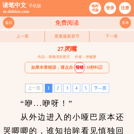
读笔中文
手机版
临时
登录
注册
书架
m.dubizw.com
免费阅读
返回
菜单
上一章
查看最新章节
下一章
27.闭嘴
作品：青梅消失那天
作者：伊巍蟹
如果本章错误，请点击
报错
10秒纠正
上一页
1
2
3
4
5
下—页
　　“咿...咿呀！”
　　从外边进入的小哑巴原本还
哭唧唧的，谁知抬眸看见慎独回