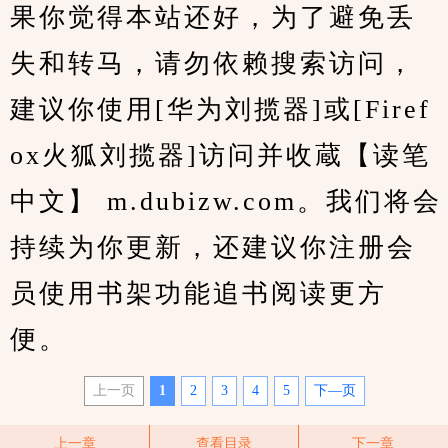
果你觉得本站还好，为了避免丢
失和转马，请勿依赖搜索访问，
建议你使用[华为刘揽器]或[Firef
ox火狐刘揽器]访问并收蔵【读笔
中文】 m.dubizw.com。我们将会
持续为你更新，还建议你注册会
员使用书架功能追书阅读更方
便。
上一页
1
2
3
4
5
下—页
上一章
查看目录
下一章