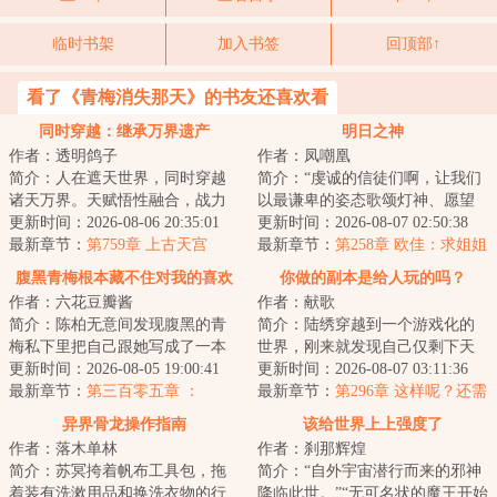
临时书架
加入书签
回顶部↑
看了《青梅消失那天》的书友还喜欢看
同时穿越：继承万界遗产
明日之神
作者：透明鸽子
作者：凤嘲凰
简介：人在遮天世界，同时穿越
简介：“虔诚的信徒们啊，让我们
诸天万界。天赋悟性融合，战力
以最谦卑的姿态歌颂灯神、愿望
无限叠加。五倍同级战力，你说
更新时间：2026-08-06 20:35:01
之神、奇迹之神、星辰之子、永
更新时间：2026-08-07 02:50:38
我只是凡体而已...
最新章节：
第759章 上古天宫
恒晨曦、光之...
最新章节：
第258章 欧佳：求姐姐
收收味，别念了
腹黑青梅根本藏不住对我的喜欢
你做的副本是给人玩的吗？
作者：六花豆瓣酱
作者：献歌
简介：陈柏无意间发现腹黑的青
简介：陆绣穿越到一个游戏化的
梅私下里把自己跟她写成了一本
世界，刚来就发现自己仅剩下天
禁忌小说中的男女主？当这个秘
更新时间：2026-08-05 19:00:41
可活了。她不敢下副本赚生存天
更新时间：2026-08-07 03:11:36
密无意间被撞破...
最新章节：
第三百零五章 ：
数，因为不适应...
最新章节：
第296章 这样呢？还需
知“足”常乐（4k）
要三年？(一万二求下月票……)
异界骨龙操作指南
该给世界上上强度了
作者：落木单林
作者：刹那辉煌
简介：苏冥挎着帆布工具包，拖
简介：“自外宇宙潜行而来的邪神
着装有洗漱用品和换洗衣物的行
降临此世。”“无可名状的魔王开始