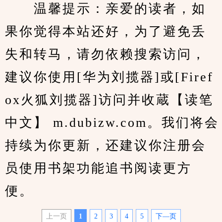
　　温馨提示：亲爱的读者，如
果你觉得本站还好，为了避免丢
失和转马，请勿依赖搜索访问，
建议你使用[华为刘揽器]或[Firef
ox火狐刘揽器]访问并收蔵【读笔
中文】 m.dubizw.com。我们将会
持续为你更新，还建议你注册会
员使用书架功能追书阅读更方
便。
上一页
1
2
3
4
5
下—页