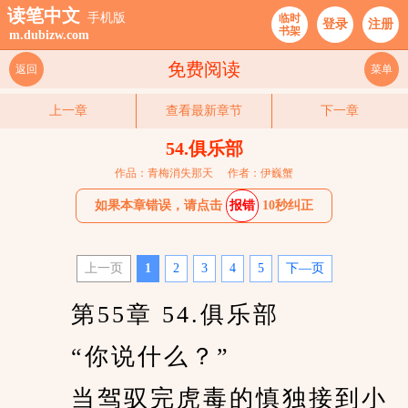
读笔中文
手机版
临时
登录
注册
书架
m.dubizw.com
免费阅读
返回
菜单
上一章
查看最新章节
下一章
54.俱乐部
作品：青梅消失那天
作者：伊巍蟹
如果本章错误，请点击
报错
10秒纠正
上一页
1
2
3
4
5
下—页
　　 第55章 54.俱乐部 
　　 “你说什么？” 
　　 当驾驭完虎毒的慎独接到小