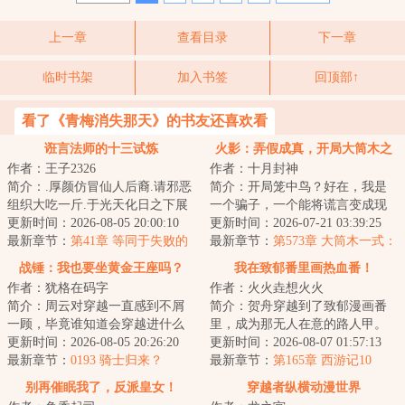
上一章
查看目录
下一章
临时书架
加入书签
回顶部↑
看了《青梅消失那天》的书友还喜欢看
诳言法师的十三试炼
火影：弄假成真，开局大筒木之
作者：王子2326
作者：十月封神
体
简介：.厚颜仿冒仙人后裔.请邪恶
简介：开局笼中鸟？好在，我是
组织大吃一斤.于光天化日之下展
一个骗子，一个能将谎言变成现
露神性.以一己之力喝倒整个学校.
更新时间：2026-08-05 20:00:10
实的骗子。准备好了吗？我要开
更新时间：2026-07-21 03:39:25
窃取魔法...
最新章节：
第41章 等同于失败的
始说谎了。■“...
最新章节：
第573章 大筒木一式：
智斗成功
日向云川！你怎么敢？！！
战锤：我也要坐黄金王座吗？
我在致郁番里画热血番！
作者：犹格在码字
作者：火火垚想火火
简介：周云对穿越一直感到不屑
简介：贺舟穿越到了致郁漫画番
一顾，毕竟谁知道会穿越进什么
里，成为那无人在意的路人甲。
粪坑？如果让他穿越，至少要给
更新时间：2026-08-05 20:26:20
整个漫画风格非常致郁。是单元
更新时间：2026-08-07 01:57:13
他无尽的寿命、...
最新章节：
0193 骑士归来？
剧风格，讲了四...
最新章节：
第165章 西游记10
别再催眠我了，反派皇女！
穿越者纵横动漫世界