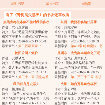
临时书架
加入书签
回顶部↑
看了《青梅消失那天》的书友还喜欢看
腹黑青梅根本藏不住对我的喜欢
妖尾：我要召唤纳什男爵
作者：六花豆瓣酱
作者：想吃冰棒
简介：陈柏无意间发现腹黑的青
简介：打开吧，连通符文之地的
梅私下里把自己跟她写成了一本
门扉！啊？河蟹？打开吧，连通
禁忌小说中的男女主？当这个秘
更新时间：2026-08-05 19:00:41
符文之地的门扉！啊？三狼？后
更新时间：2026-08-06 10:28:39
密无意间被撞破...
最新章节：
第三百零五章 ：
面不会是……果...
最新章节：
第433章 时间魔法，普
知“足”常乐（4k）
雷希托战败
轮回乐园：熔炉
路明非，成为副本赌命之王吧
作者：安以动之
作者：逆风行舟大真人
简介：广袤的平原已经被沁为血
简介：“能够拯救路明非的只
色，数之不尽的将士如潮水般向
有……死侍与龙的哀嚎。”“一把副
徐岳涌去，却在临近时被一杆方
更新时间：2026-08-07 02:41:11
本十针药，风间琉璃养生传统派
更新时间：2026-08-07 02:00:45
天画戟拍碎，化...
最新章节：
第三十二章 混乱与杀
罢了。”“不...
最新章节：
第二百三十三章 诺顿
机
的妙用(中)
我的替身是史蒂夫
火影：融合万界角色模板
作者：栖月幽蓝
作者：宝石对影
简介：“孩子，你知道这是什么
简介：穿越木叶，成为漩涡玖辛
吗？”灭霸举起金色的手套，六颗
奈同学的夏木，觉醒了一个名为
无限宝石闪烁着褶褶辉光：“我一
更新时间：2026-08-06 23:59:58
万界之主的系统。只要完成特定
更新时间：2026-08-05 23:50:39