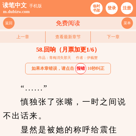
读笔中文
手机版
临时
登录
注册
书架
m.dubizw.com
免费阅读
返回
菜单
上一章
查看最新章节
下一章
58.回响（月票加更1/6）
作品：青梅消失那天
作者：伊巍蟹
如果本章错误，请点击
报错
10秒纠正
　　“......”
　　慎独张了张嘴，一时之间说
不出话来。
　　显然是被她的称呼给震住