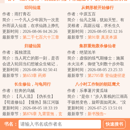
叩问仙道
从鹤形桩开始修行
作者：雨打青石
作者：中原五百
简介：一个凡人少年因为一次意
简介：仙凡之隔，犹如天堑。有
外而误入仙道，在求仙路上挣扎
灵根者，高踞云端，求长生久
前行。仙路难于登天，面对重重
更新时间：2026-08-06 04:26:26
视；无灵根者，命如草芥，于红
更新时间：2026-08-05 02:12:16
险阻，他的求道...
最新章节：
第二千七百六十三章
尘老死。夏冬本是...
最新章节：
第91章 真灵本源
紫蝎魔君
归墟仙国
集群重炮轰杀修仙者
作者：孤独漂流
作者：绝望羔羊
简介：当人死亡的那一刻，是否
简介：虚假的练气期修士：施展
会进入轮回当幻想被众生铭记，
水火法术，御使飞剑数十步外取
是否能幻想成真当权贵和平民同
更新时间：2026-08-06 02:50:41
敌首级，富裕的还有一枚盾牌法
更新时间：2026-08-05 23:25:33
处，是否能继续...
最新章节：
第653章 药师
器，攻守兼备，...
最新章节：
第2705章 登仙捷径逆
天理
长生修仙，与龟同行
八小时工作制的朝廷鹰犬
作者：狂奔的乌贼
作者：乐事薯片黄瓜味
简介：【凡人流】【伪长生】
简介：“是你！”步入客栈的江湖高
【苟道修仙】【慢热】陈江河版
手骇然变色，旋即面如死灰。“没
简介：陈江河穿越到了修仙世
更新时间：2026-08-05 18:33:19
想到，今日要落到你这朝廷鹰犬
更新时间：2026-07-25 13:51:01
界，成为修仙家族中...
最新章节：
第876章 九霄雷煞，玄
的手里！...
最新章节：
新书预告~
魔失控，青鸾欲念（万字求月
书名：
票，求订阅）