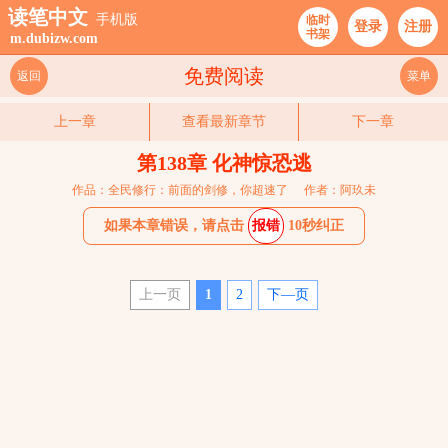
读笔中文
手机版
临时
登录
注册
书架
m.dubizw.com
免费阅读
返回
菜单
上一章
查看最新章节
下一章
第138章 化神惊恐逃
作品：全民修行：前面的剑修，你超速了
作者：阿玖未
如果本章错误，请点击
报错
10秒纠正
上一页
1
2
下—页