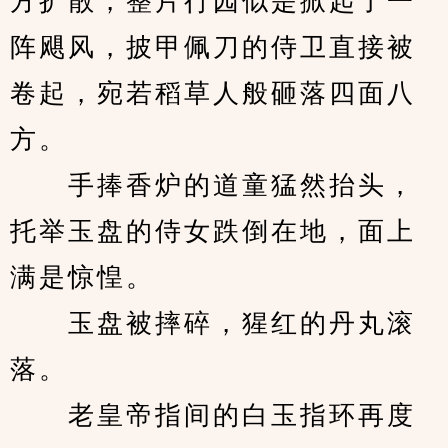
方扩散，整片行园似是掀起了一
阵飓风，披甲佩刀的侍卫直接被
卷起，宛若稻草人般砸落四面八
方。
　　手捧香炉的道童猛然抬头，
托举玉盘的侍女跌倒在地，面上
满是惊惶。
　　玉盘被摔碎，猩红的丹丸滚
落。
　　老皇帝指间的白玉指环再度