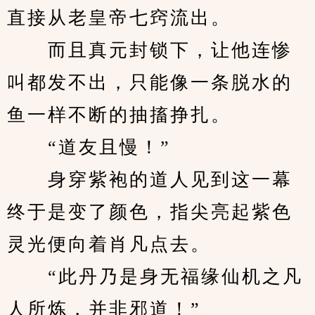
直接从老皇帝七窍流出。
　　而且真元封锁下，让他连惨
叫都发不出，只能像一条脱水的
鱼一样不断的抽搐挣扎。
　　“道友且慢！”
　　身穿紫袍的道人见到这一幕
终于是变了颜色，指尖亮起紫色
灵光便向着肖凡点去。
　　“此丹乃是身无福缘仙机之凡
人所炼，并非邪道！”