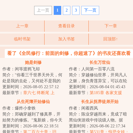
上一页
1
2
3
下—页
上一章
查看目录
下一章
临时书架
加入书签
回顶部↑
看了《全民修行：前面的剑修，你超速了》的书友还喜欢看
她是剑修
长生万世仙
作者：闲等渡鸦飞却
作者：人间第一百零八流
简介：“你看三千世界天外天，何
简介：穿越修仙世界，开局凡人
处是我的去处，又何处不是我的
之躯，身负青莲异宝，可以在轮
去处？”不问情爱妄念，不求超脱
更新时间：2026-08-05 22:57:12
回中无限进化血脉灵根。方生一
更新时间：2026-08-04 01:45:43
长生，赵莼...
最新章节：
章六七 终断尾 上
世世轮回，从杂...
最新章节：
第185章 各家支援
从生死簿开始修仙
长生从抚养徒弟开始
作者：爆炸小拿铁
作者：闲着西风
简介：郑确穿越到了修真界，开
简介：陈业穿越而来，竟成了暗
始努力的修炼。“鬼新娘，你今天
黑仙侠游戏中传说级人物。据
怎么什么都没做？”“灵石矿脉挖了
更新时间：2026-08-06 22:18:51
传，他是一介药农，却教导出举
更新时间：2026-08-06 22:17:34
吗？”“...
最新章节：
第二百六十章：旧
世闻名的两个仙子...
最新章节：
第531章：惊恐女娃；