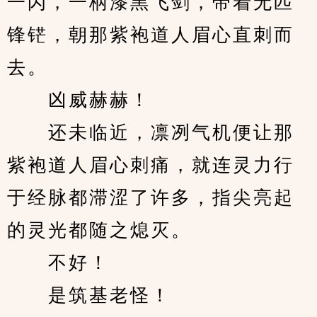
一闪，一柄漆黑飞剑，带着无匹
锋铓，朝那紫袍道人眉心直刺而
去。
　　凶威赫赫！
　　还未临近，凛冽气机便让那
紫袍道人眉心刺痛，就连灵力行
于经脉都滞涩了许多，指尖亮起
的灵光都随之熄灭。
　　不好！
　　是筑基老怪！