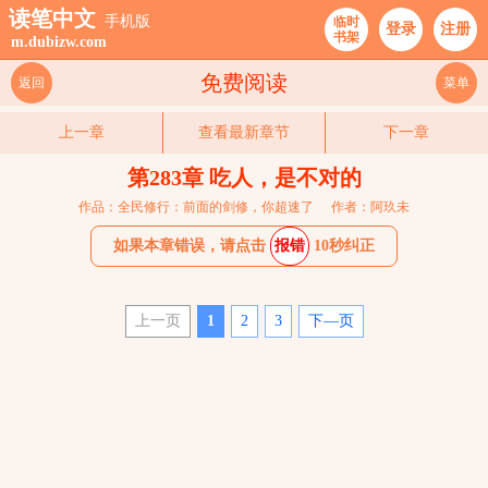
读笔中文
手机版
临时
登录
注册
书架
m.dubizw.com
免费阅读
返回
菜单
上一章
查看最新章节
下一章
第283章 吃人，是不对的
作品：全民修行：前面的剑修，你超速了
作者：阿玖未
如果本章错误，请点击
报错
10秒纠正
上一页
1
2
3
下—页