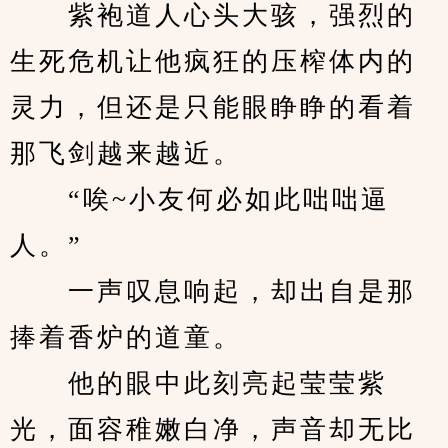
　　紫袍道人心头大骇，强烈的
生死危机让他疯狂的压榨体内的
灵力，但还是只能眼睁睁的看着
那飞剑越来越近。
　　“唉~小友何必如此咄咄逼
人。”
　　一声叹息响起，却出自是那
捧着香炉的道童。
　　他的眼中此刻亮起莹莹紫
光，面容稚嫩白净，声音却无比