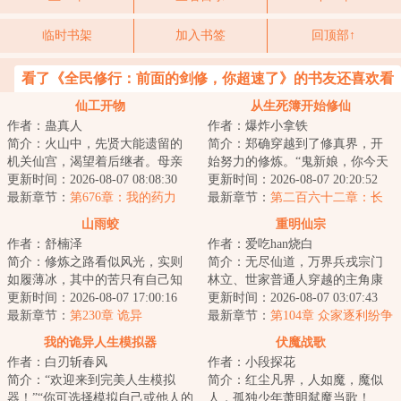
临时书架
加入书签
回顶部↑
看了《全民修行：前面的剑修，你超速了》的书友还喜欢看
仙工开物
从生死簿开始修仙
作者：蛊真人
作者：爆炸小拿铁
简介：火山中，先贤大能遗留的
简介：郑确穿越到了修真界，开
机关仙宫，渴望着后继者。母亲
始努力的修炼。“鬼新娘，你今天
舍命争取，获得仙宫宝印，临死
更新时间：2026-08-07 08:08:30
怎么什么都没做？”“灵石矿脉挖了
更新时间：2026-08-07 20:20:52
前留给了宁拙。...
最新章节：
第676章：我的药力
吗？”“...
最新章节：
第二百六十二章：长
呢？！
福镇。（第二更！）
山雨蛟
重明仙宗
作者：舒楠泽
作者：爱吃han烧白
简介：修炼之路看似风光，实则
简介：无尽仙道，万界兵戎宗门
如履薄冰，其中的苦只有自己知
林立、世家普通人穿越的主角康
道。一条出身寒微的黑蛇，无依
更新时间：2026-08-07 17:00:16
大宝，在师父身殁后继承了掌门
更新时间：2026-08-07 03:07:43
无靠，风雨独行...
最新章节：
第230章 诡异
之位。背负着宗...
最新章节：
第104章 众家逐利纷争
起、久养灵葩寻掌门
我的诡异人生模拟器
伏魔战歌
作者：白刃斩春风
作者：小段探花
简介：“欢迎来到完美人生模拟
简介：红尘凡界，人如魔，魔似
器！”“你可选择模拟自己或他人的
人，孤独少年萧明弑魔当歌！...