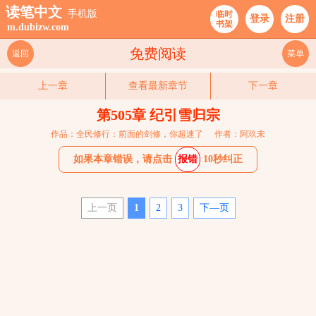
读笔中文
手机版
临时
登录
注册
书架
m.dubizw.com
免费阅读
返回
菜单
上一章
查看最新章节
下一章
第505章 纪引雪归宗
作品：全民修行：前面的剑修，你超速了
作者：阿玖未
如果本章错误，请点击
报错
10秒纠正
上一页
1
2
3
下—页