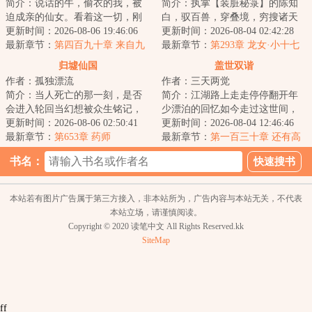
简介：说话的牛，偷衣的我，被
简介：执掌【装脏秘箓】的陈知
迫成亲的仙女。看着这一切，刚
白，驭百兽，穿叠境，穷搜诸天
刚穿越过来的江满感觉莫名的熟
更新时间：2026-08-06 19:46:06
妖魔异兽，纳其脏器于己身。当
更新时间：2026-08-04 02:42:28
悉。...
最新章节：
第四百九十章 来自九
仙人斩尽拦路凶...
最新章节：
第293章 龙女·小十七
州之主的召唤
归墟仙国
盖世双谐
作者：孤独漂流
作者：三天两觉
简介：当人死亡的那一刻，是否
简介：江湖路上走走停停翻开年
会进入轮回当幻想被众生铭记，
少漂泊的回忆如今走过这世间，
是否能幻想成真当权贵和平民同
更新时间：2026-08-06 02:50:41
万般留恋峰吹起了从前...
更新时间：2026-08-04 12:46:46
处，是否能继续...
最新章节：
第653章 药师
最新章节：
第一百三十章 还有高
手？（上）
书名：
本站若有图片广告属于第三方接入，非本站所为，广告内容与本站无关，不代表
本站立场，请谨慎阅读。
Copyright © 2020 读笔中文 All Rights Reserved.kk
SiteMap
ff