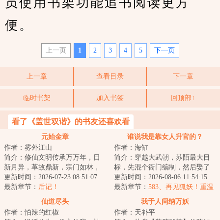
员使用书架功能追书阅读更方
便。
上一页
1
2
3
4
5
下—页
上一章
查看目录
下一章
临时书架
加入书签
回顶部↑
看了《盖世双谐》的书友还喜欢看
元始金章
谁说我是靠女人升官的？
作者：雾外江山
作者：海缸
简介：修仙文明传承万万年，日
简介：穿越大武朝，苏陌最大目
新月异，革故鼎新，宗门如林，
标，先混个衙门编制，然后娶了
强者如蚁。修士有奇遇，宗门有
更新时间：2026-07-23 08:51:07
巷子头的漂亮小寡妇。直至有一
更新时间：2026-08-06 11:54:15
死战，天地有灵...
最新章节：
后记！
日，他见到杀人...
最新章节：
583、再见狐妖！重温
旧梦！
仙道尽头
我于人间纳万妖
作者：怕辣的红椒
作者：天补平