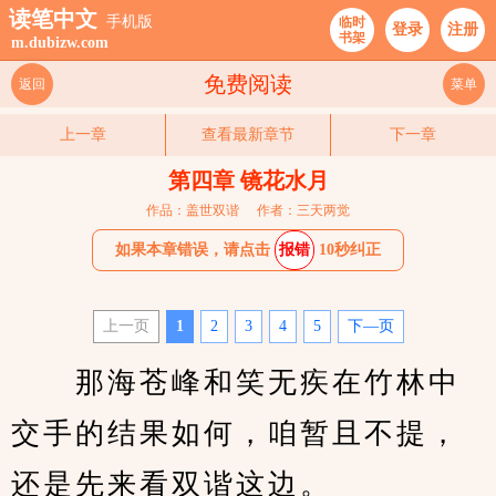
读笔中文
手机版
临时
登录
注册
书架
m.dubizw.com
免费阅读
返回
菜单
上一章
查看最新章节
下一章
第四章 镜花水月
作品：盖世双谐
作者：三天两觉
如果本章错误，请点击
报错
10秒纠正
上一页
1
2
3
4
5
下—页
　　那海苍峰和笑无疾在竹林中
交手的结果如何，咱暂且不提，
还是先来看双谐这边。