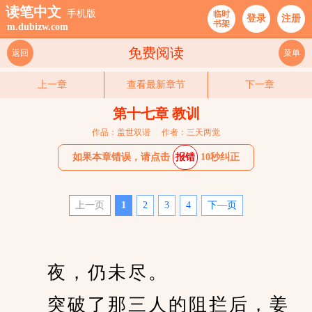
读笔中文
手机版
临时
登录
注册
书架
m.dubizw.com
免费阅读
返回
菜单
上一章
查看最新章节
下一章
第十七章 教训
作品：盖世双谐
作者：三天两觉
如果本章错误，请点击
报错
10秒纠正
上一页
1
2
3
4
下—页
　　夜，仍未尽。
　　突破了那三人的阻拦后，姜