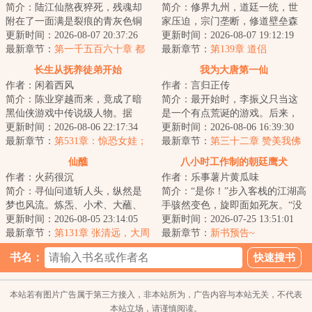
简介：陆江仙熬夜猝死，残魂却
简介：修界九州，道廷一统，世
附在了一面满是裂痕的青灰色铜
家压迫，宗门垄断，修道壁垒森
镜上，飘落到了浩瀚无垠的修仙
更新时间：2026-08-07 20:37:26
严。底层修士修道无门，灵石匮
更新时间：2026-08-07 19:12:19
世界。凶险难测...
最新章节：
第一千五百六十章 都
乏，度日维艰。...
最新章节：
第139章 道侣
首
长生从抚养徒弟开始
我为大唐第一仙
作者：闲着西风
作者：言归正传
简介：陈业穿越而来，竟成了暗
简介：最开始时，李振义只当这
黑仙侠游戏中传说级人物。据
是一个有点荒诞的游戏。后来，
传，他是一介药农，却教导出举
更新时间：2026-08-06 22:17:34
是一个真实的大唐，一群热闹的
更新时间：2026-08-06 16:39:30
世闻名的两个仙子...
最新章节：
第531章：惊恐女娃；
修士，是无尽的...
最新章节：
第三十二章 赞美我佛
再回黑湖
仙醮
八小时工作制的朝廷鹰犬
作者：火药很沉
作者：乐事薯片黄瓜味
简介：寻仙问道斩人头，纵然是
简介：“是你！”步入客栈的江湖高
梦也风流。炼炁、小术、大蘸、
手骇然变色，旋即面如死灰。“没
蛮巫、荒界、天胎……五界四
更新时间：2026-08-05 23:14:05
想到，今日要落到你这朝廷鹰犬
更新时间：2026-07-25 13:51:01
海，八极一十二洲...
最新章节：
第131章 张清远，大周
的手里！...
最新章节：
新书预告~
天星窍法
书名：
本站若有图片广告属于第三方接入，非本站所为，广告内容与本站无关，不代表
本站立场，请谨慎阅读。