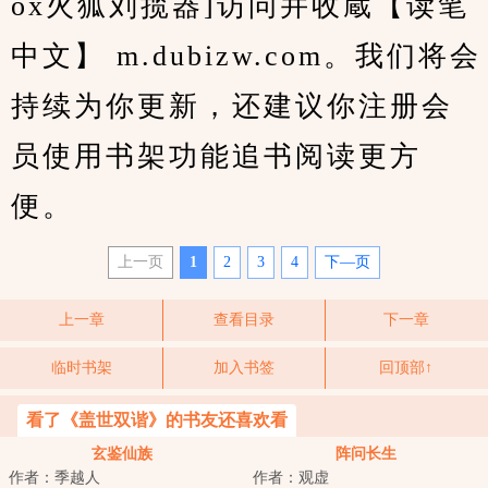
ox火狐刘揽器]访问并收蔵【读笔
中文】 m.dubizw.com。我们将会
持续为你更新，还建议你注册会
员使用书架功能追书阅读更方
便。
上一页
1
2
3
4
下—页
上一章
查看目录
下一章
临时书架
加入书签
回顶部↑
看了《盖世双谐》的书友还喜欢看
玄鉴仙族
阵问长生
作者：季越人
作者：观虚