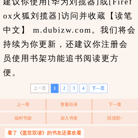
建议你使用[华为刘揽器]或[Firef
ox火狐刘揽器]访问并收蔵【读笔
中文】 m.dubizw.com。我们将会
持续为你更新，还建议你注册会
员使用书架功能追书阅读更方
便。
上一页
1
2
3
4
下—页
上一章
查看目录
下一章
临时书架
加入书签
回顶部↑
看了《盖世双谐》的书友还喜欢看