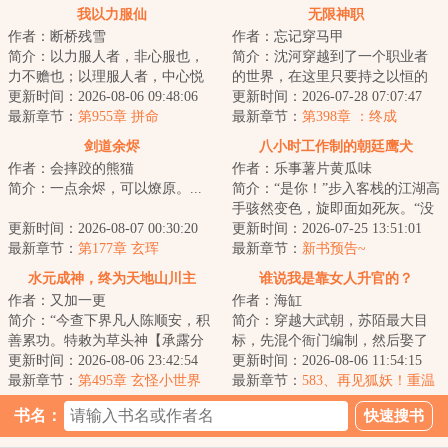
我以力服仙
无限神职
作者：断桥残雪
作者：忘记穿马甲
简介：以力服人者，非心服也，
简介：沈河穿越到了一个职业者
力不赡也；以理服人者，中心悦
的世界，在这里只要持之以恒的
而诚服也。不过仙人往往不讲
更新时间：2026-08-06 09:48:06
做某件事情，就可以生成相关的
更新时间：2026-07-28 07:07:47
理……...
最新章节：
第955章 拼命
职业，获得各种...
最新章节：
第398章 ：终成
剑道余烬
八小时工作制的朝廷鹰犬
作者：会摔跤的熊猫
作者：乐事薯片黄瓜味
简介：一点余烬，可以燎原。...
简介：“是你！”步入客栈的江湖高
手骇然变色，旋即面如死灰。“没
更新时间：2026-08-07 00:30:20
想到，今日要落到你这朝廷鹰犬
更新时间：2026-07-25 13:51:01
最新章节：
第177章 玄珲
的手里！...
最新章节：
新书预告~
水元成神，终为天地山川主
谁说我是靠女人升官的？
作者：又加一更
作者：海缸
简介：“今查下界凡人陈顺安，积
简介：穿越大武朝，苏陌最大目
善累功。特敕为草头神【承露分
标，先混个衙门编制，然后娶了
水兵】，赐草箓一枚，提拔神
更新时间：2026-08-06 23:42:54
巷子头的漂亮小寡妇。直至有一
更新时间：2026-08-06 11:54:15
职。”“多谢大...
最新章节：
第495章 玄怪小世界
日，他见到杀人...
最新章节：
583、再见狐妖！重温
旧梦！
书名：