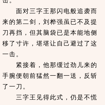
击。
　　面对三字王那闪电般追袭而
来的第二剑，刘桦强虽已不及提
刀再挡，但其脑袋已是本能地侧
移了寸许，堪堪让自己避过了这
一击。
　　紧接着，他那缓过劲儿来的
手腕便朝前猛然一翻一送，反斩
了一刀。
　　三字王见得此式，仍是不慌