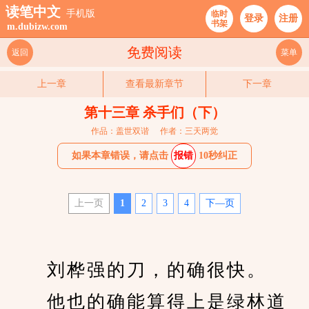
读笔中文
手机版
临时
登录
注册
书架
m.dubizw.com
免费阅读
返回
菜单
上一章
查看最新章节
下一章
第十三章 杀手们（下）
作品：盖世双谐
作者：三天两觉
如果本章错误，请点击
报错
10秒纠正
上一页
1
2
3
4
下—页
　　刘桦强的刀，的确很快。
　　他也的确能算得上是绿林道