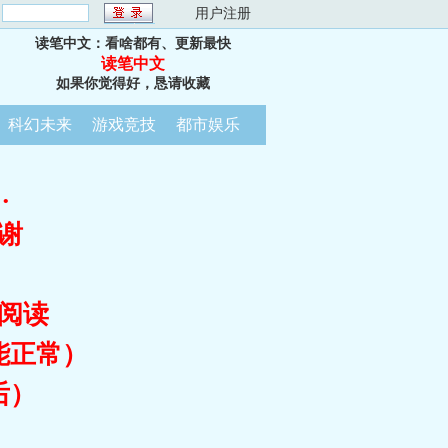
：
用户注册
读笔中文：看啥都有、更新最快
读笔中文
如果你觉得好，恳请收藏
科幻未来
游戏竞技
都市娱乐
…
谢
阅读
能正常）
后）