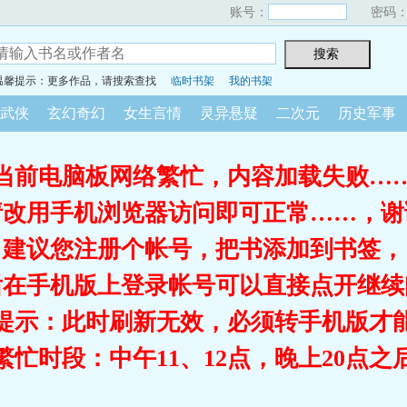
账号：
密码
温馨提示：更多作品，请搜索查找
临时书架
我的书架
武侠
玄幻奇幻
女生言情
灵异悬疑
二次元
历史军事
当前电脑板网络繁忙，内容加载失败…
请改用手机浏览器访问即可正常……，谢
建议您注册个帐号，把书添加到书签，
后在手机版上登录帐号可以直接点开继续
提示：此时刷新无效，必须转手机版才
繁忙时段：中午11、12点，晚上20点之