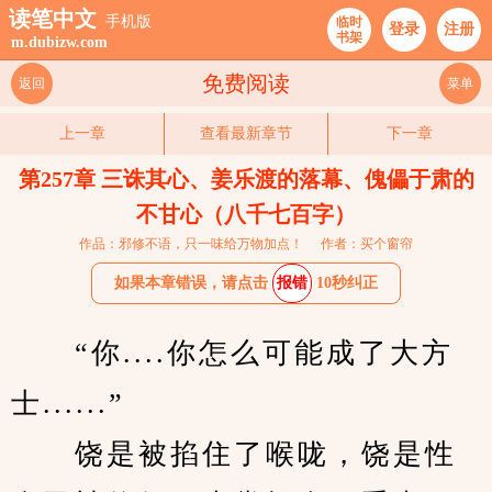
读笔中文
手机版
临时
登录
注册
书架
m.dubizw.com
免费阅读
返回
菜单
上一章
查看最新章节
下一章
第257章 三诛其心、姜乐渡的落幕、傀儡于肃的
不甘心（八千七百字）
作品：邪修不语，只一味给万物加点！
作者：买个窗帘
如果本章错误，请点击
报错
10秒纠正
　　“你....你怎么可能成了大方
士......”
　　饶是被掐住了喉咙，饶是性