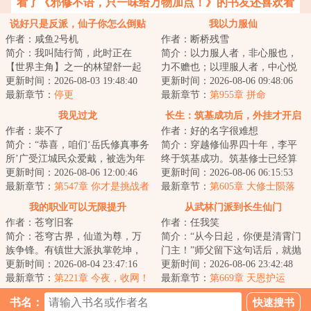
看了《邪修不语，只一味给万物加点！》的书友还喜欢看
说好只是反派，仙子你怎么倒贴
我以力服仙
作者：咸鱼2号机
作者：断桥残雪
了
简介：我叫陆行简，此时正在
简介：以力服人者，非心服也，
【世界主角】之一的林望舒一起
力不赡也；以理服人者，中心悦
历练，在我的协助下，林望舒即
更新时间：2026-08-03 19:48:40
而诚服也。不过仙人往往不讲
更新时间：2026-08-06 09:48:06
将获得九境剑仙传...
最新章节：
停更
理……...
最新章节：
第955章 拼命
我见过龙
长生：筑基成功后，外挂才开启
作者：裴不了
作者：好的名字很难想
简介：“恭喜，咱们‘岳氏修真事务
简介：穿越修仙界四十年，李平
所’广受江城民众爱戴，被选为年
终于筑基成功。筑基修士已经算
度最佳修真机构。岳大师能不能
更新时间：2026-08-06 12:00:46
是修仙界的中层。李平深知以自
更新时间：2026-08-06 06:15:53
给大家分...
最新章节：
第547章 你才是挑战者
己的三灵根资质...
最新章节：
第605章 大修士陨落
【求月票！】
我的职业可以无限提升
从武林门派到长生仙门
作者：苍穹旧客
作者：任我笑
简介：苍穹古界，仙道为尊，万
简介：“从今日起，你便是清霄门
族争锋。有镇世大派执掌乾坤，
门主！”师父留下这句话后，就抛
有无上圣地俯瞰诸天，还有神裔
更新时间：2026-08-04 23:47:16
弃李清秋与师弟、师妹们下山，
更新时间：2026-08-06 23:42:48
世家世袭权柄，...
最新章节：
第221章 今夜，收网！
独自寻仙去...
最新章节：
第669章 天恩护运
书名：