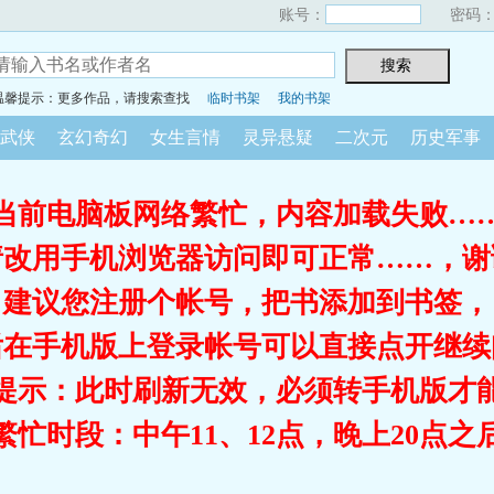
账号：
密码
温馨提示：更多作品，请搜索查找
临时书架
我的书架
武侠
玄幻奇幻
女生言情
灵异悬疑
二次元
历史军事
当前电脑板网络繁忙，内容加载失败…
请改用手机浏览器访问即可正常……，谢
建议您注册个帐号，把书添加到书签，
后在手机版上登录帐号可以直接点开继续
提示：此时刷新无效，必须转手机版才
繁忙时段：中午11、12点，晚上20点之