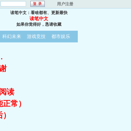
：
用户注册
读笔中文：看啥都有、更新最快
读笔中文
如果你觉得好，恳请收藏
科幻未来
游戏竞技
都市娱乐
…
谢
阅读
能正常）
后）