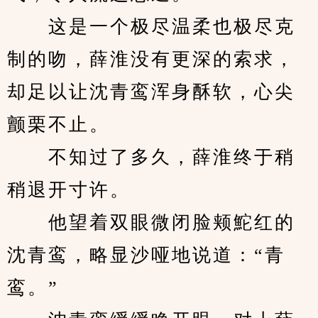
　　这是一个极尽温柔也极尽克
制的吻，薛淮没有更深的索求，
却足以让沈青鸾浑身酥软，心尖
颤栗不止。
　　不知过了多久，薛淮终于稍
稍退开寸许。
　　他望着双眼微闭脸颊鮀红的
沈青鸾，略显沙哑地说道：“青
鸾。”