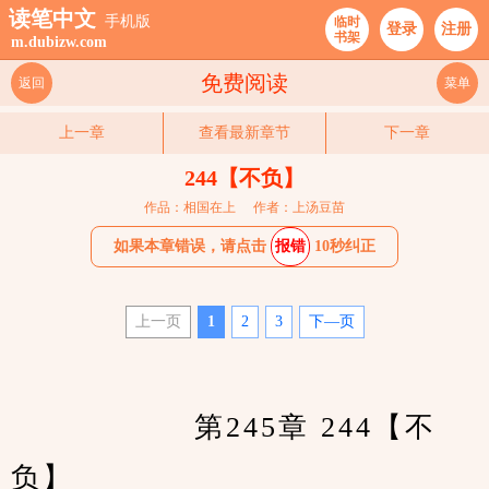
读笔中文
手机版
临时
登录
注册
书架
m.dubizw.com
免费阅读
返回
菜单
上一章
查看最新章节
下一章
244【不负】
作品：相国在上
作者：上汤豆苗
如果本章错误，请点击
报错
10秒纠正
上一页
1
2
3
下—页
　　		第245章 244【不
负】