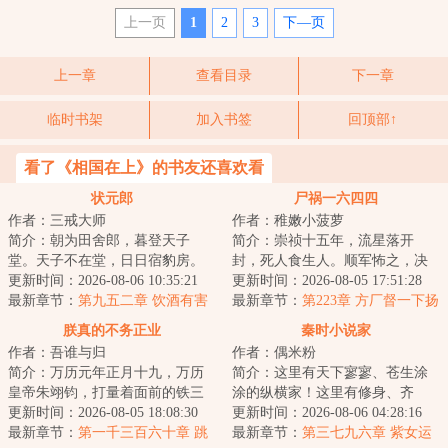
上一页
1
2
3
下—页
上一章
查看目录
下一章
临时书架
加入书签
回顶部↑
看了《相国在上》的书友还喜欢看
状元郎
尸祸一六四四
作者：三戒大师
作者：稚嫩小菠萝
简介：朝为田舍郎，暮登天子
简介：崇祯十五年，流星落开
堂。天子不在堂，日日宿豹房。
封，死人食生人。顺军怖之，决
~~~~~~唐寅：义父拯救了我。王
更新时间：2026-08-06 10:35:21
马家口灌开封，而祸水横流。两
更新时间：2026-08-05 17:51:28
守仁：要不是他救...
最新章节：
第九五二章 饮酒有害
年后，岁的初二学...
最新章节：
第223章 方厂督一下扬
健康
州
朕真的不务正业
秦时小说家
作者：吾谁与归
作者：偶米粉
简介：万历元年正月十九，万历
简介：这里有天下寥寥、苍生涂
皇帝朱翊钧，打量着面前的铁三
涂的纵横家！这里有修身、齐
角。第一位盟友面相颇为和善，
更新时间：2026-08-05 18:08:30
家、治国、平天下的儒家！这里
更新时间：2026-08-06 04:28:16
她是大明的太后...
最新章节：
第一千三百六十章 跳
有天下皆白、唯我...
最新章节：
第三七九六章 紫女运