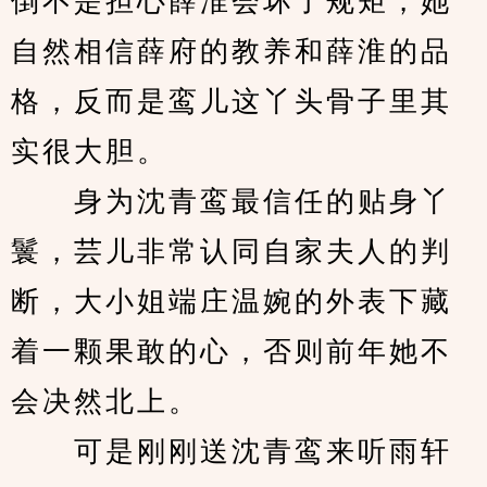
倒不是担心薛淮会坏了规矩，她
自然相信薛府的教养和薛淮的品
格，反而是鸾儿这丫头骨子里其
实很大胆。
　　身为沈青鸾最信任的贴身丫
鬟，芸儿非常认同自家夫人的判
断，大小姐端庄温婉的外表下藏
着一颗果敢的心，否则前年她不
会决然北上。
　　可是刚刚送沈青鸾来听雨轩