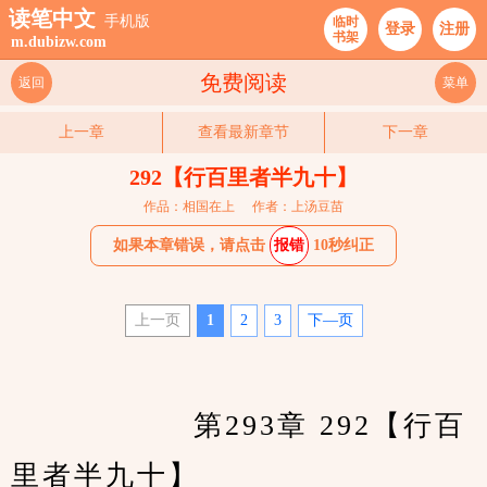
读笔中文
手机版
临时
登录
注册
书架
m.dubizw.com
免费阅读
返回
菜单
上一章
查看最新章节
下一章
292【行百里者半九十】
作品：相国在上
作者：上汤豆苗
如果本章错误，请点击
报错
10秒纠正
上一页
1
2
3
下—页
　　		第293章 292【行百
里者半九十】