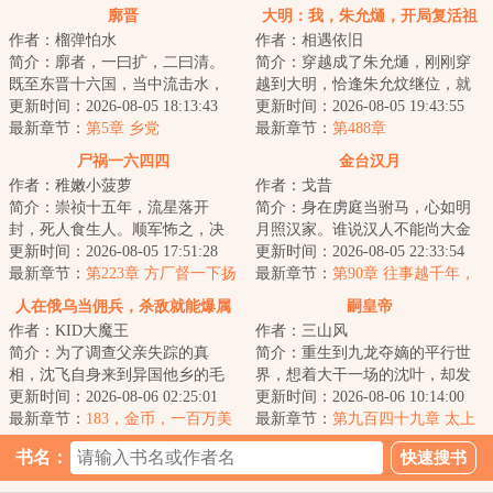
廓晋
大明：我，朱允熥，开局复活祖
作者：榴弹怕水
作者：相遇依旧
母
简介：廓者，一曰扩，二曰清。
简介：穿越成了朱允熥，刚刚穿
既至东晋十六国，当中流击水，
越到大明，恰逢朱允炆继位，就
矢志北伐，先驱中原五胡，再扫
更新时间：2026-08-05 18:13:43
要拿自己开刀，三日后问斩；本
更新时间：2026-08-05 19:43:55
朝堂士族门阀。...
最新章节：
第5章 乡党
想做一个逍遥王...
最新章节：
第488章
尸祸一六四四
金台汉月
作者：稚嫩小菠萝
作者：戈昔
简介：崇祯十五年，流星落开
简介：身在虏庭当驸马，心如明
封，死人食生人。顺军怖之，决
月照汉家。谁说汉人不能尚大金
马家口灌开封，而祸水横流。两
更新时间：2026-08-05 17:51:28
公主？李朔重生金朝，先冒外戚
更新时间：2026-08-05 22:33:54
年后，岁的初二学...
最新章节：
第223章 方厂督一下扬
之位，后谋驸马...
最新章节：
第90章 往事越千年，
州
曾有汉军来
人在俄乌当佣兵，杀敌就能爆属
嗣皇帝
作者：KID大魔王
作者：三山风
性
简介：为了调查父亲失踪的真
简介：重生到九龙夺嫡的平行世
相，沈飞自身来到异国他乡的毛
界，想着大干一场的沈叶，却发
熊。好消息：父亲还活着。坏消
更新时间：2026-08-06 02:25:01
现自己竟然成了被群起而攻之的
更新时间：2026-08-06 10:14:00
息：活在世界各地...
最新章节：
183，金币，一百万美
太子。知道太子...
最新章节：
第九百四十九章 太上
元怎么够花呢，我再给你个更赚
皇有复辟之心
书名：
钱的任务！