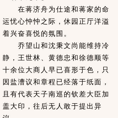
　　在蒋济舟为仕途和蒋家的命
运忧心忡忡之际，休园正厅洋溢
着兴奋喜悦的氛围。
　　乔望山和沈秉文尚能维持冷
静，王世林、黄德忠和徐德顺等
十余位大商人早已喜形于色，只
因盐漕议和章程已经落于纸面，
且有代表天子南巡的钦差大臣加
盖大印，往后无人敢于提出异