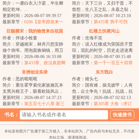
简介：一袭白衣入汴梁，半生卿
简介：天下三分，又归于晋，不
相定乾坤。...
曾想，生八王之乱，永嘉之耻，
更新时间：2026-08-07 09:39:57
五胡乱华，北国沦陷，衣冠南
更新时间：2026-08-07 10:23:10
最新章节：
0206【皇帝跟徐来一
渡。为了求得一口...
最新章节：
第435章 势不可挡
起玩骚操作】
巨舰横宋：我的物资来自祖国
红楼之扶摇河山
作者：伴读小牧童
作者：沧海不笑
简介：穿越南宋，林舟只想安静
简介：误入红楼成为荣国庶子贾
做个倒爷。用泡面换铜钱，用卫
琮，混乱的时空，历史走进迷离
生纸换人情，用现代药救古代
更新时间：2026-08-06 16:33:08
支路，无数彪炳史册的英士人
更新时间：2026-08-07 00:15:48
命。可他没想到，...
最新章节：
第433章、政治真脏啊
杰，湮没在时光的...
最新章节：
第一千一百五十四章
秘牍隐春深
非洲创业实录
东方既白
作者：恶的呃呃呃
作者：猪头七
简介：重生霍亨索伦家族施瓦本
简介：国有难，操戈披甲；人有
支黑兴根王子，眼看欧陆风云，
危，众士争先！抗战，抗战，抗
大战将起，这欧陆不待也罢。东
更新时间：2026-08-07 14:37:23
战，东方既白！前作《我的谍战
更新时间：2026-08-07 02:02:13
非圈地，移民开...
最新章节：
第五百七十八章 新三
岁月》，万订作...
最新章节：
第305章 大鱼（求订
角贸易
阅，求月票）
书名：
本站若有图片广告属于第三方接入，非本站所为，广告内容与本站无关，不代表
本站立场，请谨慎阅读。