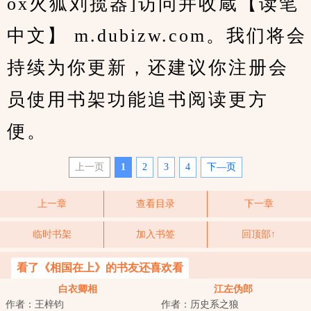
ox火狐刘揽器]访问并收蔵【读笔
中文】 m.dubizw.com。我们将会
持续为你更新，还建议你注册会
员使用书架功能追书阅读更方
便。
上一页
1
2
3
4
下—页
上一章
查看目录
下一章
临时书架
加入书签
回顶部↑
看了《相国在上》的书友还喜欢看
白衣卿相
江左伪郎
作者：王梓钧
作者：历史系之狼