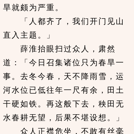
旱就颇为严重。
　　「人都齐了，我们开门见山
直入主题。」
　　薛淮抬眼扫过众人，肃然
道：「今日召集诸位只为春旱一
事。去冬今春，天不降雨雪，运
河水位已低往年一尺有余，田土
干硬如铁。再这般下去，秧田无
水春耕无望，后果不堪设想。」
　　众人正襟危坐，不敢有丝毫