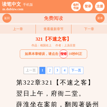
读笔中文
手机版
临时
登录
注册
书架
m.dubizw.com
免费阅读
返回
菜单
上一章
查看最新章节
下一章
321【不速之客】
作品：相国在上
作者：上汤豆苗
如果本章错误，请点击
报错
10秒纠正
上一页
1
2
3
4
下—页
　　第322章321【不速之客】
　　翌日上午，府衙二堂。
　　薛淮坐在案前，翻阅著扬州