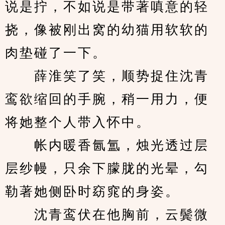
说是拧，不如说是带著嗔意的轻
挠，像被刚出窝的幼猫用软软的
肉垫碰了一下。
　　薛淮笑了笑，顺势捉住沈青
鸾欲缩回的手腕，稍一用力，便
将她整个人带入怀中。
　　帐内暖香氤氲，烛光透过层
层纱幔，只余下朦胧的光晕，勾
勒著她侧卧时窈窕的身姿。
　　沈青鸾伏在他胸前，云鬓微