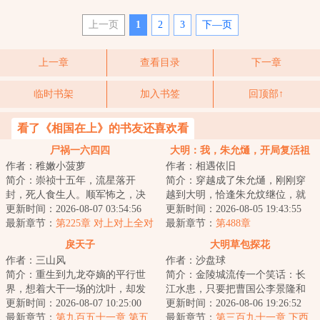
上一页
1
2
3
下—页
上一章
查看目录
下一章
临时书架
加入书签
回顶部↑
看了《相国在上》的书友还喜欢看
尸祸一六四四
大明：我，朱允熥，开局复活祖
作者：稚嫩小菠萝
作者：相遇依旧
母
简介：崇祯十五年，流星落开
简介：穿越成了朱允熥，刚刚穿
封，死人食生人。顺军怖之，决
越到大明，恰逢朱允炆继位，就
马家口灌开封，而祸水横流。两
更新时间：2026-08-07 03:54:56
要拿自己开刀，三日后问斩；本
更新时间：2026-08-05 19:43:55
年后，岁的初二学...
最新章节：
第225章 对上对上全对
想做一个逍遥王...
最新章节：
第488章
上
戾天子
大明草包探花
作者：三山风
作者：沙盘球
简介：重生到九龙夺嫡的平行世
简介：金陵城流传一个笑话：长
界，想着大干一场的沈叶，却发
江水患，只要把曹国公李景隆和
现自己竟然成了被群起而攻之的
更新时间：2026-08-07 10:25:00
小方探花一起丢水里，就能堵住
更新时间：2026-08-06 19:26:52
太子。知道太子...
最新章节：
第九百五十一章 第五
河道了。毕竟两...
最新章节：
第三百九十一章 下西