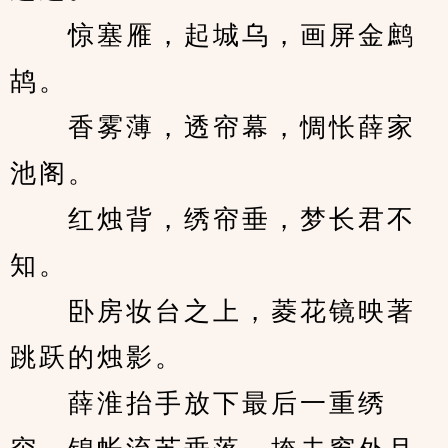
　　惊塞雁，起城乌，画屏金鹧
鸪。
　　香雾薄，透帘幕，惆怅薛家
池阁。
　　红烛背，绣帘垂，梦长君不
知。
　　卧房妆台之上，菱花镜映著
跳跃的烛影。
　　薛淮抬手放下最后一重绣