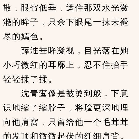
散，眼帘低垂，遮住那双水光潋
滟的眸子，只余下眼尾一抹未褪
尽的嫣色。
　　薛淮垂眸凝视，目光落在她
小巧微红的耳廓上，忍不住抬手
轻轻揉了揉。
　　沈青鸾像是被烫到般，下意
识地缩了缩脖子，将脸更深地埋
向他肩窝，只留给他一个毛茸茸
的发顶和微微起伏的纤细肩背。