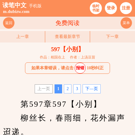
读笔中文
手机版
临时
登录
注册
书架
m.dubizw.com
免费阅读
返回
菜单
上一章
查看最新章节
下一章
597【小别】
作品：相国在上
作者：上汤豆苗
如果本章错误，请点击
报错
10秒纠正
上一页
1
2
3
下—页
　　第597章597【小别】
　　柳丝长，春雨细，花外漏声
迢递。