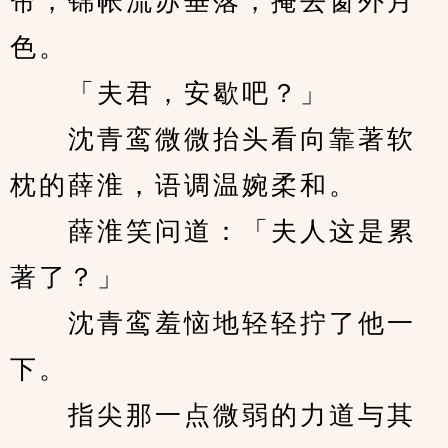
帘，锦帐流苏垂落，掩去窗外月
色。
　　「夫君，安歇吧？」
　　沈青鸾微微抬头看向靠著软
枕的薛淮，语调温婉柔和。
　　薛淮笑问道：「夫人这是累
著了？」
　　沈青鸾羞恼地轻轻拧了他一
下。
　　指尖那一点微弱的力道与其