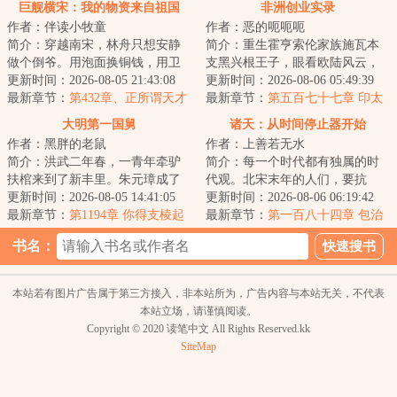
巨舰横宋：我的物资来自祖国
非洲创业实录
作者：伴读小牧童
作者：恶的呃呃呃
简介：穿越南宋，林舟只想安静
简介：重生霍亨索伦家族施瓦本
做个倒爷。用泡面换铜钱，用卫
支黑兴根王子，眼看欧陆风云，
生纸换人情，用现代药救古代
更新时间：2026-08-05 21:43:08
大战将起，这欧陆不待也罢。东
更新时间：2026-08-06 05:49:39
命。可他没想到，...
最新章节：
第432章、正所谓天才
非圈地，移民开...
最新章节：
第五百七十七章 印太
之间亦有差别
防线
大明第一国舅
诸天：从时间停止器开始
作者：黑胖的老鼠
作者：上善若无水
简介：洪武二年春，一青年牵驴
简介：每一个时代都有独属的时
扶棺来到了新丰里。朱元璋成了
代观。北宋末年的人们，要抗
我姐夫？那我就是大明第一国
更新时间：2026-08-05 14:41:05
金。明朝末年的人们，要抗清。
更新时间：2026-08-06 06:19:42
舅！...
最新章节：
第1194章 你得支棱起
晋朝末年的人们，...
最新章节：
第一百八十四章 包治
来
百病
书名：
本站若有图片广告属于第三方接入，非本站所为，广告内容与本站无关，不代表
本站立场，请谨慎阅读。
Copyright © 2020 读笔中文 All Rights Reserved.kk
SiteMap