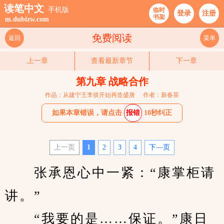
读笔中文
手机版
临时
登录
注册
书架
m.dubizw.com
免费阅读
返回
菜单
上一章
查看最新章节
下一章
第九章 战略合作
作品：从建宁王李倓开始再造盛唐
作者：新春茶
如果本章错误，请点击
报错
10秒纠正
上一页
1
2
3
4
下—页
　　张承恩心中一紧：“康掌柜请
讲。”
　　“我要的是……保证。”康日