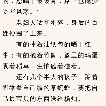
的，您喝了暖暖胃，路上也能少
受些风寒。”
　　老妇人话音刚落，身后的百
姓便围了上来。
　　有的捧着油纸包的晒干红
枣；有的抱着竹篮，篮里的鸡蛋
裹着稻草，生怕磕着碰着。
　　还有几个半大的孩子，踮着
脚举着自己编的草蚂蚱，要把自
己最宝贝的东西送给杨灿。