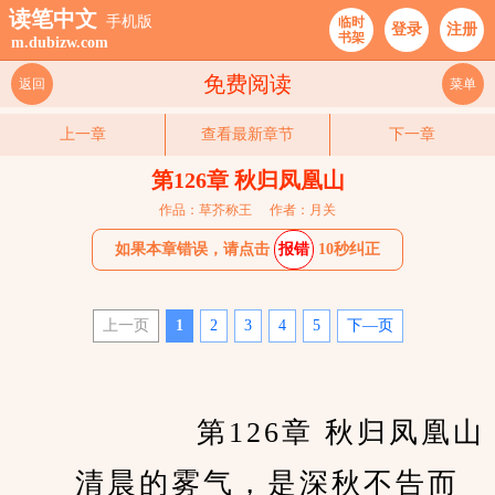
读笔中文
手机版
临时
登录
注册
书架
m.dubizw.com
免费阅读
返回
菜单
上一章
查看最新章节
下一章
第126章 秋归凤凰山
作品：草芥称王
作者：月关
如果本章错误，请点击
报错
10秒纠正
上一页
1
2
3
4
5
下—页
　　		第126章 秋归凤凰山
　　清晨的雾气，是深秋不告而