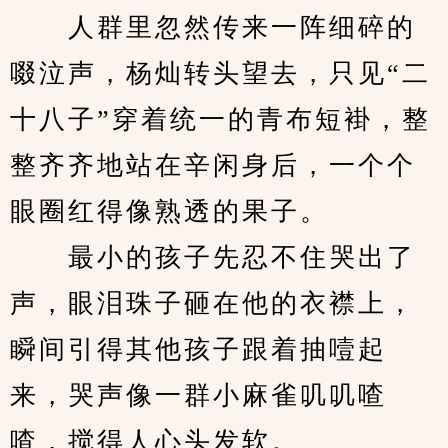
　　人群里忽然传来一阵细碎的
啜泣声，杨灿转头望去，只见“二
十八子”穿着统一的青布短褂，整
整齐齐地站在辛闲身后，一个个
眼圈红得像熟透的果子。
　　最小的孩子先忍不住哭出了
声，眼泪珠子砸在他的衣襟上，
瞬间引得其他孩子跟着抽噎起
来，哭声像一群小麻雀叽叽喳
喳，搅得人心头发软。