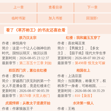
上一章
查看目录
下一章
临时书架
加入书签
回顶部↑
看了《草芥称王》的书友还喜欢看
朕乃汉太宗
红楼：我和黛玉互穿了
作者：林悦南兮
作者：喜欢喝豆浆
简介：这是一个让人心驰神往的
简介：【男频文】、【多女
时代。国恒以弱灭，独汉以强
主】、【园子戏】现代大学生李
亡！高帝七年冬，一个后世的新
更新时间：2026-08-05 23:12:37
宸穿越成为侯府二公子，却又神
更新时间：2026-08-07 00:29:42
生灵魂苏醒，大汉...
最新章节：
第二百五十三章 刘如
奇与林黛玉互换了身...
最新章节：
第498章 恨无女可嫁
意：怪不得起居俭朴，不尚奢靡
权臣西门庆，篡位在红楼
相国在上
之风……
作者：爱车的z
作者：上汤豆苗
简介：穿越西门庆见到的第一个
简介：当国秉政，称量天下，权
女人不是潘金莲，竟是红楼未亡
柄系于一身者，可称相国。……
人秦可卿。我堂堂清河县一霸，
更新时间：2026-08-07 00:05:39
大燕百年，山河一统。薛淮以天
更新时间：2026-08-06 10:35:29
仗着一手老中医...
最新章节：
第570章 大官人收门
赋之才摘得科举...
最新章节：
810【枭首】
生，贾母的算计
贞观悍师：从教太子逆袭开始
水浒第一狠人
作者：作家狼族王子
作者：王袍