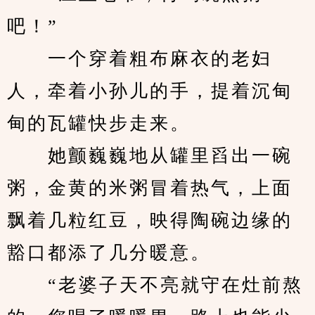
吧！”
　　一个穿着粗布麻衣的老妇
人，牵着小孙儿的手，提着沉甸
甸的瓦罐快步走来。
　　她颤巍巍地从罐里舀出一碗
粥，金黄的米粥冒着热气，上面
飘着几粒红豆，映得陶碗边缘的
豁口都添了几分暖意。
　　“老婆子天不亮就守在灶前熬