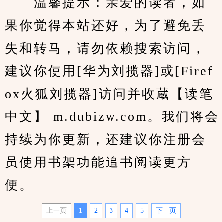
　　温馨提示：亲爱的读者，如
果你觉得本站还好，为了避免丢
失和转马，请勿依赖搜索访问，
建议你使用[华为刘揽器]或[Firef
ox火狐刘揽器]访问并收蔵【读笔
中文】 m.dubizw.com。我们将会
持续为你更新，还建议你注册会
员使用书架功能追书阅读更方
便。
上一页
1
2
3
4
5
下—页