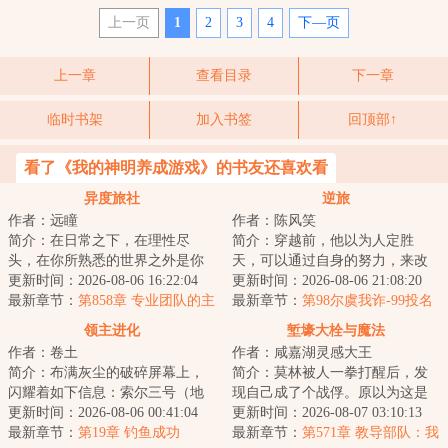
上一页
1
2
3
4
下—页
上一章
查看目录
下一章
临时书架
加入书签
回顶部↑
看了《我的神明养成游戏》的书友还喜欢看
异度旅社
逆旅
作者：远瞳
作者：陈风笑
简介：在日常之下，在理性尽
简介：穿越前，他以为人定胜
头，在你所熟悉的世界之外是你
天，可以通过自身的努力，来改
从未想象过的风景。当于生第一
更新时间：2026-08-06 16:22:04
变环境和阶层。穿越后才知道，
更新时间：2026-08-06 21:08:20
次打开那扇门的时...
最新章节：
第858章 专业团队的主
有些东西天生自带...
最新章节：
第98尔虞我诈-99投名
观能动性
状（四更一万二求月票）
领主进化
堑壕大栓与魔法
作者：卷土
作者：咸嘉湖灵感大王
简介：布满灰尘的破碎屏幕上，
简介：莫林被人一拳打醒后，发
闪耀着如下信息：索尔三号（地
现自己成了个战俘。原以为这是
球）垦殖域曾种植名单如下：三
更新时间：2026-08-06 00:41:04
个类似一战爆发前夜的世界，却
更新时间：2026-08-07 03:10:13
叶虫：节肢动物...
最新章节：
第19章 钓鱼成功
发现实际情况比...
最新章节：
第571章 教导部队：我