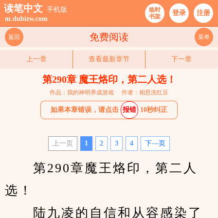
读笔中文
手机版
临时
登录
注册
书架
m.dubizw.com
免费阅读
返回
菜单
上一章
查看最新章节
下一章
第290章 魔王烙印，第二人选！
作品：我的神明养成游戏
作者：相思洗红豆
如果本章错误，请点击
报错
10秒纠正
上一页
1
2
3
4
下—页
　　第290章魔王烙印，第二人
选！
　　陆九凌的自信和从容感染了