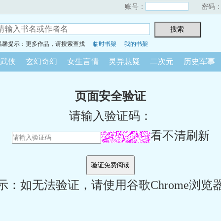
账号：
密码
温馨提示：更多作品，请搜索查找
临时书架
我的书架
武侠
玄幻奇幻
女生言情
灵异悬疑
二次元
历史军事
页面安全验证
请输入验证码：
看不清刷新
示：如无法验证，请使用谷歌Chrome浏览