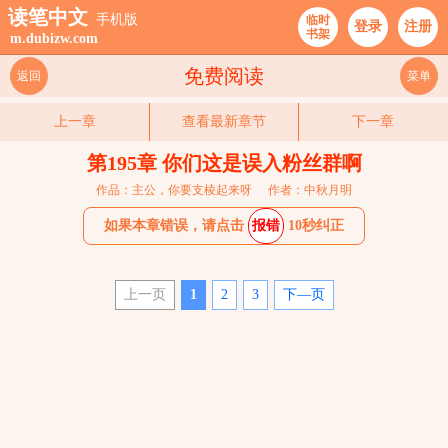
读笔中文
手机版
临时
登录
注册
书架
m.dubizw.com
免费阅读
返回
菜单
上一章
查看最新章节
下一章
第195章 你们这是误入粉丝群啊
作品：主公，你要支棱起来呀
作者：中秋月明
如果本章错误，请点击
报错
10秒纠正
上一页
1
2
3
下—页