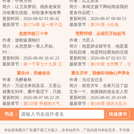
作者：中秋月明
作者：武文弄沫
简介：让卫东梦回。残疾老保安
简介：来阅文旗下网站阅读我的
没啥重生技能，却恰逢本地有尊
更多作品吧！...
通天彻地的超级大神，当然要鞍
更新时间：2026-08-02 01:06:42
更新时间：2026-08-07 00:00:53
前马后，悉心跟...
最新章节：
第1754章 这一辈子总
最新章节：
第391章 小白兔
要为什么拼命
忽悠华娱三十年
荒野狩猎，从综艺开始起号
作者：放歌纵酒独行
作者：大匠人
简介：从忽悠第一美人开始。
简介：他是肄业留学生，他是退
PS：...
役轮回者，他是阿拉斯加的北境
更新时间：2026-08-06 18:41:23
牛仔，他更是一名初出茅庐的荒
更新时间：2026-08-07 02:03:35
最新章节：
第一千零七十九章 王
野新人博主。故...
最新章节：
第199章 太作弊了，引
玉文来袭？《大象席地而坐》
以为戒
重生08，邪修创业
重生灾年，我偷听动物心声养全
作者：无醉春秋
作者：当过去过去
家
简介：万还没来得及花，王君山
简介：前世灾年，全家只活了赵
就重生到年。囊中羞涩下，只能
文东一个。他孤独的游走在人世
一路骚操作地邪修创业。没启动
更新时间：2026-08-07 06:22:28
间，每天不断的上山下海，苦练
更新时间：2026-08-05 20:43:08
资金怎么办？有...
最新章节：
第528章 帝都的大气，
打猎和捕鱼的本...
最新章节：
第349章 港区大乱斗
雷布斯年过不好了
书名：
本站若有图片广告属于第三方接入，非本站所为，广告内容与本站无关，不代表