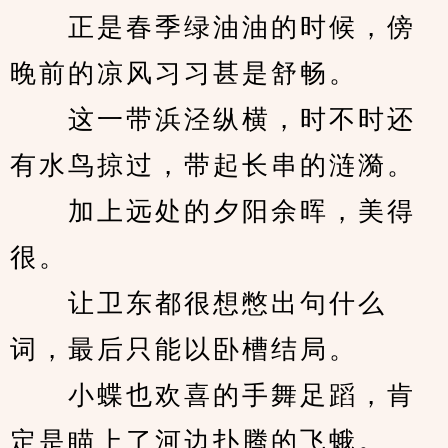
　　正是春季绿油油的时候，傍
晚前的凉风习习甚是舒畅。
　　这一带浜泾纵横，时不时还
有水鸟掠过，带起长串的涟漪。
　　加上远处的夕阳余晖，美得
很。
　　让卫东都很想憋出句什么
词，最后只能以卧槽结局。
　　小蝶也欢喜的手舞足蹈，肯
定是瞄上了河边扑腾的飞蛾。