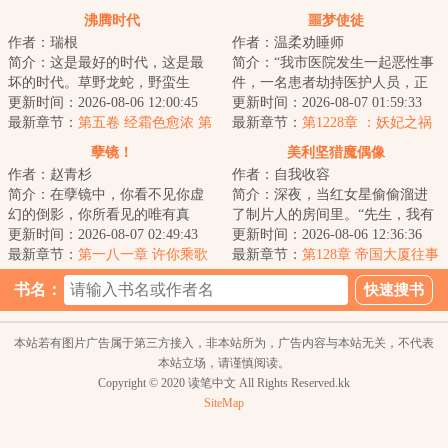
沸腾时代
噩梦使徒
作者：瑞根
作者：温柔劝睡师
简介：这是最好的时代，这是最
简介：“我市医院发生一起恶性事
坏的时代。草野龙蛇，野蛮生
件，一名患者劫持医护人员，正
长，野心和欲望交织在一起，总
更新时间：2026-08-06 12:00:45
在与警方对峙......”杨逍关闭电视
更新时间：2026-08-07 01:59:33
能铸就翻天覆地的...
最新章节：
第五卷 经霜色愈浓 第
机，下一...
最新章节：
第1228章 ：妖妃之祸
七节 易求无价宝（二合一求
孽镜！
美利坚猎魔偶像
票！）
作者：赵青杉
作者：自我收容
简介：在孽镜中，你看不见你虚
简介：深夜，当红女星偷偷溜进
幻的倒影，你所看见的唯有真
了制片人的房间里。“先生，我有
实。...
更新时间：2026-08-07 02:49:43
理由怀疑维克多先生除了好莱坞
更新时间：2026-08-06 12:36:36
最新章节：
第一八一章 许你乘歌
巨星的以外，...
最新章节：
第128章 帝国大厦往事
（2）
（求追读~）
书名：
本站若有图片广告属于第三方接入，非本站所为，广告内容与本站无关，不代表
本站立场，请谨慎阅读。
Copyright © 2020 读笔中文 All Rights Reserved.kk
SiteMap