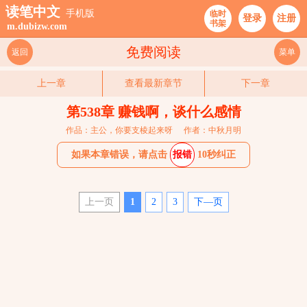
读笔中文
手机版
临时
登录
注册
书架
m.dubizw.com
免费阅读
返回
菜单
上一章
查看最新章节
下一章
第538章 赚钱啊，谈什么感情
作品：主公，你要支棱起来呀
作者：中秋月明
如果本章错误，请点击
报错
10秒纠正
上一页
1
2
3
下—页