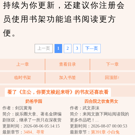
持续为你更新，还建议你注册会
员使用书架功能追书阅读更方
便。
上一页
1
2
3
下—页
上一章
查看目录
下一章
临时书架
加入书签
回顶部↑
看了《主公，你要支棱起来呀》的书友还喜欢看
奶爸学园
四合院之饮食男女
作者：剑沉黄海
作者：武文弄沫
简介：娱乐圈大拿、著名金牌编
简介：来阅文旗下网站阅读我的
剧张叹，继承了一所只在深夜营
更多作品吧！...
业的幼儿园，想关关不了，因为
更新时间：2026-08-06 05:14:15
更新时间：2026-08-07 00:00:53
小朋友实在太可...
最新章节：
3484、寻常
最新章节：
第391章 小白兔